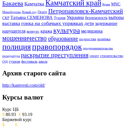
Камчатский край
Бакаева
Камчатка
МЧС
Крым
Петропавловск-Камчатский
Осаго
Минобороны
Новый год
Украина
Татьяна СЕМЕНОВА
выборы
безопасность
СКР
Турция
гонка на собачьих упряжках
дети
выставка
задержание
культура
медицина
нарушителя
кража
конкурс
мошенничество
образование
подростки
политика
правопорядок
полиция
предпринимательство
раскрытие преступления
спорт
строительство
прокуратура
суд
туризм
фестиваль
школа
Архив старого сайта
http://kamvesti.com/old/
Курсы валют
ОБЩЕСТВЕННО-ПОЛИТИЧЕСКОЕ
ИЗДАНИЕ КАМЧАТСКОГО КРАЯ.
Курс ЦБ
$
80.93
€
93.19
Биржевой курс
$
€