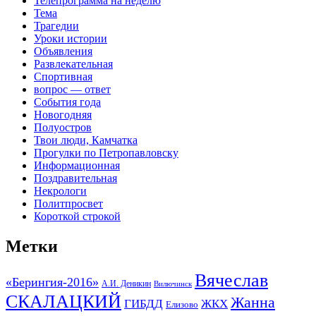
Телепрограмма на неделю
Тема
Трагедии
Уроки истории
Объявления
Развлекательная
Спортивная
вопрос — ответ
События года
Новогодняя
Полуостров
Твои люди, Камчатка
Прогулки по Петропавловску
Информационная
Поздравительная
Некрологи
Политпросвет
Короткой строкой
Метки
Вячеслав
«Берингия-2016»
А.И. Деникин
Вилючинск
СКАЛАЦКИЙ
Жанна
ГИБДД
ЖКХ
Елизово