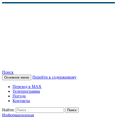
Поиск
Перейти к содержимому
Основное меню
КАМЧАТСКОЕ
Переход в MAX
ИНФОРМАЦИОННОЕ
Телепрограмма
Погода
АГЕНТСТВО (КИА
Контакты
«ВЕСТИ»)
Найти:
Информационная