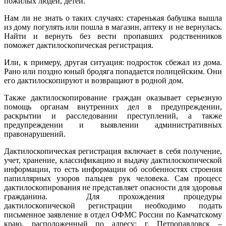
пожилых людей, детей.
Нам ли не знать о таких случаях: старенькая бабушка вышла
из дому погулять или пошла в магазин, аптеку и не вернулась.
Найти и вернуть без вести пропавших родственников
поможет дактилоскопическая регистрация.
Или, к примеру, другая ситуация: подросток сбежал из дома.
Рано или поздно юный бродяга попадается полицейским. Они
его дактилоскопируют и возвращают в родной дом.
Также дактилоскопирование граждан оказывает серьезную
помощь органам внутренних дел в предупреждении,
раскрытии и расследовании преступлений, а также
предупреждении и выявлении административных
правонарушений.
Дактилоскопическая регистрация включает в себя получение,
учет, хранение, классификацию и выдачу дактилоскопической
информации, то есть информации об особенностях строения
папиллярных узоров пальцев рук человека. Сам процесс
дактилоскопирования не представляет опасности для здоровья
гражданина. Для прохождения процедуры
дактилоскопической регистрации необходимо подать
письменное заявление в отдел ОФМС России по Камчатскому
краю, расположенный по адресу: г. Петропавловск –