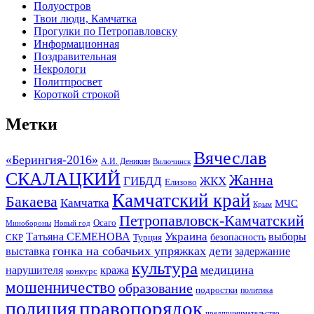
Полуостров
Твои люди, Камчатка
Прогулки по Петропавловску
Информационная
Поздравительная
Некрологи
Политпросвет
Короткой строкой
Метки
Вячеслав
«Берингия-2016»
А.И. Деникин
Вилючинск
СКАЛАЦКИЙ
Жанна
ГИБДД
ЖКХ
Елизово
Камчатский край
Бакаева
Камчатка
МЧС
Крым
Петропавловск-Камчатский
Осаго
Минобороны
Новый год
Украина
Татьяна СЕМЕНОВА
выборы
безопасность
СКР
Турция
гонка на собачьих упряжках
дети
выставка
задержание
культура
медицина
нарушителя
кража
конкурс
мошенничество
образование
подростки
политика
правопорядок
полиция
предпринимательство