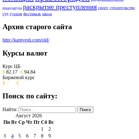
раскрытие преступления
спорт
строительство
прокуратура
суд
туризм
фестиваль
школа
Архив старого сайта
http://kamvesti.com/old/
Курсы валют
ОБЩЕСТВЕННО-ПОЛИТИЧЕСКОЕ
ИЗДАНИЕ КАМЧАТСКОГО КРАЯ.
Курс ЦБ
$
82.17
€
94.84
Биржевой курс
$
€
Поиск по сайту:
Найти:
Август 2026
Пн
Вт
Ср
Чт
Пт
Сб
Вс
1
2
3
4
5
6
7
8
9