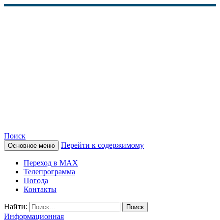
Поиск
Перейти к содержимому
Основное меню
КАМЧАТСКОЕ
Переход в MAX
ИНФОРМАЦИОННОЕ
Телепрограмма
Погода
АГЕНТСТВО (КИА
Контакты
«ВЕСТИ»)
Найти:
Информационная