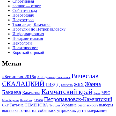
Спортивная
вопрос — ответ
События года
Новогодняя
Полуостров
Твои люди, Камчатка
Прогулки по Петропавловску
Информационная
Поздравительная
Некрологи
Политпросвет
Короткой строкой
Метки
Вячеслав
«Берингия-2016»
А.И. Деникин
Вилючинск
СКАЛАЦКИЙ
Жанна
ГИБДД
ЖКХ
Елизово
Камчатский край
Бакаева
Камчатка
МЧС
Крым
Петропавловск-Камчатский
Осаго
Минобороны
Новый год
Украина
Татьяна СЕМЕНОВА
выборы
безопасность
СКР
Турция
гонка на собачьих упряжках
дети
выставка
задержание