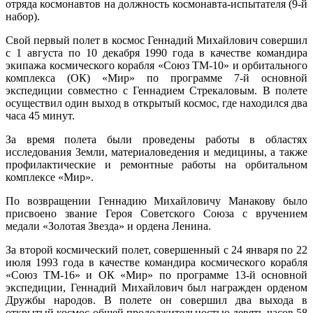
отряда космонавтов на должность космонавта-испытателя (9-й
набор).
Свой первый полет в космос Геннадий Михайлович совершил
с 1 августа по 10 декабря 1990 года в качестве командира
экипажа космического корабля «Союз ТМ-10» и орбитального
комплекса (ОК) «Мир» по программе 7-й основной
экспедиции совместно с Геннадием Стрекаловым. В полете
осуществил один выход в открытый космос, где находился два
часа 45 минут.
За время полета были проведены работы в областях
исследования Земли, материаловедения и медицины, а также
профилактические и ремонтные работы на орбитальном
комплексе «Мир».
По возвращении Геннадию Михайловичу Манакову было
присвоено звание Героя Советского Союза с вручением
медали «Золотая Звезда» и ордена Ленина.
За второй космический полет, совершенный с 24 января по 22
июля 1993 года в качестве командира космического корабля
«Союз ТМ-16» и ОК «Мир» по программе 13-й основной
экспедиции, Геннадий Михайлович был награжден орденом
Дружбы народов. В полете он совершил два выхода в
открытый космос общей продолжительностью девять часов 58