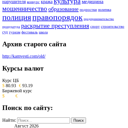
культура
медицина
нарушителя
кража
конкурс
мошенничество
образование
подростки
политика
правопорядок
полиция
предпринимательство
раскрытие преступления
спорт
строительство
прокуратура
суд
туризм
фестиваль
школа
Архив старого сайта
http://kamvesti.com/old/
Курсы валют
ОБЩЕСТВЕННО-ПОЛИТИЧЕСКОЕ
ИЗДАНИЕ КАМЧАТСКОГО КРАЯ.
Курс ЦБ
$
80.93
€
93.19
Биржевой курс
$
€
Поиск по сайту:
Найти:
Август 2026