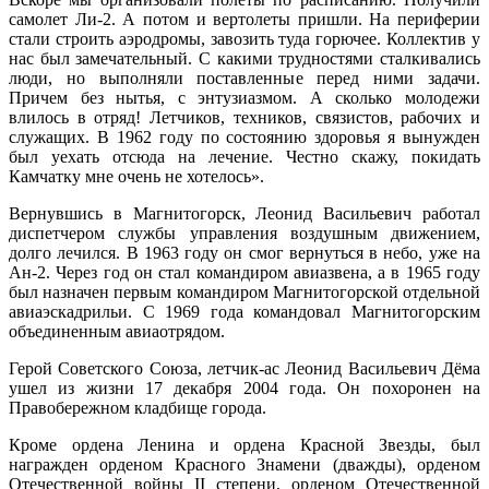
самолет Ли-2. А потом и вертолеты пришли. На периферии
стали строить аэродромы, завозить туда горючее. Коллектив у
нас был замечательный. С какими трудностями сталкивались
люди, но выполняли поставленные перед ними задачи.
Причем без нытья, с энтузиазмом. А сколько молодежи
влилось в отряд! Летчиков, техников, связистов, рабочих и
служащих. В 1962 году по состоянию здоровья я вынужден
был уехать отсюда на лечение. Честно скажу, покидать
Камчатку мне очень не хотелось».
Вернувшись в Магнитогорск, Леонид Васильевич работал
диспетчером службы управления воздушным движением,
долго лечился. В 1963 году он смог вернуться в небо, уже на
Ан-2. Через год он стал командиром авиазвена, а в 1965 году
был назначен первым командиром Магнитогорской отдельной
авиаэскадрильи. С 1969 года командовал Магнитогорским
объединенным авиаотрядом.
Герой Советского Союза, летчик-ас Леонид Васильевич Дёма
ушел из жизни 17 декабря 2004 года. Он похоронен на
Правобережном кладбище города.
Кроме ордена Ленина и ордена Красной Звезды, был
награжден орденом Красного Знамени (дважды), орденом
Отечественной войны II степени, орденом Отечественной