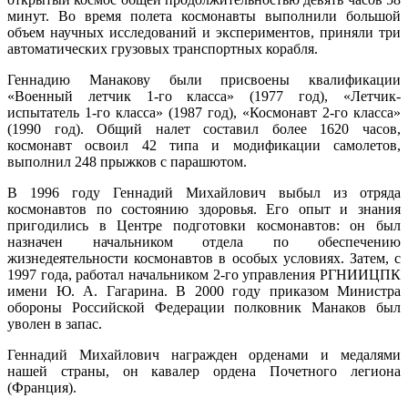
минут. Во время полета космонавты выполнили большой
объем научных исследований и экспериментов, приняли три
автоматических грузовых транспортных корабля.
Геннадию Манакову были присвоены квалификации
«Военный летчик 1-го класса» (1977 год), «Летчик-
испытатель 1-го класса» (1987 год), «Космонавт 2-го класса»
(1990 год). Общий налет составил более 1620 часов,
космонавт освоил 42 типа и модификации самолетов,
выполнил 248 прыжков с парашютом.
В 1996 году Геннадий Михайлович выбыл из отряда
космонавтов по состоянию здоровья. Его опыт и знания
пригодились в Центре подготовки космонавтов: он был
назначен начальником отдела по обеспечению
жизнедеятельности космонавтов в особых условиях. Затем, с
1997 года, работал начальником 2-го управления РГНИИЦПК
имени Ю. А. Гагарина. В 2000 году приказом Министра
обороны Российской Федерации полковник Манаков был
уволен в запас.
Геннадий Михайлович награжден орденами и медалями
нашей страны, он кавалер ордена Почетного легиона
(Франция).