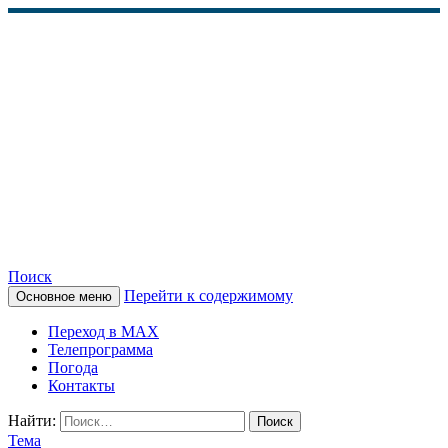
Поиск
Перейти к содержимому
Основное меню
КАМЧАТСКОЕ
Переход в MAX
ИНФОРМАЦИОННОЕ
Телепрограмма
Погода
АГЕНТСТВО (КИА
Контакты
«ВЕСТИ»)
Найти:
Тема