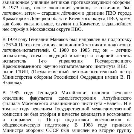
авиационное училище летчиков противовоздушной обороны.
В 1973 году, после окончания училища с отличием, был
летчиком, затем – старшим лётчиком в дивизии ПВО города
Краматорска Донецкой области Киевского округа ПВО, затем,
как было указано выше, служил на Камчатке, в дальнейшем
нес службу в Московском округе ПВО.
В 1979 году Геннадий Манаков был направлен на подготовку
в 267-й Центр испытания авиационной техники и подготовки
летчиков-испытателей. С 1980 по 1985 год он – летчик-
испытатель, затем – ведущий инженер и старший летчик-
испытатель 1-го управления Государственного
Краснознаменного научно-испытательного института ВВС –
ныне ГЛИЦ (Государственный летно-испытательный центр
Министерства обороны Российской Федерации имени В. П.
Чкалова).
В 1985 году Геннадий Михайлович окончил вечернее
отделение факультета самолетостроения Ахтубинского
филиала Московского авиационного института «Взлет». И в
том же году решением Государственной межведомственной
комиссии он был отобран в качестве кандидата в космонавты
и направлен в Центр подготовки космонавтов на
общекосмическую подготовку. В 1988 году приказом
Министра обороны СССР был зачислен во вторую группу