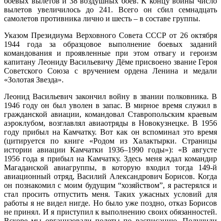
боевых вылетов и 38 воздушных боёв. К концу войны число
вылетов увеличилось до 241. Всего он сбил семнадцать
самолетов противника лично и шесть – в составе группы.
Указом Президиума Верховного Совета СССР от 26 октября
1944 года за образцовое выполнение боевых заданий
командования и проявленные при этом отвагу и героизм
капитану Леониду Васильевичу Дёме присвоено звание Героя
Советского Союза с вручением ордена Ленина и медали
«Золотая Звезда».
Леонид Васильевич закончил войну в звании полковника. В
1946 году он был уволен в запас. В мирное время служил в
гражданской авиации, командовал Ставропольским краевым
аэроклубом, возглавлял авиаотряды в Новокузнецке. В 1956
году прибыл на Камчатку. Вот как он вспоминал это время
(цитируется по книге «Родом из Халактырки. Страницы
истории авиации Камчатки 1936–1990 годы»): «В августе
1956 года я прибыл на Камчатку. Здесь меня ждал командир
Магаданской авиагруппы, в которую входил тогда 149-й
авиационный отряд, Василий Александрович Борисов. Когда
он познакомил с моим будущим “хозяйством”, я растерялся и
стал просить отпустить меня. Таких ужасных условий для
работы я не видел нигде. Но было уже поздно, отказ Борисов
не принял. И я приступил к выполнению своих обязанностей.
Вскоре мы организовали полеты по расписанию. Получили