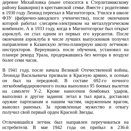
деревне Михайловка (ныне относится к Стерлитамакскому
району Башкирии) в крестьянской семье. Вместе с родителями
в 1930 году Леонид переехал в Магнитогорск. Учился в школе
ФЗУ (фабрично-заводского ученичества), после окончания
которой работал слесарем-электриком на металлургическом
комбинате. А в 1933 году, когда в Магнитогорске был открыт
аэроклуб, он стал одним из первых его курсантов. После
окончания аэроклуба в числе лучших выпускников получил
направление в Казанскую летно-планерную школу летчиков-
инструкторов. Вернувшись после обучения, установил на
планере рекорд Урала, продержавшись без мотора в воздухе
более семи часов.
В 1941 году, после начала Великой Отечественной войны,
Леонида Васильевича призвали в Красную армию, и осенью
он был на передовой. В составе 692-го ночного
легкобомбардировочного полка выполнил 95 боевых вылетов
на самолете У-2. Кроме нанесения бомбовых ударов,
выполнял и другие задания: летал в тыл врага, доставлял
оружие партизанам и нашим частям, окруженным врагом,
вывозил раненых. За проявленные мужество и отвагу
получил свой первый орден Красной Звезды.
Отличившийся летчик был направлен переучиваться на
истребителя. В мае 1942 года он прибыл в 236-й