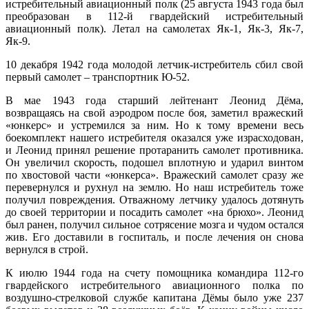
истребительный авиационный полк (25 августа 1943 года был
преобразован в 112-й гвардейский истребительный
авиационный полк). Летал на самолетах Як-1, Як-3, Як-7,
Як-9.
10 декабря 1942 года молодой летчик-истребитель сбил свой
первый самолет – транспортник Ю-52.
В мае 1943 года старший лейтенант Леонид Дёма,
возвращаясь на свой аэродром после боя, заметил вражеский
«юнкерс» и устремился за ним. Но к тому времени весь
боекомплект нашего истребителя оказался уже израсходован,
и Леонид принял решение протаранить самолет противника.
Он увеличил скорость, подошел вплотную и ударил винтом
по хвостовой части «юнкерса». Вражеский самолет сразу же
перевернулся и рухнул на землю. Но наш истребитель тоже
получил повреждения. Отважному летчику удалось дотянуть
до своей территории и посадить самолет «на брюхо». Леонид
был ранен, получил сильное сотрясение мозга и чудом остался
жив. Его доставили в госпиталь, и после лечения он снова
вернулся в строй.
К июлю 1944 года на счету помощника командира 112-го
гвардейского истребительного авиационного полка по
воздушно-стрелковой службе капитана Дёмы было уже 237