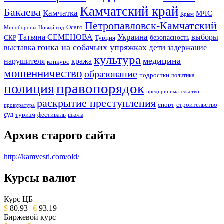
Камчатский край
Бакаева
Камчатка
МЧС
Крым
Петропавловск-Камчатский
Осаго
Минобороны
Новый год
Украина
Татьяна СЕМЕНОВА
выборы
безопасность
СКР
Турция
гонка на собачьих упряжках
дети
выставка
задержание
культура
медицина
нарушителя
кража
конкурс
мошенничество
образование
подростки
политика
правопорядок
полиция
предпринимательство
раскрытие преступления
спорт
строительство
прокуратура
суд
туризм
фестиваль
школа
Архив старого сайта
http://kamvesti.com/old/
Курсы валют
ОБЩЕСТВЕННО-ПОЛИТИЧЕСКОЕ
ИЗДАНИЕ КАМЧАТСКОГО КРАЯ.
Курс ЦБ
$
80.93
€
93.19
Биржевой курс