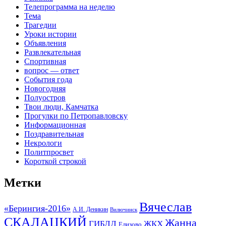
Телепрограмма на неделю
Тема
Трагедии
Уроки истории
Объявления
Развлекательная
Спортивная
вопрос — ответ
События года
Новогодняя
Полуостров
Твои люди, Камчатка
Прогулки по Петропавловску
Информационная
Поздравительная
Некрологи
Политпросвет
Короткой строкой
Метки
Вячеслав
«Берингия-2016»
А.И. Деникин
Вилючинск
СКАЛАЦКИЙ
Жанна
ГИБДД
ЖКХ
Елизово