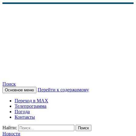
Поиск
Перейти к содержимому
Основное меню
КАМЧАТСКОЕ
Переход в MAX
ИНФОРМАЦИОННОЕ
Телепрограмма
Погода
АГЕНТСТВО (КИА
Контакты
«ВЕСТИ»)
Найти:
Новости