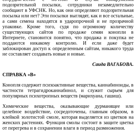
подозрительной посылки, сотрудники незамедлительно
сообщают в УФСНК. Но, как они определяют подозрительная
посылка или нет? Эти посылки выглядят, как и все остальные,
а сами семена находятся в ударопрочной и не прозрачной
упаковке. Кроме того, судя по огромному количеству
существующих сайтов по продаже семян конопли в
Интернете, становится понятно, что продажа и покупка не
поддаются никакому контролю. И если даже будет
заблокирован доступ к определенным сайтам, никакого труда
не составляет создавать новые и новые.
Саида ВАГАБОВА.
СПРАВКА «В»
Конопля содержит психоактивные вещества, каннабиноиды, в
частности тетрагидроканнабинол, и служит сырьем для
популярных психотропных веществ (марихуана, гашиш).
Химические вещества, оказывающие дурманящее или
целебное воздействие, сосредоточены, главным образом, в
клейкой золотистой смоле, которая выделяется из цветков на
женских растениях. Функция смолы состоит в защите цветка
от перегрева и в сохранении влаги в период размножения.