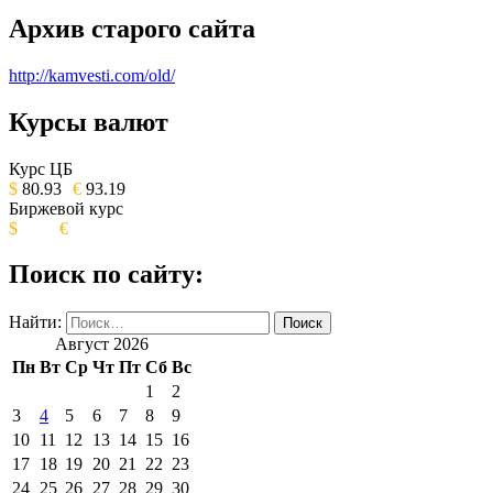
Архив старого сайта
http://kamvesti.com/old/
Курсы валют
ОБЩЕСТВЕННО-ПОЛИТИЧЕСКОЕ
ИЗДАНИЕ КАМЧАТСКОГО КРАЯ.
Курс ЦБ
$
80.93
€
93.19
Биржевой курс
$
€
Поиск по сайту:
Найти:
Август 2026
Пн
Вт
Ср
Чт
Пт
Сб
Вс
1
2
3
4
5
6
7
8
9
10
11
12
13
14
15
16
17
18
19
20
21
22
23
24
25
26
27
28
29
30