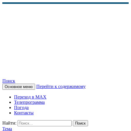
Поиск
Перейти к содержимому
Основное меню
КАМЧАТСКОЕ
Переход в MAX
ИНФОРМАЦИОННОЕ
Телепрограмма
Погода
АГЕНТСТВО (КИА
Контакты
«ВЕСТИ»)
Найти:
Тема