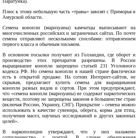
Паратунка).
Плюс к этому небольшую часть «травы» завозят с Приморья и
Амурской области.
Семена конопли (марихуаны) камчатцы выписывают на
многочисленных российских и заграничных сайтах. По почте
семена отправляют несколькими способами: отправлением
первого класса и обычным письмом.
В основном посылки получают из Голландии, где оборот и
производство этих препаратов разрешены. В России
выращивание конопли запрещено статьей 231 Уголовного
кодекса РФ. Но семена конопли в нашей стране фактически
есть в открытой продаже. На сотнях Интернет-сайтов, не
скрывая, предлагают купить семена для выращивания
конопли разных видов и сортов. При этом предупреждают,
что «семена конопли (марихуаны) не содержат наркотических
веществ, поэтому не запрещены законом в большинстве стран
(включая Россию, Украину, СНГ). Прикрытие – семена можно
использовать в качестве сувенира, оберега, корма для птиц,
получения масел, научных исследований и других законных
целей».
В наркополиции утверждают, что у них налажено
сотрудничество с почтой. В случае обнаружения