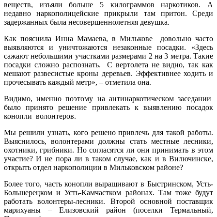
веществ, изъяли больше 5 килограммов наркотиков. А
недавно наркополицейские прикрыли там притон. Среди
задержанных была несовершеннолетняя девушка.
Как пояснила Инна Мамаева, в Милькове довольно часто
выявляются и уничтожаются незаконные посадки. «Здесь
сажают небольшими участками размерами 2 на 3 метра. Такие
посадки сложно распознать. С вертолета не видно, так как
мешают развесистые кроны деревьев. Эффективнее ходить и
прочесывать каждый метр», – отметила она.
Видимо, именно поэтому на антинаркотическом заседании
было принято решение привлекать к выявлению посадок
конопли волонтеров.
Мы решили узнать, кого решено привлечь для такой работы.
Выяснилось, волонтерами должны стать местные лесники,
охотники, грибники. Но согласятся ли они принимать в этом
участие? И не пора ли в таком случае, как и в Вилючинске,
открыть отдел наркополиции в Мильковском районе?
Более того, часть конопли выращивают в Быстринском, Усть-
Большерецком и Усть-Камчастком районах. Там тоже будут
работать волонтеры-лесники. Второй основной поставщик
марихуаны – Елизовский район (поселки Термальный,