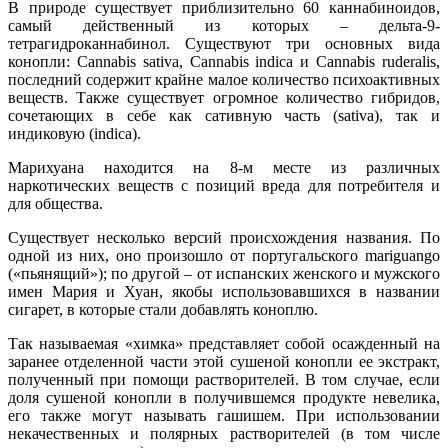
В природе существует приблизительно 60 каннабиноидов,
самый действенный из которых – дельта-9-
тетрагидроканнабинол. Существуют три основных вида
конопли: Cannabis sativa, Cannabis indica и Cannabis ruderalis,
последний содержит крайне малое количество психоактивных
веществ. Также существует огромное количество гибридов,
сочетающих в себе как сативную часть (sativa), так и
индиковую (indica).
Марихуана находится на 8-м месте из различных
наркотических веществ с позиций вреда для потребителя и
для общества.
Существует несколько версий происхождения названия. По
одной из них, оно произошло от португальского mariguango
(«пьянящий»); по другой – от испанских женского и мужского
имен Мария и Хуан, якобы использовавшихся в названии
сигарет, в которые стали добавлять коноплю.
Так называемая «химка» представляет собой осажденный на
заранее отделенной части этой сушеной конопли ее экстракт,
полученный при помощи растворителей. В том случае, если
доля сушеной конопли в получившемся продукте невелика,
его также могут называть гашишем. При использовании
некачественных и полярных растворителей (в том числе