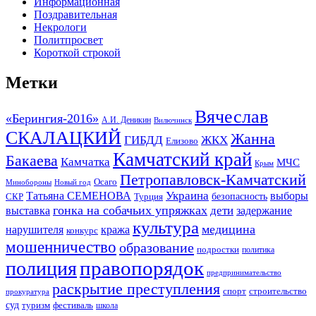
Информационная
Поздравительная
Некрологи
Политпросвет
Короткой строкой
Метки
Вячеслав
«Берингия-2016»
А.И. Деникин
Вилючинск
СКАЛАЦКИЙ
Жанна
ГИБДД
ЖКХ
Елизово
Камчатский край
Бакаева
Камчатка
МЧС
Крым
Петропавловск-Камчатский
Осаго
Минобороны
Новый год
Украина
Татьяна СЕМЕНОВА
выборы
безопасность
СКР
Турция
гонка на собачьих упряжках
дети
выставка
задержание
культура
медицина
нарушителя
кража
конкурс
мошенничество
образование
подростки
политика
правопорядок
полиция
предпринимательство
раскрытие преступления
спорт
строительство
прокуратура
суд
туризм
фестиваль
школа