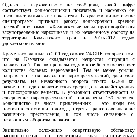
Однако в наркоконтроле не сообщили, какой цифре
соответствует общероссийский показатель и насколько он
превышает камчатские показатели. В краевом министерстве
спецпрограмм признали работу долгосрочной краевой
целевой программы «Комплексные меры противодействия
злоупотреблению наркотиками и их незаконному обороту на
территории Камчатского края на 2010-2012 годы»
удовлетворительной.
Кроме того, данные за 2011 год самого УФСНК говорят о том,
что на Камчатке складывается непростая ситуация с
наркоманией. Так, «в прошлом году в крае был отмечен рост
количества больных наркоманией. Тем не менее усилия,
направленные на выявление наркопреступлений, дали свои
результаты. Из незаконного оборота изъято 42,268 кг
различных видов наркотических средств, сильнодействующих
и психотропных веществ. К уголовной ответственности за
совершение наркопреступлений привлечены 169 человек.
Большинство из числа привлеченных – это люди без
постоянного источника дохода, а треть – ранее совершавшие
различные преступления, в том числе связанные с
незаконным оборотом наркотиков.
Значительно осложнило оперативную обстановку
распространение на территории края синтетических