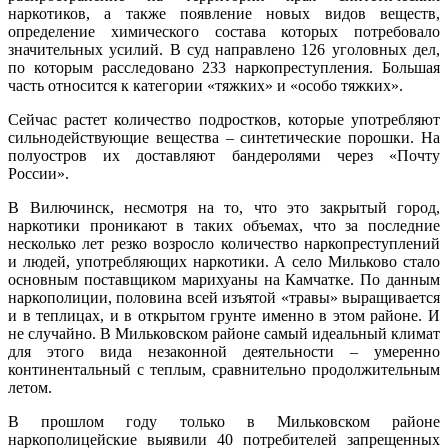
наркотиков, а также появление новых видов веществ,
определение химического состава которых потребовало
значительных усилий. В суд направлено 126 уголовных дел,
по которым расследовано 233 наркопреступления. Большая
часть относится к категории «тяжких» и «особо тяжких».
Сейчас растет количество подростков, которые употребляют
сильнодействующие вещества – синтетические порошки. На
полуостров их доставляют бандеролями через «Почту
России».
В Вилючинск, несмотря на то, что это закрытый город,
наркотики проникают в таких объемах, что за последние
несколько лет резко возросло количество наркопреступлений
и людей, употребляющих наркотики. А село Мильково стало
основным поставщиком марихуаны на Камчатке. По данным
наркополиции, половина всей изъятой «травы» выращивается
и в теплицах, и в открытом грунте именно в этом районе. И
не случайно. В Мильковском районе самый идеальный климат
для этого вида незаконной деятельности – умеренно
континентальный с теплым, сравнительно продолжительным
летом.
В прошлом году только в Мильковском районе
наркополицейские выявили 40 потребителей запрещенных