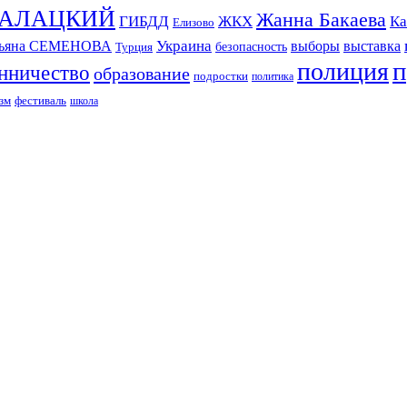
СКАЛАЦКИЙ
Жанна Бакаева
ГИБДД
ЖКХ
Ка
Елизово
Украина
тьяна СЕМЕНОВА
выборы
выставка
безопасность
Турция
п
полиция
нничество
образование
подростки
политика
зм
фестиваль
школа
ИЗДАНИЕ КАМЧАТСКОГО КРАЯ.