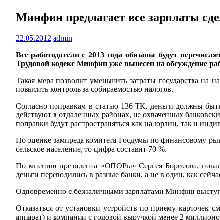
Минфин предлагает все зарплаты сд
22.05.2012
admin
Все работодатели с 2013 года обязаны будут перечисл
Трудовой кодекс Минфин уже вынесен на обсуждение раб
Такая мера позволит уменьшить затраты государства на н
повысить контроль за собираемостью налогов.
Согласно поправкам в статью 136 ТК, деньги должны быть
действуют в отдаленных районах, не охваченных банковски
поправки будут распространяться как на юрлиц, так и инд
По оценке зампреда комитета Госдумы по финансовому рынк
сельское население, то цифра составит 70 %.
По мнению президента «ОПОРы» Сергея Борисова, новаци
деньги переводились в разные банки, а не в один, как сейч
Одновременно с безналичными зарплатами Минфин выступил
Отказаться от установки устройств по приему карточек с
аппарат) и компании с годовой выручкой менее 2 миллионо