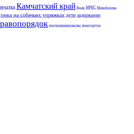
Камчатский край
мчатка
МЧС
Крым
Минобороны
гонка на собачьих упряжках
дети
задержание
равопорядок
предпринимательство
прокуратура