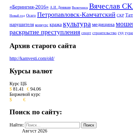
Вячеслав 
«Берингия-2016»
А.И. Деникин
Вилючинск
Петропавловск-Камчатский
Та
Осаго
СКР
Новый год
культура
моше
медицина
нарушителя
кража
конкурс
раскрытие преступления
суд
спорт
строительство
тури
Архив старого сайта
http://kamvesti.com/old/
Курсы валют
ОБЩЕСТВЕННО-ПОЛИТИЧЕСКОЕ 
Курс ЦБ
$
81.41
€
94.06
Биржевой курс
$
€
Поиск по сайту:
Найти:
Август 2026