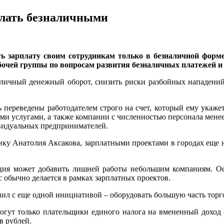
елать безналичными
ять зарплату своим сотрудникам только в безналичной фор
очей группы по вопросам развития безналичных платежей и 
аличный денежный оборот, снизить риски разбойных нападений 
 переведены работодателем строго на счет, который ему укажет
ми услугами, а также компании с численностью персонала менее 
ивидуальных предпринимателей.
у Анатолия Аксакова, зарплатными проектами в городах еще не 
я может добавить лишней работы небольшим компаниям. Особ
ас обычно делается в рамках зарплатных проектов.
 с еще одной инициативой – оборудовать большую часть торго
могут только плательщики единого налога на вмененный доход (
в рублей.