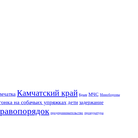
Камчатский край
мчатка
МЧС
Крым
Минобороны
гонка на собачьих упряжках
дети
задержание
равопорядок
предпринимательство
прокуратура