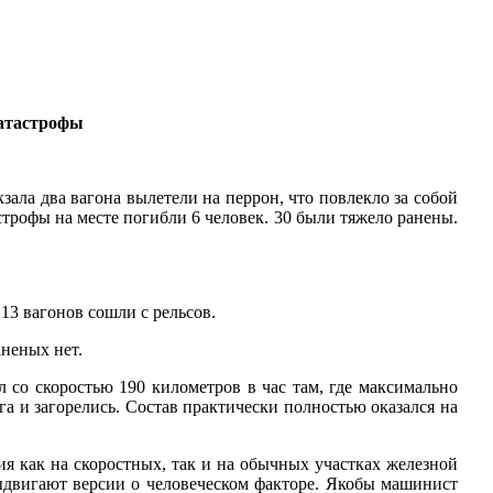
катастрофы
ала два вагона вылетели на перрон, что повлекло за собой
строфы на месте погибли 6 человек. 30 были тяжело ранены.
13 вагонов сошли с рельсов.
аненых нет.
 со скоростью 190 километров в час там, где максимально
уга и загорелись. Состав практически полностью оказался на
я как на скоростных, так и на обычных участках железной
ыдвигают версии о человеческом факторе. Якобы машинист