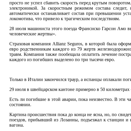
просто не успел сбавить скорость перед крутым поворото
электроникой. За скоростным режимом состава следит, 
автоматически останавливает состав при превышении уста
локомотива, что привело к трагическим последствиям.
28 июля машиниста этого поезда Франсиско Гарсон Амо вы
человеческие жертвы».
Страховая компания Allianz Seguros, в которой была офор
евро родственникам каждого из 79 жертв железнодорожной
травм. Компания также пообещала оплатить лечение постр
каждого из погибших выделено по три тысячи евро.
Только в Италии закончился траур, а испанцы оплакали по
29 июля в швейцарском кантоне примерно в 50 километрах о
Есть ли погибшие в этой аварии, пока неизвестно. В эти ч
состоянии.
Картина происшествия пока до конца не ясна, но, по свиде
поездов, прибывший из Лозанны, подъезжал к станции и вр
вагона.