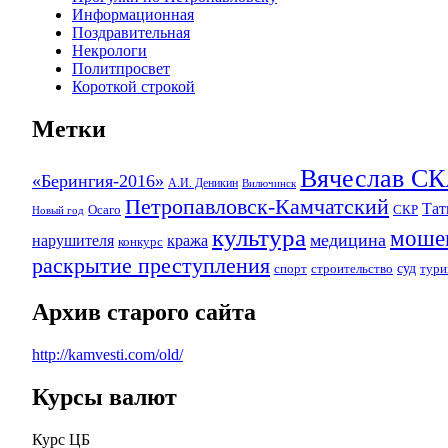
Информационная
Поздравительная
Некрологи
Политпросвет
Короткой строкой
Метки
Вячеслав 
«Берингия-2016»
А.И. Деникин
Вилючинск
Петропавловск-Камчатский
Та
Осаго
СКР
Новый год
культура
моше
медицина
нарушителя
кража
конкурс
раскрытие преступления
суд
спорт
строительство
тури
Архив старого сайта
http://kamvesti.com/old/
Курсы валют
ОБЩЕСТВЕННО-ПОЛИТИЧЕСКОЕ 
Курс ЦБ