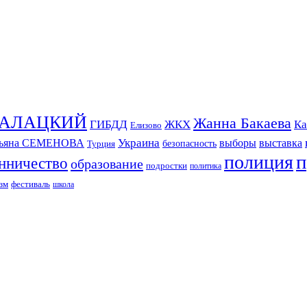
СКАЛАЦКИЙ
Жанна Бакаева
ГИБДД
ЖКХ
Ка
Елизово
Украина
тьяна СЕМЕНОВА
выборы
выставка
безопасность
Турция
п
полиция
нничество
образование
подростки
политика
зм
фестиваль
школа
ИЗДАНИЕ КАМЧАТСКОГО КРАЯ.