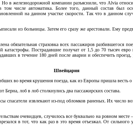
м. Но в железнодорожной компании разъяснили, что Alvia отно
в том числе автоматика. Более того, данный состав был ос
новленной на данном участке скорости. Так что в данном случ
писали из больницы. Затем его сразу же арестовали. Ему пред
млена обязательная страховка всех пассажиров разбившегося пое
 катастрофы. Пострадавшие получат от 1,5 до 70 тысяч евро 
адавших в течение 180 дней после аварии и обеспечить проезд
Швейцария
гибших во время крушения поезда, как из Европы пришла весть о
т Берна, лоб в лоб столкнулись два пассажирских состава.
асы спасатели извлекают из-под обломков раненых. Их число воз
тельствам очевидцев, случилось все буквально на ровном месте
езался в тот, что как раз в это время отъезжал. От сильного 