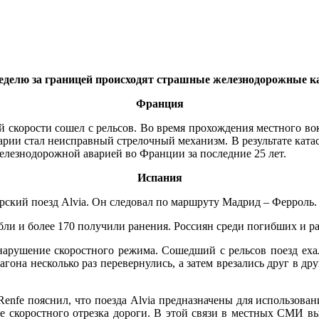
делю за границей происходят страшные железнодорожные 
Франция
 скорости сошел с рельсов. Во время прохождения местного вокз
варии стал неисправный стрелочный механизм. В результате ката
лезнодорожной аварией во Франции за последние 25 лет.
Испания
рский поезд Alvia. Он следовал по маршруту Мадрид – Ферроль. 
бли и более 170 получили ранения. Россиян среди погибших и р
арушение скоростного режима. Сошедший с рельсов поезд ехал
агона несколько раз перевернулись, а затем врезались друг в др
fe пояснил, что поезда Alvia предназначены для использовани
ке скоростного отрезка дороги. В этой связи в местных СМИ в