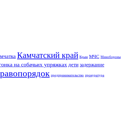
Камчатский край
мчатка
МЧС
Крым
Минобороны
гонка на собачьих упряжках
дети
задержание
равопорядок
предпринимательство
прокуратура