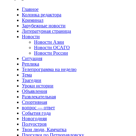
Главное
Колонка редактора
Криминал
Зарубежные новости
Литературная страница
Новости
Новости Азии
Новости ОСАГО
Новости России
Ситуация
Реплика
Телепрограмма на неделю
Тема
Трагедии
Уроки истории
Объявления
Развлекательная
Спортивная
вопрос — ответ
События года
Новогодняя
Полуостров
Твои люди, Камчатка
Прогулки по Петропавловску