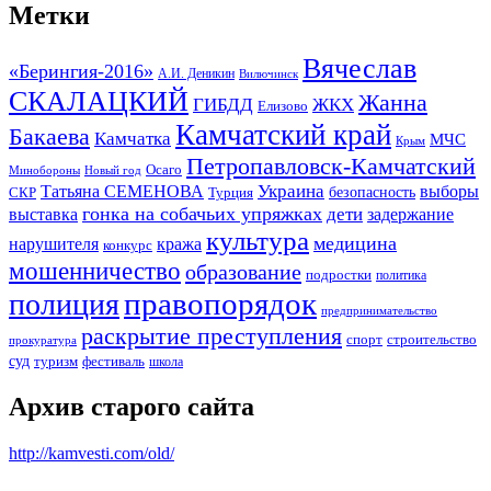
Метки
Вячеслав
«Берингия-2016»
А.И. Деникин
Вилючинск
СКАЛАЦКИЙ
Жанна
ГИБДД
ЖКХ
Елизово
Камчатский край
Бакаева
Камчатка
МЧС
Крым
Петропавловск-Камчатский
Осаго
Минобороны
Новый год
Украина
Татьяна СЕМЕНОВА
выборы
безопасность
СКР
Турция
гонка на собачьих упряжках
дети
выставка
задержание
культура
медицина
нарушителя
кража
конкурс
мошенничество
образование
подростки
политика
правопорядок
полиция
предпринимательство
раскрытие преступления
спорт
строительство
прокуратура
суд
туризм
фестиваль
школа
Архив старого сайта
http://kamvesti.com/old/