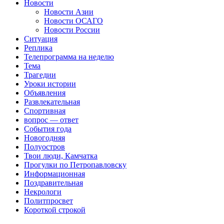
Новости
Новости Азии
Новости ОСАГО
Новости России
Ситуация
Реплика
Телепрограмма на неделю
Тема
Трагедии
Уроки истории
Объявления
Развлекательная
Спортивная
вопрос — ответ
События года
Новогодняя
Полуостров
Твои люди, Камчатка
Прогулки по Петропавловску
Информационная
Поздравительная
Некрологи
Политпросвет
Короткой строкой