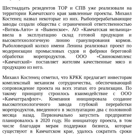
Шестнадцать резидентов ТОР и СПВ уже реализовали на
территории Камчатского края заявленные проекты. Михаил
Костенец назвал некоторые из них. Рыбоперерабатывающие
заводы создали общества с ограниченной ответственностью
«Витязь-Авто» и «Вывенское». АО «Камчатская мельница»
ввела в эксплуатацию склад готовой продукции и
высокотехнологичную линию гранулирования кормов.
Рыболовецкий колхоз имени Ленина реализовал проект по
модернизации промысловых судов и фабрики береговой
обработки морепродуктов. ООО «Свинокомплекс
«Камчатский» поставляет жителям качественные мясо и
продукцию из него.
Михаил Костенец отметил, что КРКК предлагает инвесторам
комплексный механизм сотрудничества, обеспечивающий
сопровождение проекта на всех этапах его реализации. По
такому принципу строилось взаимодействие с ООО
«Камчаттралфлот». Компания инициировала создание
высокотехнологичного завода глубокой переработки
морепродуктов, введенного в эксплуатацию два с половиной
месяца назад. Первоначально запустить предприятие
планировалось в 2020 году. Но инициатору проекта, в том
числе благодаря мерам поддержки бизнеса, которые
существуют в Камчатском крае, удалось сократить сроки