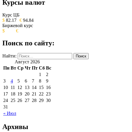
Курсы валют
ОБЩЕСТВЕННО-ПОЛИТИЧЕСКОЕ
ИЗДАНИЕ КАМЧАТСКОГО КРАЯ.
Курс ЦБ
$
82.17
€
94.84
Биржевой курс
$
€
Поиск по сайту:
Найти:
Август 2026
Пн
Вт
Ср
Чт
Пт
Сб
Вс
1
2
3
4
5
6
7
8
9
10
11
12
13
14
15
16
17
18
19
20
21
22
23
24
25
26
27
28
29
30
31
« Июл
Архивы