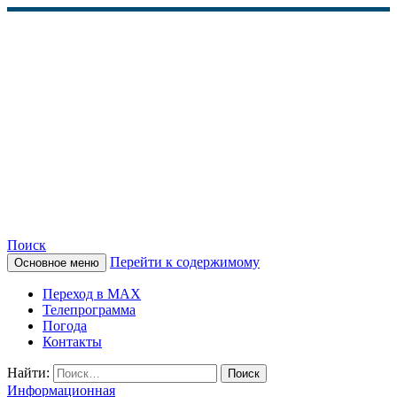
Поиск
Перейти к содержимому
Основное меню
КАМЧАТСКОЕ
Переход в MAX
ИНФОРМАЦИОННОЕ
Телепрограмма
Погода
АГЕНТСТВО (КИА
Контакты
«ВЕСТИ»)
Найти:
Информационная