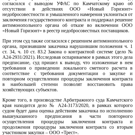
согласился с выводом УФАС по Камчатскому краю об
отсутствии в действиях ООО «Новый Горизонт»
недобросовестности и умышленного намерения уклониться от
заключения государственного контракта и поддержал решение
антимонопольного органа об отказе во включении ООО
«Новый Горизонт» в реестр недобросовестных поставщиков.
При этом суд также согласился с решением антимонопольного
органа, признавшим заказчика нарушившим положения ч. 1
ст. 34, ч. 10 ст. 83.2 Закона о контрактной системе (дело №
А24-2931/2021). Исследовав оспариваемое в рамках этого дела
предписание, суд пришел к выводу, что изложенные в нем
требования о приведении локального сметного расчета в
соответствие с требования документации о закупке и
повторном осуществлении процедуры заключения контракта
в наибольшей степени позволят восстановить права
хозяйствующих субъектов.
Кроме того, в производстве Арбитражного суда Камчатского
края находится дело № А24-3173/2020, в рамках которого
судом будет дана оценка действиям заказчика по исполнению
вышеуказанного предписания в части повторного
осуществления процедуры заключения контракта и
продолжения процедуры заключения контракта со вторым
участником закупки – ООО «Трест».