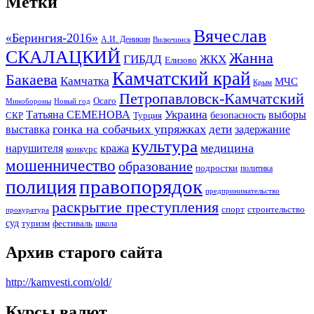
Метки
Вячеслав
«Берингия-2016»
А.И. Деникин
Вилючинск
СКАЛАЦКИЙ
Жанна
ГИБДД
ЖКХ
Елизово
Камчатский край
Бакаева
Камчатка
МЧС
Крым
Петропавловск-Камчатский
Осаго
Минобороны
Новый год
Украина
Татьяна СЕМЕНОВА
выборы
безопасность
СКР
Турция
гонка на собачьих упряжках
дети
выставка
задержание
культура
медицина
нарушителя
кража
конкурс
мошенничество
образование
подростки
политика
правопорядок
полиция
предпринимательство
раскрытие преступления
спорт
строительство
прокуратура
суд
туризм
фестиваль
школа
Архив старого сайта
http://kamvesti.com/old/
Курсы валют