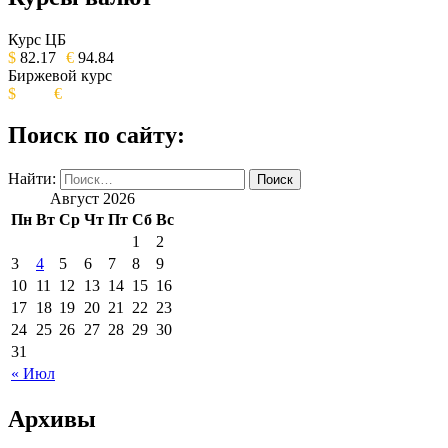
ОБЩЕСТВЕННО-ПОЛИТИЧЕСКОЕ
ИЗДАНИЕ КАМЧАТСКОГО КРАЯ.
Курс ЦБ
$
82.17
€
94.84
Биржевой курс
$
€
Поиск по сайту:
Найти:
Август 2026
Пн
Вт
Ср
Чт
Пт
Сб
Вс
1
2
3
4
5
6
7
8
9
10
11
12
13
14
15
16
17
18
19
20
21
22
23
24
25
26
27
28
29
30
31
« Июл
Архивы