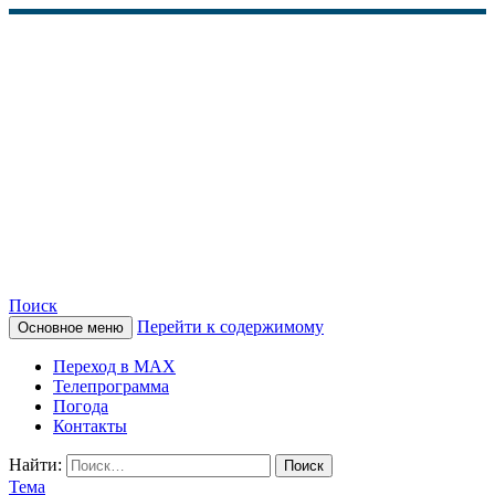
Поиск
Перейти к содержимому
Основное меню
КАМЧАТСКОЕ
Переход в MAX
ИНФОРМАЦИОННОЕ
Телепрограмма
Погода
АГЕНТСТВО (КИА
Контакты
«ВЕСТИ»)
Найти:
Тема