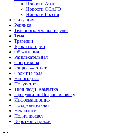
Новости Азии
Новости ОСАГО
Новости России
Ситуация
Реплика
Телепрограмма на неделю
Тема
Трагедии
Уроки истории
Объявления
Развлекательная
Спортивная
вопрос — ответ
События года
Новогодняя
Полуостров
Твои люди, Камчатка
Прогулки по Петропавловску
Информационная
Поздравительная
Некрологи
Политпросвет
Короткой строкой