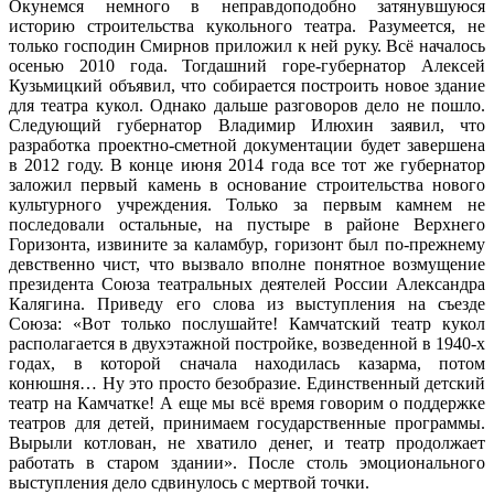
Окунемся немного в неправдоподобно затянувшуюся
историю строительства кукольного театра. Разумеется, не
только господин Смирнов приложил к ней руку. Всё началось
осенью 2010 года. Тогдашний горе-губернатор Алексей
Кузьмицкий объявил, что собирается построить новое здание
для театра кукол. Однако дальше разговоров дело не пошло.
Следующий губернатор Владимир Илюхин заявил, что
разработка проектно-сметной документации будет завершена
в 2012 году. В конце июня 2014 года все тот же губернатор
заложил первый камень в основание строительства нового
культурного учреждения. Только за первым камнем не
последовали остальные, на пустыре в районе Верхнего
Горизонта, извините за каламбур, горизонт был по-прежнему
девственно чист, что вызвало вполне понятное возмущение
президента Союза театральных деятелей России Александра
Калягина. Приведу его слова из выступления на съезде
Союза: «Вот только послушайте! Камчатский театр кукол
располагается в двухэтажной постройке, возведенной в 1940-х
годах, в которой сначала находилась казарма, потом
конюшня… Ну это просто безобразие. Единственный детский
театр на Камчатке! А еще мы всё время говорим о поддержке
театров для детей, принимаем государственные программы.
Вырыли котлован, не хватило денег, и театр продолжает
работать в старом здании». После столь эмоционального
выступления дело сдвинулось с мертвой точки.