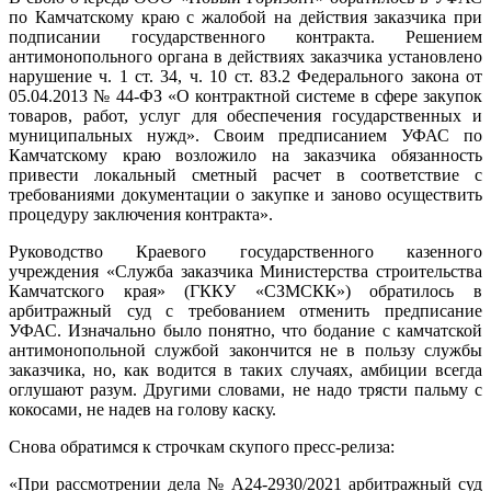
по Камчатскому краю с жалобой на действия заказчика при
подписании государственного контракта. Решением
антимонопольного органа в действиях заказчика установлено
нарушение ч. 1 ст. 34, ч. 10 ст. 83.2 Федерального закона от
05.04.2013 № 44-ФЗ «О контрактной системе в сфере закупок
товаров, работ, услуг для обеспечения государственных и
муниципальных нужд». Своим предписанием УФАС по
Камчатскому краю возложило на заказчика обязанность
привести локальный сметный расчет в соответствие с
требованиями документации о закупке и заново осуществить
процедуру заключения контракта».
Руководство Краевого государственного казенного
учреждения «Служба заказчика Министерства строительства
Камчатского края» (ГККУ «СЗМСКК») обратилось в
арбитражный суд с требованием отменить предписание
УФАС. Изначально было понятно, что бодание с камчатской
антимонопольной службой закончится не в пользу службы
заказчика, но, как водится в таких случаях, амбиции всегда
оглушают разум. Другими словами, не надо трясти пальму с
кокосами, не надев на голову каску.
Снова обратимся к строчкам скупого пресс-релиза:
«При рассмотрении дела № А24-2930/2021 арбитражный суд