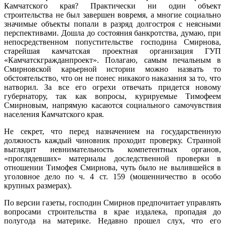
Камчатского края? Практически ни один объект
строительства не был завершен вовремя, а многие социально
значимые объекты попали в разряд долгостроя с неясными
перспективами. Дошла до состояния банкротства, думаю, при
непосредственном попустительстве господина Смирнова,
старейшая камчатская проектная организация ГУП
«Камчатскгражданпроект». Полагаю, самым печальным в
Смирновской карьерной истории можно назвать то
обстоятельство, что он не понес никакого наказания за то, что
натворил. За все его огрехи отвечать придется новому
губернатору, так как вопросы, курируемые Тимофеем
Смирновым, напрямую касаются социального самочувствия
населения Камчатского края.
Не секрет, что перед назначением на государственную
должность каждый чиновник проходит проверку. Странной
выглядит невнимательность компетентных органов,
«проглядевших» материалы доследственной проверки в
отношении Тимофея Смирнова, чуть было не вылившейся в
уголовное дело по ч. 4 ст. 159 (мошенничество в особо
крупных размерах).
По версии газеты, господин Смирнов предпочитает управлять
вопросами строительства в крае издалека, пропадая до
полугода на материке. Недавно прошел слух, что его