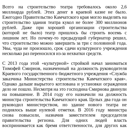
Всего на строительство театра требовалось около 2,6
миллиарда рублей. Этих денег в краевой казне не было.
Ежегодно Правительство Камчатского края могло выделять на
строительство здания театра кукол не более 300 миллионов
рублей. Даже при хорошей организации строительства
(которой не было) театр пришлось бы строить восемь с
лишним лет. Но почему-то предыдущий губернатор решил,
что строительство можно завершить за три с половиной года.
Увы, чуда не произошло, срок сдачи культурного учреждения
несколько раз переносился из-за нехватки средств.
С 2013 года этой «культурной» стройкой начал заниматься
Тимофей Смирнов, назначенный на должность руководителя
Краевого государственного бюджетного учреждения «Служба
заказчика Министерства строительства Камчатского края».
Однако дальше вырытого котлована и установки ограждения
дело не пошло. Несмотря на это господина Смирнова двинули
на повышение. В 2014 году его назначили на должность
министра строительства Камчатского края. Целых два года он
руководил министерством, но здание нового театра не
поднялось выше нулевой отметки. В 2016 году министра
снова повысили, назначив заместителем председателя
правительства региона. Для одних людей власть
воспринимается как бремя ответственности, для других как