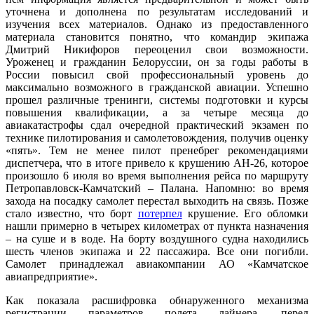
уточнена и дополнена по результатам исследований и
изучения всех материалов. Однако из предоставленного
материала становится понятно, что командир экипажа
Дмитрий Никифоров переоценил свои возможности.
Уроженец и гражданин Белоруссии, он за годы работы в
России повысил свой профессиональный уровень до
максимально возможного в гражданской авиации. Успешно
прошел различные тренинги, системы подготовки и курсы
повышения квалификации, а за четыре месяца до
авиакатастрофы сдал очередной практический экзамен по
технике пилотирования и самолетовождения, получив оценку
«пять». Тем не менее пилот пренебрег рекомендациями
диспетчера, что в итоге привело к крушению АН-26, которое
произошло 6 июля во время выполнения рейса по маршруту
Петропавловск-Камчатский – Палана. Напомню: во время
захода на посадку самолет перестал выходить на связь. Позже
стало известно, что борт
потерпел
крушение. Его обломки
нашли примерно в четырех километрах от пункта назначения
– на суше и в воде. На борту воздушного судна находились
шесть членов экипажа и 22 пассажира. Все они погибли.
Самолет принадлежал авиакомпании АО «Камчатское
авиапредприятие».
Как показала расшифровка обнаруженного механизма
регистрации параметров полета лайнера, перед