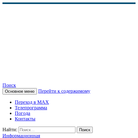
Поиск
Перейти к содержимому
Основное меню
КАМЧАТСКОЕ
Переход в MAX
ИНФОРМАЦИОННОЕ
Телепрограмма
Погода
АГЕНТСТВО (КИА
Контакты
«ВЕСТИ»)
Найти:
Информационная