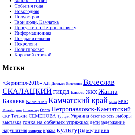
вопрос — ответ
События года
Новогодняя
Полуостров
Твои люди, Камчатка
Прогулки по Петропавловску
Информационная
Поздравительная
Некрологи
Политпросвет
Короткой строкой
Метки
Вячеслав
«Берингия-2016»
А.И. Деникин
Вилючинск
СКАЛАЦКИЙ
Жанна
ГИБДД
ЖКХ
Елизово
Камчатский край
Бакаева
Камчатка
МЧС
Крым
Петропавловск-Камчатский
Осаго
Минобороны
Новый год
Украина
Татьяна СЕМЕНОВА
выборы
безопасность
СКР
Турция
гонка на собачьих упряжках
дети
выставка
задержание
культура
медицина
нарушителя
кража
конкурс