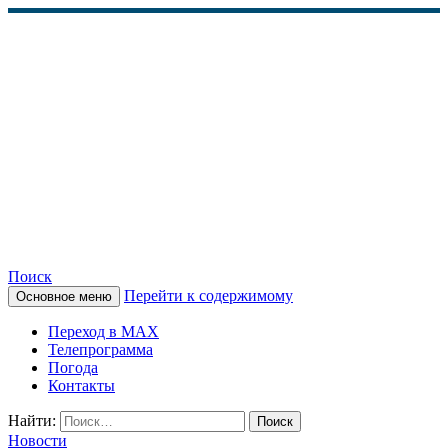
Поиск
Перейти к содержимому
Основное меню
КАМЧАТСКОЕ
Переход в MAX
ИНФОРМАЦИОННОЕ
Телепрограмма
Погода
АГЕНТСТВО (КИА
Контакты
«ВЕСТИ»)
Найти:
Новости