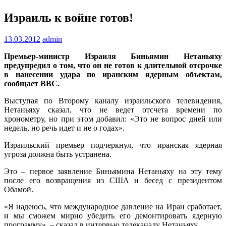
Израиль к войне готов!
13.03.2012
admin
Премьер-министр Израиля Биньямин Нетаньяху
предупредил о том, что он не готов к длительной отсрочке
в нанесении удара по иранским ядерным объектам,
сообщает ВВС.
Выступая по Второму каналу израильского телевидения,
Нетаньяху сказал, что не ведет отсчета времени по
хронометру, но при этом добавил: «Это не вопрос дней или
недель, но речь идет и не о годах».
Израильский премьер подчеркнул, что иранская ядерная
угроза должна быть устранена.
Это – первое заявление Биньямина Нетаньяху на эту тему
после его возвращения из США и бесед с президентом
Обамой.
«Я надеюсь, что международное давление на Иран сработает,
и мы сможем мирно убедить его демонтировать ядерную
программу», – сказал в интервью телеканалу Нетаньяху.