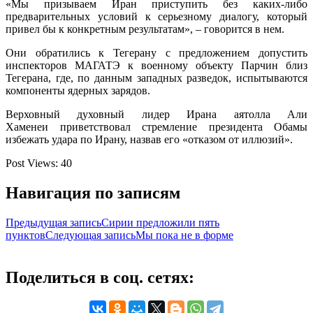
«Мы призываем Иран приступить без каких-либо
предварительных условий к серьезному диалогу, который
привел бы к конкретным результатам», – говорится в нем.
Они обратились к Тегерану с предложением допустить
инспекторов МАГАТЭ к военному объекту Парчин близ
Тегерана, где, по данным западных разведок, испытываются
компоненты ядерных зарядов.
Верховный духовный лидер Ирана аятолла Али
Хаменеи приветствовал стремление президента Обамы
избежать удара по Ирану, назвав его «отказом от иллюзий».
Post Views:
40
Навигация по записям
Предыдущая запись
Сирии предложили пять
пунктов
Следующая запись
Мы пока не в форме
Поделиться в соц. сетях: