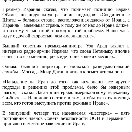
Премьер Израиля сказал, что понимает позицию Барака
Обамы, но подчеркнул различие подходов: «Соединенные
Штаты – большая страна, расположенная далеко от Ирана, а
Израиль – маленькая страна, к тому же от нас до Ирана ближе,
и поэтому у нас иной подход к этой проблеме. Наши часы
идут с другой скоростью, чем американские».
Бывший советник премьер-министра Узи Арад заявил в
интервью радио армии Израиля, что слова Нетаньяху вполне
ясны – по его мнению, речь идет о нескольких месяцах.
Однако бывший директор израильской разведывательной
службы «Моссад» Меир Даган призвал к осмотрительности.
«Нападение на Иран до того, как исчерпаны все другие
подходы к решению этой проблемы, было бы неверным
шагом, – сказал Даган в интервью американскому телеканалу
Си-би-эс. – Наш долг состоит в том, чтобы оказать помощь
всем, кто готов выступить против режима в Иране».
В минувший четверг так называемая «шестерка» – пять
постоянных членов Совета Безопасности ООН и Германия –
приняли совместное заявление по Ирану.