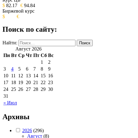
ИЗДАНИЕ КАМЧАТСКОГО КРАЯ.
$
82.17
€
94.84
Биржевой курс
$
€
Поиск по сайту:
Найти:
Август 2026
Пн
Вт
Ср
Чт
Пт
Сб
Вс
1
2
3
4
5
6
7
8
9
10
11
12
13
14
15
16
17
18
19
20
21
22
23
24
25
26
27
28
29
30
31
« Июл
Архивы
2026
(296)
Август
(8)