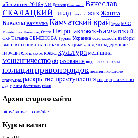
Вячеслав
«Берингия-2016»
А.И. Деникин
Вилючинск
СКАЛАЦКИЙ
Жанна
ГИБДД
ЖКХ
Елизово
Камчатский край
Бакаева
Камчатка
МЧС
Крым
Петропавловск-Камчатский
Осаго
Минобороны
Новый год
Украина
Татьяна СЕМЕНОВА
выборы
безопасность
СКР
Турция
гонка на собачьих упряжках
дети
выставка
задержание
культура
медицина
нарушителя
кража
конкурс
мошенничество
образование
подростки
политика
правопорядок
полиция
предпринимательство
раскрытие преступления
спорт
строительство
прокуратура
суд
туризм
фестиваль
школа
Архив старого сайта
http://kamvesti.com/old/
Курсы валют
ОБЩЕСТВЕННО-ПОЛИТИЧЕСКОЕ
Курс ЦБ