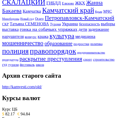
СКАЛАЦКИЙ
Жанна
ГИБДД
ЖКХ
Елизово
Камчатский край
Бакаева
Камчатка
МЧС
Крым
Петропавловск-Камчатский
Осаго
Минобороны
Новый год
Украина
Татьяна СЕМЕНОВА
выборы
безопасность
СКР
Турция
гонка на собачьих упряжках
дети
выставка
задержание
культура
медицина
нарушителя
кража
конкурс
мошенничество
образование
подростки
политика
правопорядок
полиция
предпринимательство
раскрытие преступления
спорт
строительство
прокуратура
суд
туризм
фестиваль
школа
Архив старого сайта
http://kamvesti.com/old/
Курсы валют
ОБЩЕСТВЕННО-ПОЛИТИЧЕСКОЕ
ИЗДАНИЕ КАМЧАТСКОГО КРАЯ.
Курс ЦБ
$
82.17
€
94.84