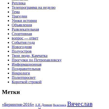
Реплика
Телепрограмма на неделю
Тема
Трагедии
Уроки истории
Объявления
Развлекательная
Спортивная
вопрос — ответ
События года
Новогодняя
Полуостров
Твои люди, Камчатка
Прогулки по Петропавловску
Информационная
Поздравительная
Некрологи
Политпросвет
Короткой строкой
Метки
Вячеслав
«Берингия-2016»
А.И. Деникин
Вилючинск