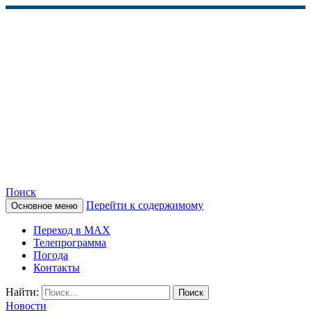
Поиск
Перейти к содержимому
Основное меню
КАМЧАТСКОЕ
Переход в MAX
ИНФОРМАЦИОННОЕ
Телепрограмма
Погода
АГЕНТСТВО (КИА
Контакты
«ВЕСТИ»)
Найти:
Новости