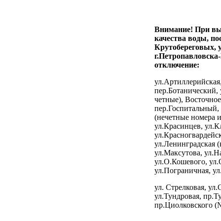
Внимание! При вы
качества воды, по
Крутобереговых, 
г.Петропавловска
отключение:
ул.Артиллерийская,
пер.Ботанический,
четные), Восточное
пер.Госпитальный, 
(нечетные номера и
ул.Красинцев, ул.Кл
ул.Красногвардейск
ул.Ленинградская (к
ул.Максутова, ул.Н
ул.О.Кошевого, ул
ул.Пограничная, ул
ул. Стрелковая, ул
ул.Тундровая, пр.Т
пр.Циолковского (№