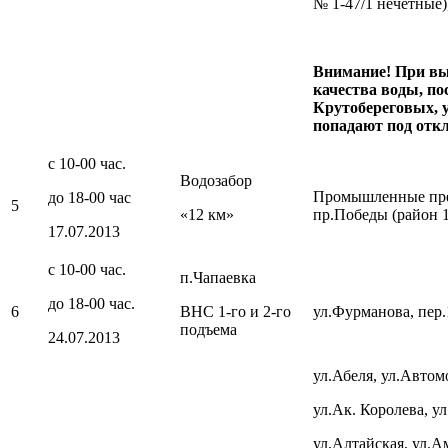
№ 1-47/1 нечетные)
Внимание! При вы
качества воды, по
Крутобереговых, у
попадают под отк
с 10-00 час.
Водозабор
Промышленные пре
до 18-00 час
5
«12 км»
пр.Победы (район 1
17.07.2013
с 10-00 час.
п.Чапаевка
до 18-00 час.
6
ВНС 1-го и 2-го
ул.Фурманова, пер.
подъема
24.07.2013
ул.Абеля, ул.Автом
ул.Ак. Королева, ул
ул.Алтайская, ул.А