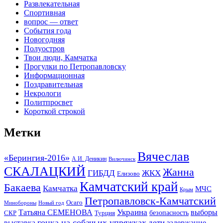
Развлекательная
Спортивная
вопрос — ответ
События года
Новогодняя
Полуостров
Твои люди, Камчатка
Прогулки по Петропавловску
Информационная
Поздравительная
Некрологи
Политпросвет
Короткой строкой
Метки
Вячеслав
«Берингия-2016»
А.И. Деникин
Вилючинск
СКАЛАЦКИЙ
Жанна
ГИБДД
ЖКХ
Елизово
Камчатский край
Бакаева
Камчатка
МЧС
Крым
Петропавловск-Камчатский
Осаго
Минобороны
Новый год
Украина
Татьяна СЕМЕНОВА
выборы
безопасность
СКР
Турция
гонка на собачьих упряжках
дети
выставка
задержание