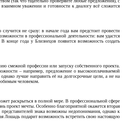
твом (так что тщательно проверяйте любые предложения), с
взаимном уважении и готовности к диалогу всё сложится
случится не сразу: в начале года вам предстоит провести
озможности в профессиональной деятельности: вам удастся
 В конце года у Близнецов появится возможность создать
нию смежной профессии или запуску собственного проекта.
можности – например, предложение о высокооплачиваемой
однако лучше направить её на долгосрочные цели, а не на
любимым человеком.
ожет раскрыться в полной мере. В профессиональной сфере
нь проект мечты. Особенно благоприятной окажется вторая
 представителей знака возможны недопонимания, однако к
ая Лошадь подарит возможность встретить свою настоящую