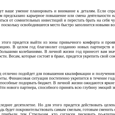
ут ваше умение планировать и внимание к деталям. Если спра
ам предсказано карьерное повышение или смена деятельности 
ться от сомнительных инвестиций и перестать брать на себя чу
, поскольку освободившееся место быстро заполнится новыми в
я этого придется выйти из зоны привычного комфорта и прояв
уицию. В целом год благоволит созданию новых партнерств и
 с большими колебаниями. В личной жизни год принесет вам з
ти. Весам, которые состоят в браке, придется укрепить свой со
од отлично подойдет для повышения квалификации и получения 
уеты. Финансовая ситуация постепенно укрепится в течение года
способные подорвать бюджет. В личной жизни ожидаются яркие 
йти нового партнера, способного принять всю глубину эмоций з
леднее десятилетие. Но для этого придется действовать целен
дь будет покровительствовать самым смелым, готовым сменить с
прибыли тем Стрельцам, кто согласен рисковать по-крупн