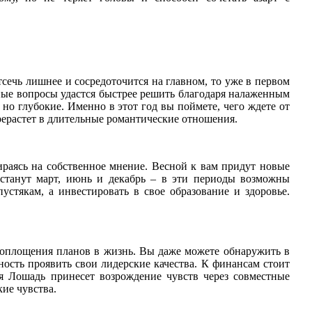
сечь лишнее и сосредоточится на главном, то уже в первом
жные вопросы удастся быстрее решить благодаря налаженным
о глубокие. Именно в этот год вы поймете, чего ждете от
ерерастет в длительные романтические отношения.
ираясь на собственное мнение. Весной к вам придут новые
станут март, июнь и декабрь – в эти периоды возможны
стякам, а инвестировать в свое образование и здоровье.
воплощения планов в жизнь. Вы даже можете обнаружить в
ность проявить свои лидерские качества. К финансам стоит
я Лошадь принесет возрождение чувств через совместные
ие чувства.