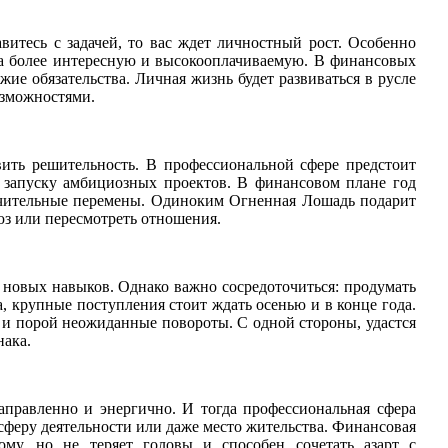
витесь с задачей, то вас ждет личностный рост. Особенно
на более интересную и высокооплачиваемую. В финансовых
жие обязательства. Личная жизнь будет развиваться в русле
озможностями.
ить решительность. В профессиональной сфере предстоит
 запуску амбициозных проектов. В финансовом плане год
начительные перемены. Одиноким Огненная Лошадь подарит
юз или пересмотреть отношения.
новых навыков. Однако важно сосредоточиться: продумать
, крупные поступления стоит ждать осенью и в конце года.
и порой неожиданные повороты. С одной стороны, удастся
нака.
аправленно и энергично. И тогда профессиональная сфера
феру деятельности или даже место жительства. Финансовая
ому, но не теряет головы и способен сочетать азарт с