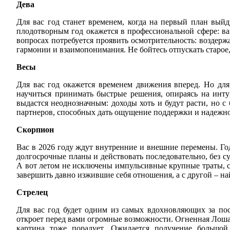
Дева
Для вас год станет временем, когда на первый план выйд
плодотворным год окажется в профессиональной сфере: в
вопросах потребуется проявить осмотрительность: воздержа
гармонии и взаимопонимания. Не бойтесь отпускать старое
Весы
Для вас год окажется временем движения вперед. Но дл
научиться принимать быстрые решения, опираясь на инт
выдастся неоднозначным: доходы хоть и будут расти, но
партнеров, способных дать ощущение поддержки и надежнос
Скорпион
Вас в 2026 году ждут внутренние и внешние перемены. Г
долгосрочные планы и действовать последовательно, без с
А вот летом не исключены импульсивные крупные траты, 
завершить давно изжившие себя отношения, а с другой – на
Стрелец
Для вас год будет одним из самых вдохновляющих за пос
откроет перед вами огромные возможности. Огненная Лоша
картина тоже порадует. Ожидается получение большой 