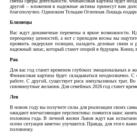
смены сферы деятельности. Финансовая картина будет неод
другой – вложения в надежные активы принесут вам доп
благополучно. Одиноким Тельцам Огненная Лошадь подарит 
Близнецы
Вас ждут динамичные перемены и яркие возможности. Идеи
переоценку ценностей, а вот с приходом весны вы ощутит
проявить лидерские позиции, наладить деловые связи и 
надежный запас, который станет опорой в будущем. Конец л
Рак
Для вас год станет временем глубоких эмоциональных и ж
Финансовая картина будет складываться неоднозначно. 
работе. С другой, существует риск импульсивных трат. В
сиюминутные желания. Для семейных 2026 год станет врем
Лев
В новом году вы получите силы для реализации своих сам
ожидают впечатляющие перспективы: появится шанс занять
половина года. В личной жизни Львов ждут как испытани
осени ситуация заметно улучшится. Правда, для этого в
половинку.