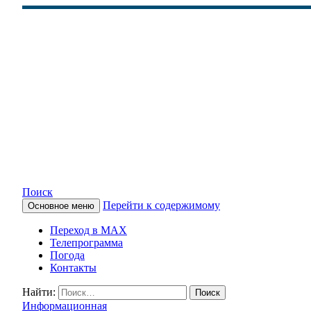
Поиск
Перейти к содержимому
Основное меню
КАМЧАТСКОЕ ИНФОРМАЦ
Переход в MAX
Телепрограмма
Погода
Контакты
Найти:
Информационная