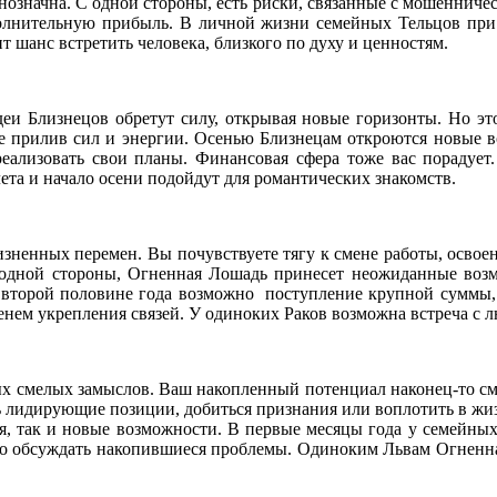
нозначна. С одной стороны, есть риски, связанные с мошенничес
олнительную прибыль. В личной жизни семейных Тельцов при 
шанс встретить человека, близкого по духу и ценностям.
 Близнецов обретут силу, открывая новые горизонты. Но это 
е прилив сил и энергии. Осенью Близнецам откроются новые в
реализовать свои планы. Финансовая сфера тоже вас порадует.
ета и начало осени подойдут для романтических знакомств.
изненных перемен. Вы почувствуете тягу к смене работы, освое
С одной стороны, Огненная Лошадь принесет неожиданные воз
о второй половине года возможно поступление крупной суммы, 
енем укрепления связей. У одиноких Раков возможна встреча с 
ых смелых замыслов. Ваш накопленный потенциал наконец-то см
 лидирующие позиции, добиться признания или воплотить в жиз
я, так и новые возможности. В первые месяцы года у семейных
ажно обсуждать накопившиеся проблемы. Одиноким Львам Огненн