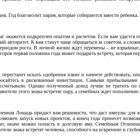
. Год благоволит парам, которые собираются завести ребенка.
аг окажется подкреплен опытом и расчетом. Если вам удастся от
ый авторитет. К вам станут чаще обращаться за советом, а сло
ериодом роста. В личной жизни ждут перемены – не взрывные, н
егоров первая половина года может подарить встречу, которая п
 перестанет искать одобрения извне и начнете действовать, оп
осайтесь в рискованные инвестиции. Самыми прибыльными 
ссчитывали. Однако полученный доход лучше не тратить по пу
вители этого знака встретят пару, а семейных ждет пополнение.
гненная Лошадь придаст вам решимости, что даст импульс для 
озможен запуск новых проектов, а конец года принесет возмож
рат, иначе можно попасть в долговую яму. Семейным Огненна
ели знака встретят человека, способного на искренние и глубок