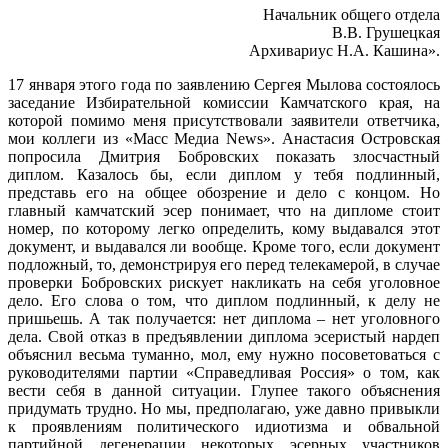
Начальник общего отдела
В.В. Грушецкая
Архивариус Н.А. Кашина».
17 января этого года по заявлению Сергея Мылова состоялось
заседание Избирательной комиссии Камчатского края, на
которой помимо меня присутствовали заявители ответчика,
мои коллеги из «Масс Медиа News». Анастасия Островская
попросила Дмитрия Бобровских показать злосчастный
диплом. Казалось бы, если диплом у тебя подлинный,
представь его на общее обозрение и дело с концом. Но
главный камчатский эсер понимает, что на дипломе стоит
номер, по которому легко определить, кому выдавался этот
документ, и выдавался ли вообще. Кроме того, если документ
подложный, то, демонстрируя его перед телекамерой, в случае
проверки Бобровских рискует накликать на себя уголовное
дело. Его слова о том, что диплом подлинный, к делу не
пришьешь. А так получается: нет диплома – нет уголовного
дела. Свой отказ в предъявлении диплома эсеристый нардеп
объяснил весьма туманно, мол, ему нужно посоветоваться с
руководителями партии «Справедливая Россия» о том, как
вести себя в данной ситуации. Глупее такого объяснения
придумать трудно. Но мы, предполагаю, уже давно привыкли
к проявлениям политического идиотизма и обвальной
партийной дегенерации некоторых эсерных участников