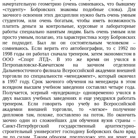
начертательную геометрию (очень сомневаюсь, что бывшему
«студенту» Бобровских знакомы подобные слова). Для
заочного освоения этих дисциплин нужно быть очень умным
студентом, или очень богатым, чтобы иметь возможность
платить деньги за контрольные, курсовые и лабораторные
работы специально нанятым людям. Быть очень умным или
просто умным, полагаю, эта характеристика эсеру Бобровских
не подходит. Был ли он состоятельным человеком –
сомневаюсь. Если верить его автобиографии, то с 1992 по
1998 годы он работал сначала тренером, затем экономистом в
ООО «Спорт ЛТД». В это же время он учился в
Петропавловске-Камчатском на заочном отделении
Дальневосточного филиала Всероссийской академии внешней
торговли по специальности «менеджмент», который окончил
в 1997 году. Срок заочного обучения на менеджера в этом
всеядном высшем учебном заведении составлял четыре года.
Получается, эсерный «вундеркинд» одновременно учился в
двух высших учебных заведениях и еще умудрялся работать
тренером. Если говорить про учебу во Всероссийской
академии внешней торговли, то «легкое» получение
дипломов там, похоже, поставлено на поток. Но окончить
заочно один из сложнейших для обучения вузов страны –
Санкт-Петербургский государственный архитектурно-
строительный университет господину Бобровских было вряд
ли по силам. Таким образом, предположу, что ни денег, ни