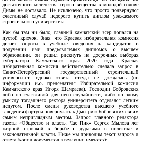
достаточного количества серого вещества в молодой голове
Димы не доставало. Не исключено, что просто подвернулся
счастливый случай недорого купить диплом уважаемого
строительного университета.
Как бы там ни было, главный камчатский эсер попался на
пустой крючок. Зная, что Краевая избирательная комиссия
делает запросы в учебные заведения на кандидатов о
получении ими предъявляемых дипломов о высшем
образовании, он решил рискнуть на досрочных выборах
губернатора Камчатского края 2020 года. Краевая
избирательная комиссия действительно сделала запрос в
Санкт-Петербургский государственный строительный
университет, однако ответа оттуда не дождалась (по
информации и.о. председателя Избирательной комиссии
Камчатского края Игоря Шамраева). Господин Бобровских
либо по счастливой для него случайности, либо по злому
умыслу тогдашнего ректора университета отделался легким
испугом. После смены руководства высшего учебного
заведения фортуна повернулась к Дмитрию Бобровских своим
самым неприглядным местом. Запрос главного редактора
газеты «Общество и власть. Час Пик» Сергея Мылова лег
жирной строчкой в борьбе с дураками в политике и
законодательной власти. Ниже мы приводим текст запроса и
ответа (копии документов в редакции имеются):