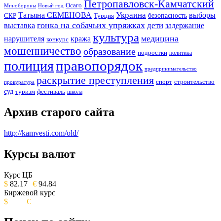
Петропавловск-Камчатский
Осаго
Минобороны
Новый год
Украина
Татьяна СЕМЕНОВА
выборы
безопасность
СКР
Турция
гонка на собачьих упряжках
дети
выставка
задержание
культура
медицина
нарушителя
кража
конкурс
мошенничество
образование
подростки
политика
правопорядок
полиция
предпринимательство
раскрытие преступления
спорт
строительство
прокуратура
суд
туризм
фестиваль
школа
Архив старого сайта
http://kamvesti.com/old/
Курсы валют
ОБЩЕСТВЕННО-ПОЛИТИЧЕСКОЕ
ИЗДАНИЕ КАМЧАТСКОГО КРАЯ.
Курс ЦБ
$
82.17
€
94.84
Биржевой курс
$
€