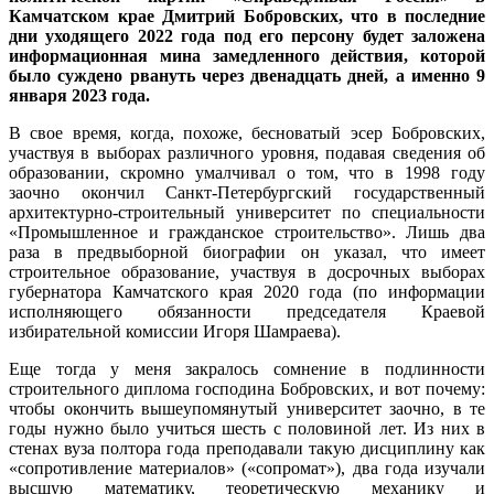
Камчатском крае Дмитрий Бобровских, что в последние
дни уходящего 2022 года под его персону будет заложена
информационная мина замедленного действия, которой
было суждено рвануть через двенадцать дней, а именно 9
января 2023 года.
В свое время, когда, похоже, бесноватый эсер Бобровских,
участвуя в выборах различного уровня, подавая сведения об
образовании, скромно умалчивал о том, что в 1998 году
заочно окончил Санкт-Петербургский государственный
архитектурно-строительный университет по специальности
«Промышленное и гражданское строительство». Лишь два
раза в предвыборной биографии он указал, что имеет
строительное образование, участвуя в досрочных выборах
губернатора Камчатского края 2020 года (по информации
исполняющего обязанности председателя Краевой
избирательной комиссии Игоря Шамраева).
Еще тогда у меня закралось сомнение в подлинности
строительного диплома господина Бобровских, и вот почему:
чтобы окончить вышеупомянутый университет заочно, в те
годы нужно было учиться шесть с половиной лет. Из них в
стенах вуза полтора года преподавали такую дисциплину как
«сопротивление материалов» («сопромат»), два года изучали
высшую математику, теоретическую механику и