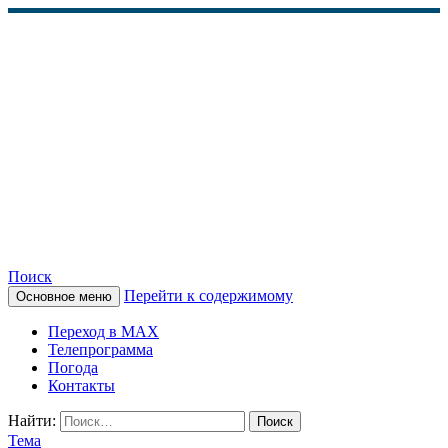
Поиск
Перейти к содержимому
Основное меню
КАМЧАТСКОЕ
Переход в MAX
ИНФОРМАЦИОННОЕ
Телепрограмма
Погода
АГЕНТСТВО (КИА
Контакты
«ВЕСТИ»)
Найти:
Тема