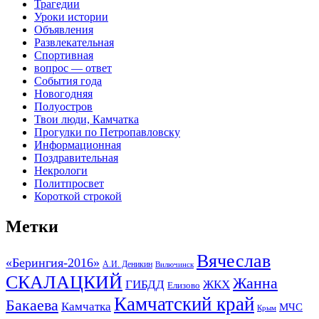
Трагедии
Уроки истории
Объявления
Развлекательная
Спортивная
вопрос — ответ
События года
Новогодняя
Полуостров
Твои люди, Камчатка
Прогулки по Петропавловску
Информационная
Поздравительная
Некрологи
Политпросвет
Короткой строкой
Метки
Вячеслав
«Берингия-2016»
А.И. Деникин
Вилючинск
СКАЛАЦКИЙ
Жанна
ГИБДД
ЖКХ
Елизово
Камчатский край
Бакаева
Камчатка
МЧС
Крым