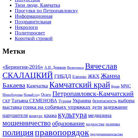
Твои люди, Камчатка
Прогулки по Петропавловску
Информационная
Поздравительная
Некрологи
Политпросвет
Короткой строкой
Метки
Вячеслав
«Берингия-2016»
А.И. Деникин
Вилючинск
СКАЛАЦКИЙ
Жанна
ГИБДД
ЖКХ
Елизово
Камчатский край
Бакаева
Камчатка
МЧС
Крым
Петропавловск-Камчатский
Осаго
Минобороны
Новый год
Украина
Татьяна СЕМЕНОВА
выборы
безопасность
СКР
Турция
гонка на собачьих упряжках
дети
выставка
задержание
культура
медицина
нарушителя
кража
конкурс
мошенничество
образование
подростки
политика
правопорядок
полиция
предпринимательство