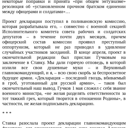
некоторые поправки и принята «при общем энтузиазме»
резолюция об «установленном прочном братском единении
между офицерами и солдатами»…
Проект декларации поступил в поливановскую комиссию,
которая разрабатывала его, – совместно с военной секцией
Исполнительного комитета совета рабочих и солдатских
депутатов – в течение почти двух месяцев, причем
офицерский состав комиссии проявил преступный
оппортунизм, который не раз приводил в удивление
случайных участников заседаний. В конце апреля, проект в
окончательной редакции был прислан Гучковым на
заключение в Ставку. Мы дали горячую отповедь, в которой
излили все свои душевные муки – и Верховный
главнокомандующий, и я, – всю свою скорбь за беспросветное
будущее армии. «Декларация – последний гвоздь, вбиваемый
в гроб, уготованный для русской армии», – таков был
окончательный наш вывод. Гучков 1 мая сложил с себя звание
военного министра, «не желая разделять ответственности за
тот тяжкий грех, который творится в отношении Родины», в
частности, не желая подписывать декларацию.
* * *
Ставка разослала проект декларации главнокомандующим