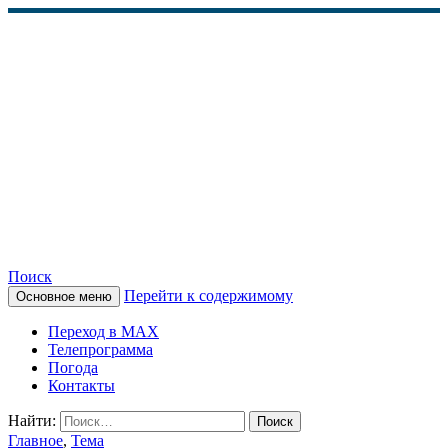
Поиск
Перейти к содержимому
Основное меню
КАМЧАТСКОЕ
Переход в MAX
ИНФОРМАЦИОННОЕ
Телепрограмма
Погода
АГЕНТСТВО (КИА
Контакты
«ВЕСТИ»)
Найти:
Главное
,
Тема