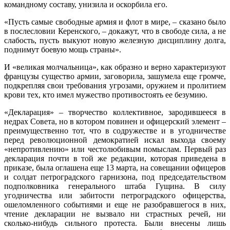
командному составу, унизила и оскорбила его.
«Пусть самые свободные армия и флот в мире, – сказано было
в послесловии Керенского, – докажут, что в свободе сила, а не
слабость, пусть выкуют новую железную дисциплину долга,
поднимут боевую мощь страны».
И «великая молчальница», как образно и верно характеризуют
французы существо армии, заговорила, зашумела еще громче,
подкрепляя свои требования угрозами, оружием и пролитием
крови тех, кто имел мужество противостоять ее безумию.
«Декларация» – творчество коллективное, зародившееся в
недрах Совета, но в котором повинен и офицерский элемент –
преимущественно тот, что в содружестве и в угодничестве
перед революционной демократией искал выхода своему
«непротивлению» или честолюбивым помыслам. Первый раз
декларация почти в той же редакции, которая приведена в
приказе, была оглашена еще 13 марта, на совещании офицеров
и солдат петроградского гарнизона, под председательством
подполковника генерального штаба Гущина. В силу
угодничества или забитости петроградского офицерства,
ошеломленного событиями и еще не разобравшегося в них,
чтение декларации не вызвало ни страстных речей, ни
сколько-нибудь сильного протеста. Были внесены лишь