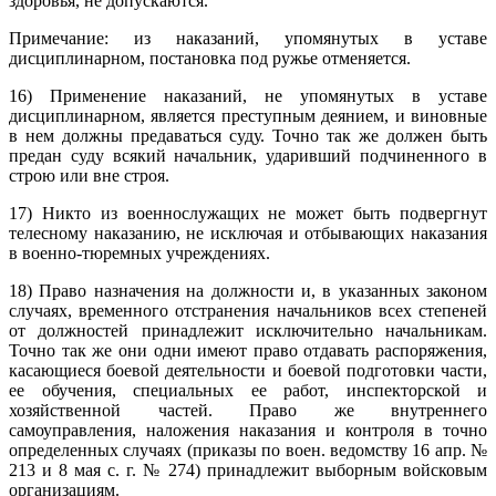
здоровья, не допускаются.
Примечание: из наказаний, упомянутых в уставе
дисциплинарном, постановка под ружье отменяется.
16) Применение наказаний, не упомянутых в уставе
дисциплинарном, является преступным деянием, и виновные
в нем должны предаваться суду. Точно так же должен быть
предан суду всякий начальник, ударивший подчиненного в
строю или вне строя.
17) Никто из военнослужащих не может быть подвергнут
телесному наказанию, не исключая и отбывающих наказания
в военно-тюремных учреждениях.
18) Право назначения на должности и, в указанных законом
случаях, временного отстранения начальников всех степеней
от должностей принадлежит исключительно начальникам.
Точно так же они одни имеют право отдавать распоряжения,
касающиеся боевой деятельности и боевой подготовки части,
ее обучения, специальных ее работ, инспекторской и
хозяйственной частей. Право же внутреннего
самоуправления, наложения наказания и контроля в точно
определенных случаях (приказы по воен. ведомству 16 апр. №
213 и 8 мая с. г. № 274) принадлежит выборным войсковым
организациям.