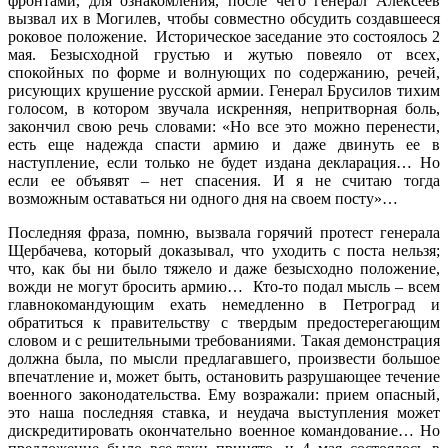
фронтами, для ознакомления, после чего генерал Алексеев
вызвал их в Могилев, чтобы совместно обсудить создавшееся
роковое положение. Историческое заседание это состоялось 2
мая. Безысходной грустью и жутью повеяло от всех,
спокойных по форме и волнующих по содержанию, речей,
рисующих крушение русской армии. Генерал Брусилов тихим
голосом, в котором звучала искренняя, непритворная боль,
закончил свою речь словами: «Но все это можно перенести,
есть еще надежда спасти армию и даже двинуть ее в
наступление, если только не будет издана декларация… Но
если ее объявят – нет спасения. И я не считаю тогда
возможным оставаться ни одного дня на своем посту»…
Последняя фраза, помню, вызвала горячий протест генерала
Щербачева, который доказывал, что уходить с поста нельзя;
что, как бы ни было тяжело и даже безысходно положение,
вожди не могут бросить армию… Кто-то подал мысль – всем
главнокомандующим ехать немедленно в Петроград и
обратиться к правительству с твердым предостерегающим
словом и с решительными требованиями. Такая демонстрация
должна была, по мысли предлагавшего, произвести большое
впечатление и, может быть, остановить разрушающее течение
военного законодательства. Ему возражали: прием опасный,
это наша последняя ставка, и неудача выступления может
дискредитировать окончательно военное командование… Но