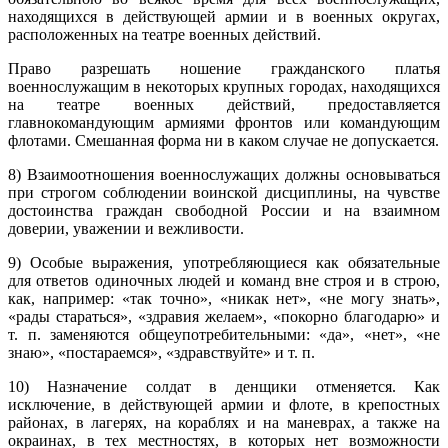
находящихся в действующей армии и в военных округах,
расположенных на театре военных действий.
Право разрешать ношение гражданского платья
военнослужащим в некоторых крупных городах, находящихся
на театре военных действий, предоставляется
главнокомандующим армиями фронтов или командующим
флотами. Смешанная форма ни в каком случае не допускается.
8) Взаимоотношения военнослужащих должны основываться
при строгом соблюдении воинской дисциплины, на чувстве
достоинства граждан свободной России и на взаимном
доверии, уважении и вежливости.
9) Особые выражения, употребляющиеся как обязательные
для ответов одиночных людей и команд вне строя и в строю,
как, например: «так точно», «никак нет», «не могу знать»,
«рады стараться», «здравия желаем», «покорно благодарю» и
т. п. заменяются общеупотребительными: «да», «нет», «не
знаю», «постараемся», «здравствуйте» и т. п.
10) Назначение солдат в денщики отменяется. Как
исключение, в действующей армии и флоте, в крепостных
районах, в лагерях, на кораблях и на маневрах, а также на
окраинах, в тех местностях, в которых нет возможности