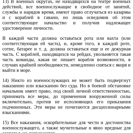
13) В военных округах, не находящихся на театре военных
действий, все военнослужащие в свободное от занятий,
службы и нарядов время, имеют право отлучаться из казармы
и с кораблей в гавани, но лишь осведомив об этом
соответствующее начальство и получив надлежащее
удостоверение личности.
В каждой части должна оставаться рота или вахта (или
соответствующая ей часть), и, кроме того, в каждой роте,
сотне, батарее и т. д. должна оставаться еще и ее дежурная
часть. С кораблей, находящихся на рейдах, увольняется такая
часть команды, какая не лишает корабля возможности, в
случаях крайней необходимости, немедленно сняться с якоря и
выйти в море.
14) Никто из военнослужащих не может быть подвергнут
наказанию или взысканию без суда. Но в боевой обстановке
начальник имеет право, под своей личной ответственностью,
принимать все меры, до применения вооруженной силы
включительно, против не исполняющих его приказания
подчиненных. Эти меры не почитаются дисциплинарными
взысканиями.
15) Все наказания, оскорбительные для чести и достоинства
военнослужащего, а также мучительные и явно вредные для