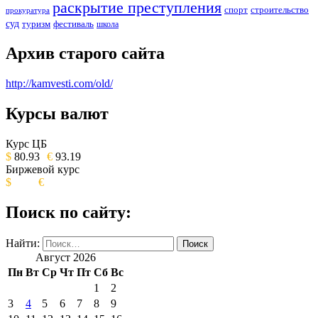
раскрытие преступления
спорт
строительство
прокуратура
суд
туризм
фестиваль
школа
Архив старого сайта
http://kamvesti.com/old/
Курсы валют
ОБЩЕСТВЕННО-ПОЛИТИЧЕСКОЕ
ИЗДАНИЕ КАМЧАТСКОГО КРАЯ.
Курс ЦБ
$
80.93
€
93.19
Биржевой курс
$
€
Поиск по сайту:
Найти:
Август 2026
Пн
Вт
Ср
Чт
Пт
Сб
Вс
1
2
3
4
5
6
7
8
9