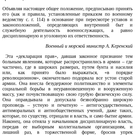
Объявляя настоящее общее положение, предписываю принять
его (как и правила, установленные приказом по военному
ведомству с. г. 114) в основание при пересмотре уставов и
законоположений, определяющих внутренний быт и
служебную деятельность военнослужащих, а равно
дисциплинарную и уголовную их ответственность.
Военный и морской министр А. Керенский
Эта «декларация прав», давшая законное признание тем
больным явлениям, которые распространились в армии – где
частично, где в широких размерах, путем бунта и насилия
или, как принято было выражаться, «в порядке
революционном», окончательно подорвала все устои старой
армии. Она внесла безудержное политиканство и элементы
социальной борьбы в неуравновешенную и вооруженную
массу, уже почувствовавшую свою грубую физическую силу.
Она оправдывала и допускала безвозбранно широкую
проповедь – устную и печатную – антигосударственных,
антиморальных и антиобщественных учений, даже таких,
которые, по существу, отрицали и власть, и само бытие армии.
Наконец, она отняла у начальников дисциплинарную власть,
передав ее выборным коллегиальным организациям, и
лишний раз, в торжественной форме, бросив упрек