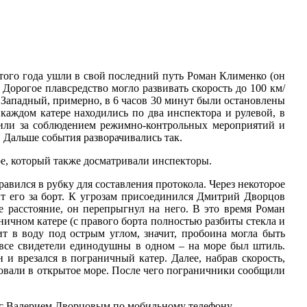
этого года ушли в свой последний путь Роман Клименко (он
Дорогое плавсредство могло развивать скорость до 100 км/
а Западный, примерно, в 6 часов 30 минут были остановлены
каждом катере находились по два инспектора и рулевой, в
или за соблюдением режимно-контрольных мероприятий и
. Дальше события разворачивались так.
е, который также досматривали инспекторы.
авился в рубку для составления протокола. Через некоторое
т его за борт. К угрозам присоединился Дмитрий Дворцов
 расстояние, он перепрыгнул на него. В это время Роман
ничном катере (с правого борта полностью разбиты стекла и
ит в воду под острым углом, значит, пробоина могла быть
 все свидетели единодушны в одном – на море был штиль.
и врезался в пограничный катер. Далее, набрав скорость,
довали в открытое море. После чего пограничники сообщили
 с Валерием Дворцовым по мобильному телефону.