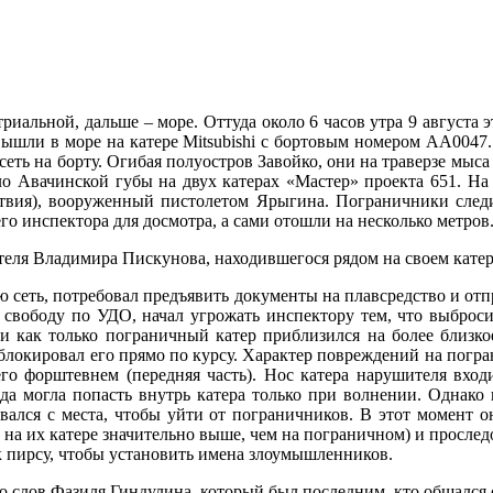
иальной, дальше – море. Оттуда около 6 часов утра 9 августа 
шли в море на катере Mitsubishi с бортовым номером АА0047. 
сеть на борту. Огибая полуостров Завойко, они на траверзе мыс
 Авачинской губы на двух катерах «Мастер» проекта 651. На 
твия), вооруженный пистолетом Ярыгина. Пограничники след
о инспектора для досмотра, а сами отошли на несколько метров
еля Владимира Пискунова, находившегося рядом на своем катер
 сеть, потребовал предъявить документы на плавсредство и отпр
свободу по УДО, начал угрожать инспектору тем, что выброси
и как только пограничный катер приблизился на более близкое
блокировал его прямо по курсу. Характер повреждений на погра
го форштевнем (передняя часть). Нос катера нарушителя вход
да могла попасть внутрь катера только при волнении. Однако
ался с места, чтобы уйти от пограничников. В этот момент он 
ь на их катере значительно выше, чем на пограничном) и просле
к пирсу, чтобы установить имена злоумышленников.
о слов Фазиля Гиндулина, который был последним, кто общался