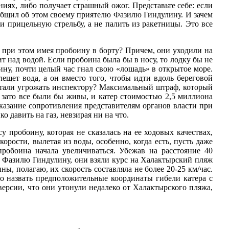
ениях, либо получает страшный ожог. Представьте себе: если
общил об этом своему приятелю Фазилю Гиндулину. И зачем
и прицельную стрельбу, а не палить из ракетницы. Это все
, при этом имея пробоину в борту? Причем, они уходили на
тит над водой. Если пробоина была бы в носу, то лодку бы не
ину, почти целый час гнал свою «лошадь» в открытое море.
ещет вода, а он вместо того, чтобы идти вдоль береговой
 стали угрожать инспектору? Максимальный штраф, который
 зато все были бы живы, и катер стоимостью 2,5 миллиона
казание сопротивления представителям органов власти при
давить на газ, невзирая ни на что.
 пробоину, которая не сказалась на ее ходовых качествах,
орости, вылетая из воды, особенно, когда есть, пусть даже
пробоина начала увеличиваться. Убежав на расстояние 40
ка Фазилю Гиндулину, они взяли курс на Халактырский пляж
ы, полагаю, их скорость составляла не более 20-25 км/час.
о назвать предположительные координаты гибели катера с
ерсии, что они утонули недалеко от Халактырского пляжа,