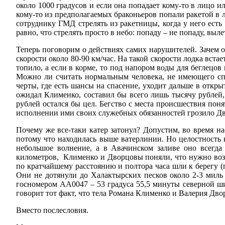
около 1000 градусов и если она попадает кому-то в лицо ил
кому-то из предполагаемых браконьеров попали ракетой в
сотруднику ГМД стрелять из ракетницы, когда у него есть
равно, что стрелять просто в небо: попаду – не попаду, выле
Теперь поговорим о действиях самих нарушителей. Зачем о
скорости около 80-90 км/час. На такой скорости лодка встае
топило, а если в корме, то под напором воды для беглецо
Можно ли считать нормальным человека, не имеющего спас
черты, где есть шансы на спасение, уходит дальше в отк
ожидал Клименко, составил бы всего лишь тысячу рублей,
рублей остался бы цел. Бегство с места происшествия по
исполнении ими своих служебных обязанностей грозило Дво
Почему же все-таки катер затонул? Допустим, во время на
потому что находилась выше ватерлинии. Но целостность ко
небольшое волнение, а в Авачинском заливе оно всегда 
километров, Клименко и Дворцовы поняли, что нужно возвр
по кратчайшему расстоянию и полтора часа шли к берегу (п
Они не дотянули до Халактырских песков около 2-3 миль
госномером АА0047 – 53 градуса 55,5 минуты северной ши
говорит тот факт, что тела Романа Клименко и Валерия Д
Вместо послесловия.