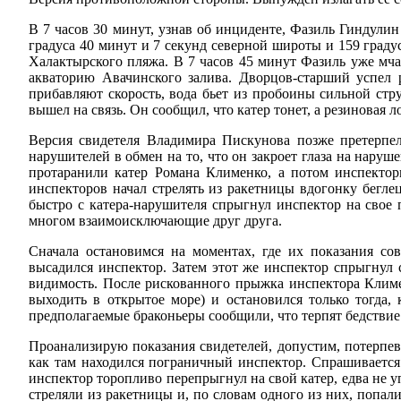
В 7 часов 30 минут, узнав об инциденте, Фазиль Гиндулин
градуса 40 минут и 7 секунд северной широты и 159 граду
Халактырского пляжа. В 7 часов 45 минут Фазиль уже мчал
акваторию Авачинского залива. Дворцов-старший успел р
прибавляют скорость, вода бьет из пробоины сильной стр
вышел на связь. Он сообщил, что катер тонет, а резиновая л
Версия свидетеля Владимира Пискунова позже претерпел
нарушителей в обмен на то, что он закроет глаза на нар
протаранили катер Романа Клименко, а потом инспекторы
инспекторов начал стрелять из ракетницы вдогонку бегле
быстро с катера-нарушителя спрыгнул инспектор на свое 
многом взаимоисключающие друг друга.
Сначала остановимся на моментах, где их показания со
высадился инспектор. Затем этот же инспектор спрыгнул 
видимость. После рискованного прыжка инспектора Климен
выходить в открытое море) и остановился только тогда
предполагаемые браконьеры сообщили, что терпят бедствие
Проанализирую показания свидетелей, допустим, потерпев
как там находился пограничный инспектор. Спрашивается 
инспектор торопливо перепрыгнул на свой катер, едва не у
стреляли из ракетницы и, по словам одного из них, попал