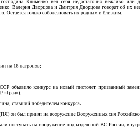
 господина Клименко вел себя недостаточно вежливо или д
енко, Валерия Дворцова и Дмитрия Дворцова говорят об их не
го. Остается только соболезновать их родным и близким.
ин на 18 патронов;
ССР объявило конкурс на новый пистолет, призванный замен
 «Грач»).
гина, ставший победителем конкурса.
 (ПЯ) он был принят на вооружение Вооруженных сил Российск
чали поступать на вооружение подразделений ВС России, вну