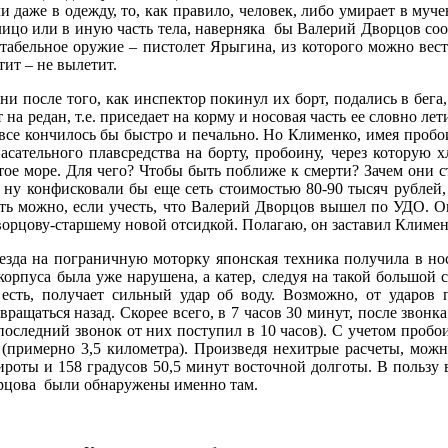
и даже в одежду, то, как правило, человек, либо умирает в муч
 лицо или в иную часть тела, наверняка бы Валерий Дворцов со
 табельное оружие – пистолет Ярыгина, из которого можно вест
тит – не вылетит.
ни после того, как инспектор покинул их борт, подались в бега
т на редан, т.е. приседает на корму и носовая часть ее словно ле
в все кончилось бы быстро и печально. Но Клименко, имея пробо
ательного плавсредства на борту, пробоину, через которую хл
рытое море. Для чего? Чтобы быть поближе к смерти? Зачем они
 ну конфисковали бы еще сеть стоимостью 80-90 тысяч рублей,
нять можно, если учесть, что Валерий Дворцов вышел по УДО. О
рцову-старшему новой отсидкой. Полагаю, он заставил Клименко 
езда на пограничную моторку японская техника получила в носу
рпуса была уже нарушена, а катер, следуя на такой большой ск
есть, получает сильный удар об воду. Возможно, от ударов 
ащаться назад. Скорее всего, в 7 часов 30 минут, после звон
оследний звонок от них поступил в 10 часов). С учетом пробоин
 (примерно 3,5 километра). Произведя нехитрые расчеты, можн
роты и 158 градусов 50,5 минут восточной долготы. В пользу в
ворцова были обнаружены именно там.