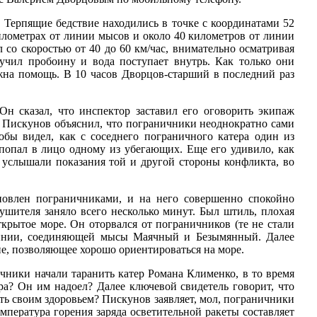
. Терпящие бедствие находились в точке с координатами 52
километрах от линии мысов и около 40 километров от линии
 со скоростью от 40 до 60 км/час, внимательно осматривая
лучил пробоину и вода поступает внутрь. Как только они
ужна помощь. В 10 часов Дворцов-старший в последний раз
н сказал, что инспектор заставил его оговорить экипаж
к Пискунов объяснил, что пограничники неоднократно сами
обы видел, как с соседнего пограничного катера один из
 попал в лицо одному из убегающих. Еще его удивило, как
ы услышали показания той и другой стороны конфликта, во
ановлен пограничниками, и на него совершенно спокойно
ушителя заняло всего несколько минут. Был штиль, плохая
крытое море. Он оторвался от пограничников (те не стали
 линии, соединяющей мысы Маячный и Безымянный. Далее
е, позволяющее хорошо ориентироваться на море.
чники начали таранить катер Романа Клименко, в то время
ра? Он им надоел? Далее ключевой свидетель говорит, что
ать своим здоровьем? Пискунов заявляет, мол, пограничники
мпература горения заряда осветительной ракеты составляет