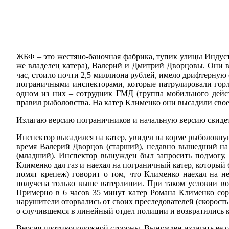
ЖБФ – это жестяно-баночная фабрика, тупик улицы Индустр
же владелец катера), Валерий и Дмитрий Дворцовы. Они вы
час, стоило почти 2,5 миллиона рублей, имело дрифтерную 
пограничными инспекторами, которые патрулировали горло
одном из них – сотрудник ГМД (группа мобильного дейс
правил рыболовства. На катер Клименко они высадили своег
Излагаю версию пограничников и начальную версию свидет
Инспектор высадился на катер, увидел на корме рыболовную
время Валерий Дворцов (старший), недавно вышедший на 
(младший). Инспектор вынужден был запросить подмогу, 
Клименко дал газ и наехал на пограничный катер, который 
помят крепеж) говорит о том, что Клименко наехал на не
получена только выше ватерлинии. При таком условии во
Примерно в 6 часов 35 минут катер Романа Клименко сорв
нарушители оторвались от своих преследователей (скорост
о случившемся в линейный отдел полиции и возвратились 
Версия противоположной стороны. Вынужден излагать ее с