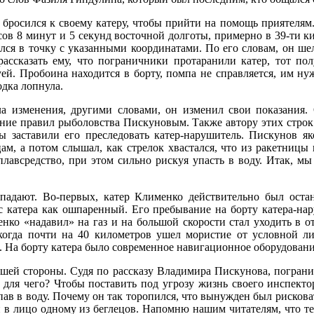
 бросился к своему катеру, чтобы прийти на помощь приятелям
сов 8 минут и 5 секунд восточной долготы, примерно в 39-ти 
ся в точку с указанными координатами. По его словам, он шел
ассказать ему, что пограничники протаранили катер, тот по
уей. Пробоина находится в борту, помпа не справляется, им н
одка лопнула.
а изменения, другими словами, он изменил свои показания. О
ушение правил рыболовства Пискуновым. Также автору этих стро
 заставили его преследовать катер-нарушитель. Пискунов як
цам, а потом слышал, как стрелок хвастался, что из ракетницы
плавсредство, при этом сильно рискуя упасть в воду. Итак, м
впадают. Во-первых, катер Клименко действительно был ост
с катера как ошпаренный. Его пребывание на борту катера-нар
ко «надавил» на газ и на большой скорости стал уходить в от
, когда почти на 40 километров ушел мористие от условной
. На борту катера было современное навигационное оборудовани
шей стороны. Судя по рассказу Владимира Пискунова, пограни
для чего? Чтобы поставить под угрозу жизнь своего инспекто
пав в воду. Почему он так торопился, что вынужден был рисков
и в лицо одному из беглецов. Напомню нашим читателям, что те