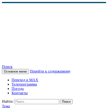
Поиск
Перейти к содержимому
Основное меню
КАМЧАТСКОЕ
Переход в MAX
ИНФОРМАЦИОННОЕ
Телепрограмма
Погода
АГЕНТСТВО (КИА
Контакты
«ВЕСТИ»)
Найти:
Тема