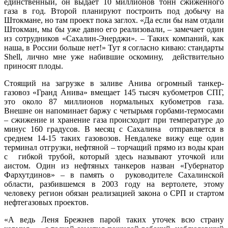
единственный, он выдает 10 миллионов тонн сжиженного
газа в год. Второй планируют построить под добычу на
Штокмане, но там проект пока заглох. «Да если бы нам отдали
Штокман, мы бы уже давно его реализовали, – замечает один
из сотрудников «Сахалин-Энерджи». – Таких компаний, как
наша, в России больше нет!» Тут я согласно киваю: стандарты
Shell, лично мне уже набившие оскомину, действительно
приносят плоды.
Стоящий на загрузке в заливе Анива огромный танкер-
газовоз «Гранд Анива» вмещает 145 тысяч кубометров СПГ,
это около 87 миллионов нормальных кубометров газа.
Внешне он напоминает баржу с четырьмя горбами-термосами
– сжижение и хранение газа происходит при температуре до
минус 160 градусов. В месяц с Сахалина отправляется в
среднем 14-15 таких газовозов. Невдалеке вижу еще один
терминал отгрузки, нефтяной – торчащий прямо из воды кран
с гибкой трубой, который здесь называют уточкой или
аистом. Один из нефтяных танкеров назван «Губернатор
Фархутдинов» – в память о руководителе Сахалинской
области, разбившемся в 2003 году на вертолете, этому
человеку регион обязан реализацией закона о СРП и стартом
нефтегазовых проектов.
«А ведь Леня Брежнев парой таких уточек всю страну