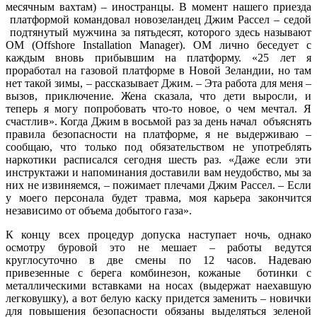
месячным вахтам) – иностранцы. В момент нашего приезда
платформой командовал новозеландец Джим Рассел – седой
подтянутый мужчина за пятьдесят, которого здесь называют
ОМ (Offshore Installation Manager). ОМ лично беседует с
каждым вновь прибывшим на платформу. «25 лет я
проработал на газовой платформе в Новой Зеландии, но там
нет такой зимы, – рассказывает Джим. – Эта работа для меня –
вызов, приключение. Жена сказала, что дети выросли, и
теперь я могу попробовать что-то новое, о чем мечтал. Я
счастлив». Когда Джим в восьмой раз за день начал объяснять
правила безопасности на платформе, я не выдерживаю –
сообщаю, что только под обязательством не употреблять
наркотики расписался сегодня шесть раз. «Даже если эти
инструктажи и напоминания доставили вам неудобство, мы за
них не извиняемся, – пожимает плечами Джим Рассел. – Если
у моего персонала будет травма, моя карьера закончится
независимо от объема добытого газа».
К концу всех процедур допуска наступает ночь, однако
осмотру буровой это не мешает – работы ведутся
круглосуточно в две смены по 12 часов. Надеваю
привезенные с берега комбинезон, кожаные ботинки с
металлическими вставками на носах (выдержат наехавшую
легковушку), а вот белую каску придется заменить – новички
для повышения безопасности обязаны выделяться зеленой