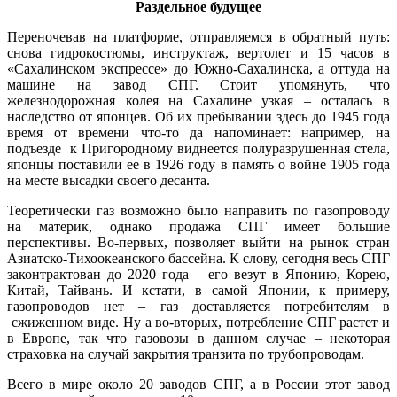
Раздельное будущее
Переночевав на платформе, отправляемся в обратный путь:
снова гидрокостюмы, инструктаж, вертолет и 15 часов в
«Сахалинском экспрессе» до Южно-Сахалинска, а оттуда на
машине на завод СПГ. Стоит упомянуть, что
железнодорожная колея на Сахалине узкая – осталась в
наследство от японцев. Об их пребывании здесь до 1945 года
время от времени что-то да напоминает: например, на
подъезде к Пригородному виднеется полуразрушенная стела,
японцы поставили ее в 1926 году в память о войне 1905 года
на месте высадки своего десанта.
Теоретически газ возможно было направить по газопроводу
на материк, однако продажа СПГ имеет большие
перспективы. Во-первых, позволяет выйти на рынок стран
Азиатско-Тихоокеанского бассейна. К слову, сегодня весь СПГ
законтрактован до 2020 года – его везут в Японию, Корею,
Китай, Тайвань. И кстати, в самой Японии, к примеру,
газопроводов нет – газ доставляется потребителям в
сжиженном виде. Ну а во-вторых, потребление СПГ растет и
в Европе, так что газовозы в данном случае – некоторая
страховка на случай закрытия транзита по трубопроводам.
Всего в мире около 20 заводов СПГ, а в России этот завод