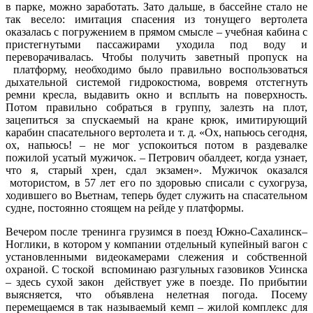
в парке, можно заработать. Зато дальше, в бассейне стало не
так весело: имитация спасения из тонущего вертолета
оказалась с погружением в прямом смысле – учебная кабина с
пристегнутыми пассажирами уходила под воду и
переворачивалась. Чтобы получить заветный пропуск на
платформу, необходимо было правильно воспользоваться
дыхательной системой гидрокостюма, вовремя отстегнуть
ремни кресла, выдавить окно и всплыть на поверхность.
Потом правильно собраться в группу, залезть на плот,
зацепиться за спускаемый на кране крюк, имитирующий
карабин спасательного вертолета и т. д. «Ох, напьюсь сегодня,
ох, напьюсь! – не мог успокоиться потом в раздевалке
пожилой усатый мужичок. – Петрович обалдеет, когда узнает,
что я, старый хрен, сдал экзамен». Мужичок оказался
мотористом, в 57 лет его по здоровью списали с сухогруза,
ходившего во Вьетнам, теперь будет служить на спасательном
судне, постоянно стоящем на рейде у платформы.
Вечером после тренинга грузимся в поезд Южно-Сахалинск–
Ноглики, в котором у компании отдельный купейный вагон с
установленными видеокамерами слежения и собственной
охраной. С тоской вспоминаю разгульных газовиков Усинска
– здесь сухой закон действует уже в поезде. По прибытии
выясняется, что объявлена нелетная погода. Посему
перемещаемся в так называемый кемп – жилой комплекс для