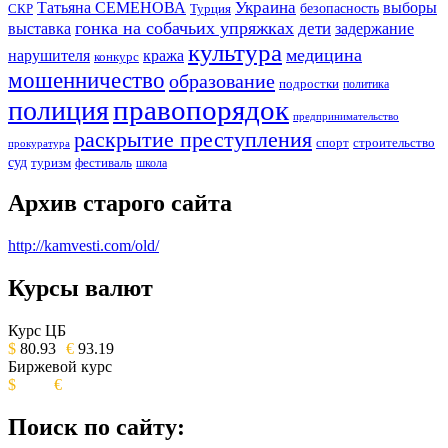
Украина
Татьяна СЕМЕНОВА
выборы
безопасность
СКР
Турция
гонка на собачьих упряжках
дети
выставка
задержание
культура
медицина
нарушителя
кража
конкурс
мошенничество
образование
подростки
политика
правопорядок
полиция
предпринимательство
раскрытие преступления
спорт
строительство
прокуратура
суд
туризм
фестиваль
школа
Архив старого сайта
http://kamvesti.com/old/
Курсы валют
ОБЩЕСТВЕННО-ПОЛИТИЧЕСКОЕ
ИЗДАНИЕ КАМЧАТСКОГО КРАЯ.
Курс ЦБ
$
80.93
€
93.19
Биржевой курс
$
€
Поиск по сайту: