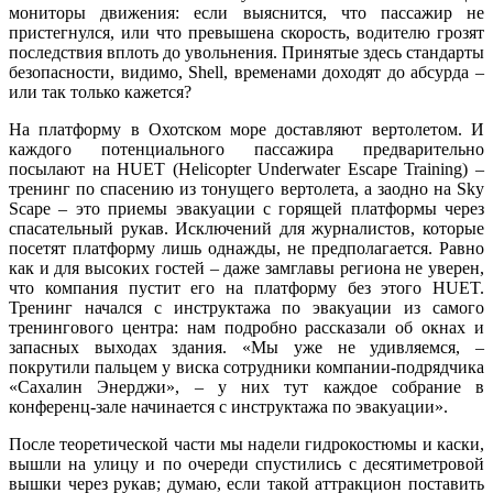
мониторы движения: если выяснится, что пассажир не
пристегнулся, или что превышена скорость, водителю грозят
последствия вплоть до увольнения. Принятые здесь стандарты
безопасности, видимо, Shell, временами доходят до абсурда –
или так только кажется?
На платформу в Охотском море доставляют вертолетом. И
каждого потенциального пассажира предварительно
посылают на HUET (Helicopter Underwater Escape Training) –
тренинг по спасению из тонущего вертолета, а заодно на Sky
Scape – это приемы эвакуации с горящей платформы через
спасательный рукав. Исключений для журналистов, которые
посетят платформу лишь однажды, не предполагается. Равно
как и для высоких гостей – даже замглавы региона не уверен,
что компания пустит его на платформу без этого HUET.
Тренинг начался с инструктажа по эвакуации из самого
тренингового центра: нам подробно рассказали об окнах и
запасных выходах здания. «Мы уже не удивляемся, –
покрутили пальцем у виска сотрудники компании-подрядчика
«Сахалин Энерджи», – у них тут каждое собрание в
конференц-зале начинается с инструктажа по эвакуации».
После теоретической части мы надели гидрокостюмы и каски,
вышли на улицу и по очереди спустились с десятиметровой
вышки через рукав; думаю, если такой аттракцион поставить