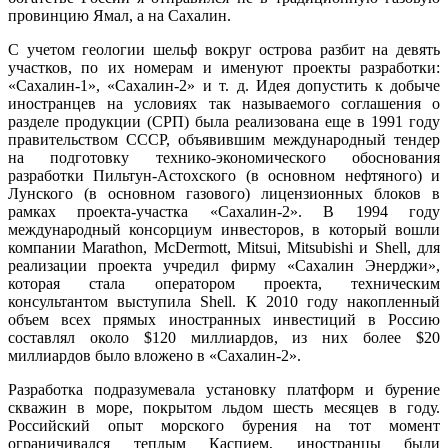
провинцию Ямал, а на Сахалин.
С учетом геологии шельф вокруг острова разбит на девять
участков, по их номерам и именуют проекты разработки:
«Сахалин-1», «Сахалин-2» и т. д. Идея допустить к добыче
иностранцев на условиях так называемого соглашения о
разделе продукции (СРП) была реализована еще в 1991 году
правительством СССР, объявившим международный тендер
на подготовку технико-экономического обоснования
разработки Пильтун-Астохского (в основном нефтяного) и
Лунского (в основном газового) лицензионных блоков в
рамках проекта-участка «Сахалин-2». В 1994 году
международный консорциум инвесторов, в который вошли
компании Marathon, McDermott, Mitsui, Mitsubishi и Shell, для
реализации проекта учредил фирму «Сахалин Энерджи»,
которая стала оператором проекта, техническим
консультантом выступила Shell. К 2010 году накопленный
объем всех прямых иностранных инвестиций в Россию
составлял около $120 миллиардов, из них более $20
миллиардов было вложено в «Сахалин-2».
Разработка подразумевала установку платформ и бурение
скважин в море, покрытом льдом шесть месяцев в году.
Российский опыт морского бурения на тот момент
ограничивался теплым Каспием, иностранцы были