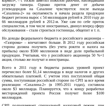
кормил», – с тоской заметил пожилой рабочий, наблюдавший
загрузку танкера. Однако приток денег от добычи
углеводородов на Сахалине чувствуется: после выхода
«Сахалина-2» на окупаемость и начала раздела продукции
бюджет региона вырос с 54 миллиардов рублей в 2010 году до
66 миллиардов рублей в 2012-м. Уже сам по себе приток
специалистов, в том числе иностранных, двинул вперед сферу
обслуживания – стали строиться гостиницы, общепит и т. п.
Но доходы федерального бюджета и российского акционера –
«Газпрома» – впечатляют больше. В 2012 году российская
сторона должна получить (без учета роялти и налога на
прибыль) около $500 миллионов в виде доли прибыльной
продукции. Учитывая, что у российского акционера 50 %+1
акция, столько же получат и иностранцы.
Всего в 2011 году в бюджеты разных уровней проект
перечислил более $1,14 миллиарда в виде налогов и других
обязательных платежей. С учетом этих поступлений общая
сумма, поступившая российской стороне по СРП за все время
реализации «Сахалина-2» (в 1995-2011 годах), составила
около $3 миллиарда. Планируется, что к концу разработки
месторождений проекта Россия получит более $100
миллиардов.
СРП подразумевает специальный налоговый режим, при