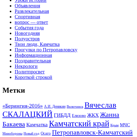
Уроки истории
Объявления
Развлекательная
Спортивная
вопрос — ответ
События года
Новогодняя
Полуостров
Твои люди, Камчатка
Прогулки по Петропавловску
Информационная
Поздравительная
Некрологи
Политпросвет
Короткой строкой
Метки
Вячеслав
«Берингия-2016»
А.И. Деникин
Вилючинск
СКАЛАЦКИЙ
Жанна
ГИБДД
ЖКХ
Елизово
Камчатский край
Бакаева
Камчатка
МЧС
Крым
Петропавловск-Камчатский
Осаго
Минобороны
Новый год