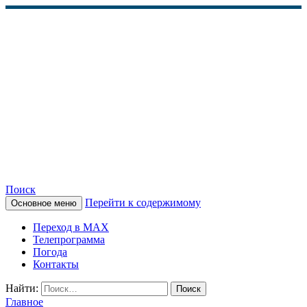
Поиск
Перейти к содержимому
Основное меню
КАМЧАТСКОЕ
Переход в MAX
ИНФОРМАЦИОННОЕ
Телепрограмма
Погода
АГЕНТСТВО (КИА
Контакты
«ВЕСТИ»)
Найти:
Главное