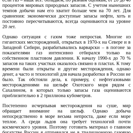
процентов мировых природных запасов. С учетом нынешних
темпов добычи нам его хватит больше чем на 70 лет. Для
сравнения: экономически доступные запасы нефти, хоть и
постоянно пересчитываются, всегда оцениваются на уровне
20 лет.
Однако ситуация с газом тоже непростая. Многие из
гигантских месторождений, открытых в 1970-х на Севере и в
Западной Сибири, разрабатывались варварски – в погоне за
показателями газ интенсивно отбирался только на
собственном пластовом давлении. К началу 1990-х до 70 %
запасов на таких участках оказалось связано в пластах. К тому
времени были открыты и другие месторождения, однако
денег, а часто и технологий для начала разработки в России не
было. Так обстояли дела, к примеру, с нефтегазовыми
месторождениями на шельфе Охотского моря рядом с
Сахалином, в которых только запасы газа оцениваются
приблизительно в 2 триллиона кубометров.
Постепенно исчерпывая месторождения на суше, мир
обращает внимание на шельф. Однако добыча
непосредственно в море весьма непроста, даже если море
теплое. А среди льдов она требует технологий почти
космического уровня. Поэтому готовить материал о главном
богатстве России я отправился не в традиционную газовую