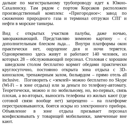
дальше по магистральному трубопроводу идет к Южно-
Сахалинску. Там рядом с портом Корсаков расположен
производственный комплекс «Пригородное»: завод по
сжижению природного газа и терминал отгрузки СПГ и
нефти в морские танкеры.
Вид с открытых участков палубы, даже ночью,
завораживающий. Представляю зимнюю картину – с
дополнительным блеском льда… Внутри платформы окон
практически нет, ощущение дня и ночи теряется.
Одновременно здесь живут и работают 140 человек, из
которых 28 – обслуживающий персонал. Столовая с хорошим
шведским столом бесплатно кормит обедами практически
круглосуточно, постоянно открыта зона отдыха с 3D-
кинозалом, тренажерным залом, бильярдом – прямо отель all
inclusive. Поговорить с «землей» можно бесплатно по Skype
(Wi-Fi – в зоне отдыха) или за деньги по телефону-автомату.
Теоретически, можно и по мобильному, но, во-первых, связь
плохая, а во-вторых, выносить телефоны из жилых кают (где
сотовой связи вообще нет) запрещено – на платформе
перестраховываются, боятся искры из электронного прибора.
Объявление в зоне отдыха призывает персонал
конфисковывать у товарищей мобильники, замеченные вне
кают.