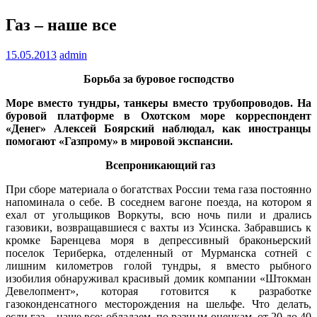
Газ – наше все
15.05.2013
admin
Борьба за буровое господство
Море вместо тундры, танкеры вместо трубопроводов. На
буровой платформе в Охотском море корреспондент
«Денег» Алексей Боярский наблюдал, как иностранцы
помогают «Газпрому» в мировой экспансии.
Всепроникающий газ
При сборе материала о богатствах России тема газа постоянно
напоминала о себе. В соседнем вагоне поезда, на котором я
ехал от угольщиков Воркуты, всю ночь пили и дрались
газовики, возвращавшиеся с вахты из Усинска. Забравшись к
кромке Баренцева моря в депрессивный браконьерский
поселок Териберка, отделенный от Мурманска сотней с
лишним километров голой тундры, я вместо рыбного
изобилия обнаруживал красивый домик компании «Штокман
Девелопмент», которая готовится к разработке
газоконденсатного месторождения на шельфе. Что делать,
если газ – наше все: обладаем, по разным оценкам, от 20 до 40