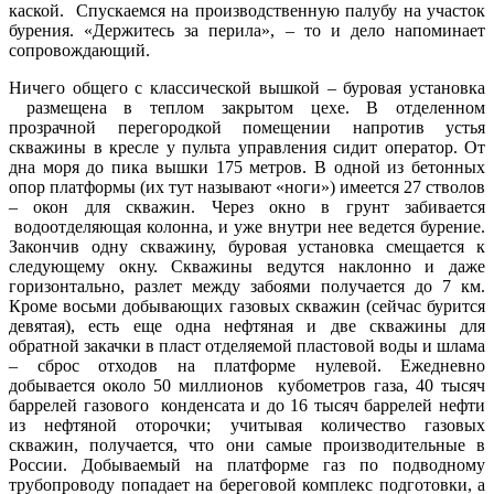
каской. Спускаемся на производственную палубу на участок
бурения. «Держитесь за перила», – то и дело напоминает
сопровождающий.
Ничего общего с классической вышкой – буровая установка
размещена в теплом закрытом цехе. В отделенном
прозрачной перегородкой помещении напротив устья
скважины в кресле у пульта управления сидит оператор. От
дна моря до пика вышки 175 метров. В одной из бетонных
опор платформы (их тут называют «ноги») имеется 27 стволов
– окон для скважин. Через окно в грунт забивается
водоотделяющая колонна, и уже внутри нее ведется бурение.
Закончив одну скважину, буровая установка смещается к
следующему окну. Скважины ведутся наклонно и даже
горизонтально, разлет между забоями получается до 7 км.
Кроме восьми добывающих газовых скважин (сейчас бурится
девятая), есть еще одна нефтяная и две скважины для
обратной закачки в пласт отделяемой пластовой воды и шлама
– сброс отходов на платформе нулевой. Ежедневно
добывается около 50 миллионов кубометров газа, 40 тысяч
баррелей газового конденсата и до 16 тысяч баррелей нефти
из нефтяной оторочки; учитывая количество газовых
скважин, получается, что они самые производительные в
России. Добываемый на платформе газ по подводному
трубопроводу попадает на береговой комплекс подготовки, а