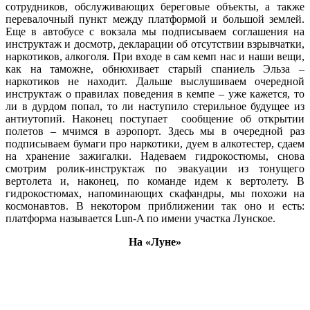
сотрудников, обслуживающих береговые объекты, а также
перевалочный пункт между платформой и большой землей.
Еще в автобусе с вокзала мы подписываем соглашения на
инструктаж и досмотр, декларации об отсутствии взрывчатки,
наркотиков, алкоголя. При входе в сам кемп нас и наши вещи,
как на таможне, обнюхивает старый спаниель Эльза –
наркотиков не находит. Дальше выслушиваем очередной
инструктаж о правилах поведения в кемпе – уже кажется, то
ли в дурдом попал, то ли наступило стерильное будущее из
антиутопий. Наконец поступает сообщение об открытии
полетов – мчимся в аэропорт. Здесь мы в очередной раз
подписываем бумаги про наркотики, дуем в алкотестер, сдаем
на хранение зажигалки. Надеваем гидрокостюмы, снова
смотрим ролик-инструктаж по эвакуации из тонущего
вертолета и, наконец, по команде идем к вертолету. В
гидрокостюмах, напоминающих скафандры, мы похожи на
космонавтов. В некотором приближении так оно и есть:
платформа называется Lun-A по имени участка Лунское.
На «Луне»