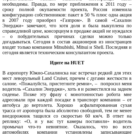
необходимы. Правда, по мере приближения к 2011 году –
сроку полной окупаемости проекта, Россия изменила
конфигурацию собственников: пакет в 50 % плюс одна акция
в 2007 году приобрел «Газпром». В самой «Сахалин
Энерджи» замечают, что хотя доля и была выкуплена по
справедливой цене, консорциум в продаже акций не нуждался
– о побудительных причинах сделки можно только
догадываться. Сегодня в состав акционеров из иностранцев
входят только компании Mitsubishi, Mitsui и Shell. Последняя и
сегодня является техническим консультантом проекта.
Идите на HUET
В аэропорту Южно-Сахалинска нас встречал редкий для этих
мест леворульный Land Cruiser, причем с дугами жесткости в
салоне. «Пожалуйста, пристегните ремни», – попросил меня
водитель «Сахалин Энерджи», хоть я и разместился на заднем
сиденье. Позже эту фразу с монотонностью робота мне
адресовали при каждой посадке в транспорт компании – от
автобуса до вертолета. Хорошо асфальтированная сухая
трасса от аэропорта была абсолютно свободной, тем не менее
внедорожник тащился со скоростью 60 км/ч. В ответ на
реплику: «О, и у вас тут камеры поставили» водитель
промычал что-то невнятное. Оказалось, что во всех
автомобилях компании установлены записывающие