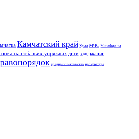
Камчатский край
мчатка
МЧС
Крым
Минобороны
гонка на собачьих упряжках
дети
задержание
равопорядок
предпринимательство
прокуратура