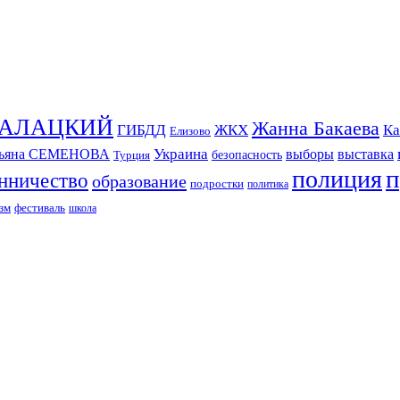
СКАЛАЦКИЙ
Жанна Бакаева
ГИБДД
ЖКХ
Ка
Елизово
Украина
тьяна СЕМЕНОВА
выборы
выставка
безопасность
Турция
п
полиция
нничество
образование
подростки
политика
зм
фестиваль
школа
ИЗДАНИЕ КАМЧАТСКОГО КРАЯ.