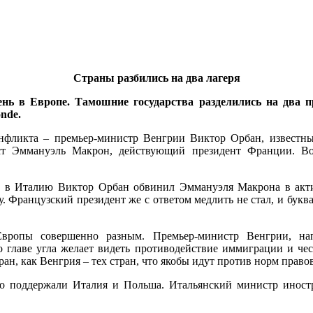
Страны разбились на два лагеря
нь в Европе. Тамошние государства разделились на два п
nde.
онфликта – премьер-министр Венгрии Виктор Орбан, известны
ст Эммануэль Макрон, действующий президент Франции. Во
ита в Италию Виктор Орбан обвинил Эммануэля Макрона в акт
. Французский президент же с ответом медлить не стал, и буква
ропы совершенно разным. Премьер-министр Венгрии, нап
 главе угла желает видеть противодействие иммиграции и че
ан, как Венгрия – тех стран, что якобы идут против норм правов
 поддержали Италия и Польша. Итальянский министр иност