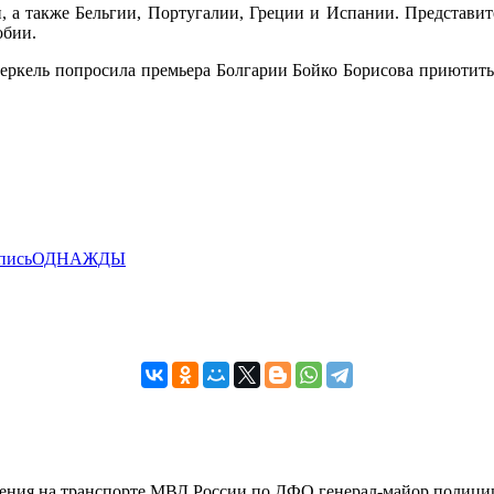
а также Бельгии, Португалии, Греции и Испании. Представите
обии.
ркель попросила премьера Болгарии Бойко Борисова приютить у
пись
ОДНАЖДЫ
вления на транспорте МВД России по ДФО генерал-майор полиции