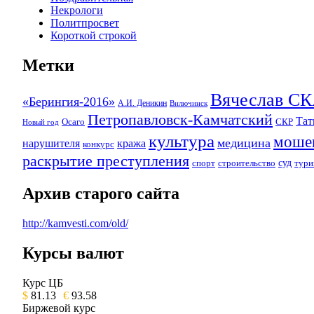
Некрологи
Политпросвет
Короткой строкой
Метки
Вячеслав 
«Берингия-2016»
А.И. Деникин
Вилючинск
Петропавловск-Камчатский
Та
Осаго
СКР
Новый год
культура
моше
медицина
нарушителя
кража
конкурс
раскрытие преступления
суд
спорт
строительство
тури
Архив старого сайта
http://kamvesti.com/old/
Курсы валют
ОБЩЕСТВЕННО-ПОЛИТИЧЕСКОЕ 
Курс ЦБ
$
81.13
€
93.58
Биржевой курс