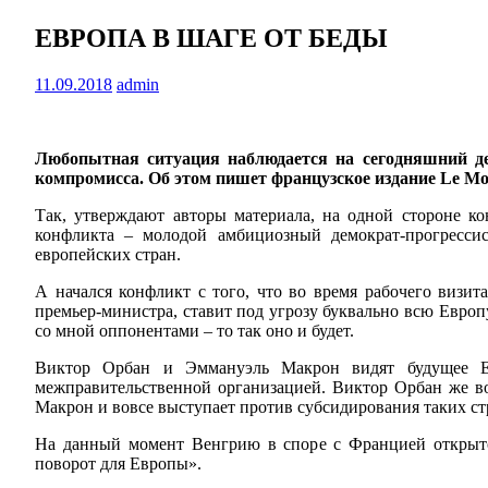
ЕВРОПА В ШАГЕ ОТ БЕДЫ
11.09.2018
admin
Любопытная ситуация наблюдается на сегодняшний де
компромисса. Об этом пишет французское издание Le Mo
Так, утверждают авторы материала, на одной стороне к
конфликта – молодой амбициозный демократ-прогресси
европейских стран.
А начался конфликт с того, что во время рабочего виз
премьер-министра, ставит под угрозу буквально всю Европу
со мной оппонентами – то так оно и будет.
Виктор Орбан и Эммануэль Макрон видят будущее Ев
межправительственной организацией. Виктор Орбан же во
Макрон и вовсе выступает против субсидирования таких стр
На данный момент Венгрию в споре с Францией открыто
поворот для Европы».