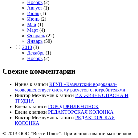
Ноябрь
(2)
Август
(1)
Июль
(1)
Июнь
(2)
Май
(1)
Март
(4)
Февраль
(22)
Январь
(58)
2010
(3)
Декабрь
(1)
Ноябрь
(2)
Свежие комментарии
Ирина
к записи
КГУП «Камчатский водоканал»
усовершенствует систему расчетов с потребителями
Виктор Межлумян
к записи
ИХ ЖИЗНЬ ОПАСНА И
ТРУДНА
Елена
к записи
ГОРОД ЖИЛЮЧИНСК
Елена
к записи
РЕДАКТОРСКАЯ КОЛОНКА
Виктор Межлумян
к записи
РЕДАКТОРСКАЯ
КОЛОНКА
© 2013 ООО "Вести Плюс". При использовании материалов