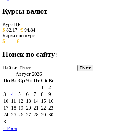
Курсы валют
ОБЩЕСТВЕННО-ПОЛИТИЧЕСКОЕ
ИЗДАНИЕ КАМЧАТСКОГО КРАЯ.
Курс ЦБ
$
82.17
€
94.84
Биржевой курс
$
€
Поиск по сайту:
Найти:
Август 2026
Пн
Вт
Ср
Чт
Пт
Сб
Вс
1
2
3
4
5
6
7
8
9
10
11
12
13
14
15
16
17
18
19
20
21
22
23
24
25
26
27
28
29
30
31
« Июл