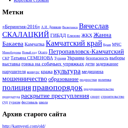
Короткой строкой
Метки
Вячеслав
«Берингия-2016»
А.И. Деникин
Вилючинск
СКАЛАЦКИЙ
Жанна
ГИБДД
ЖКХ
Елизово
Камчатский край
Бакаева
Камчатка
МЧС
Крым
Петропавловск-Камчатский
Осаго
Минобороны
Новый год
Украина
Татьяна СЕМЕНОВА
выборы
безопасность
СКР
Турция
гонка на собачьих упряжках
дети
выставка
задержание
культура
медицина
нарушителя
кража
конкурс
мошенничество
образование
подростки
политика
правопорядок
полиция
предпринимательство
раскрытие преступления
спорт
строительство
прокуратура
суд
туризм
фестиваль
школа
Архив старого сайта
http://kamvesti.com/old/