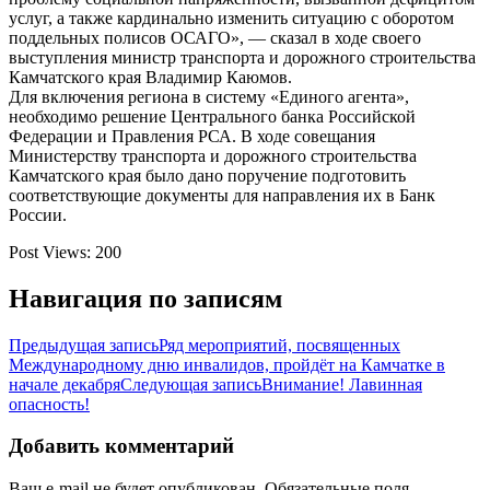
услуг, а также кардинально изменить ситуацию с оборотом
поддельных полисов ОСАГО», — сказал в ходе своего
выступления министр транспорта и дорожного строительства
Камчатского края Владимир Каюмов.
Для включения региона в систему «Единого агента»,
необходимо решение Центрального банка Российской
Федерации и Правления РСА. В ходе совещания
Министерству транспорта и дорожного строительства
Камчатского края было дано поручение подготовить
соответствующие документы для направления их в Банк
России.
Post Views:
200
Навигация по записям
Предыдущая запись
Ряд мероприятий, посвященных
Международному дню инвалидов, пройдёт на Камчатке в
начале декабря
Следующая запись
Внимание! Лавинная
опасность!
Добавить комментарий
Ваш e-mail не будет опубликован.
Обязательные поля