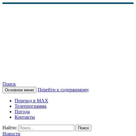
Поиск
Перейти к содержимому
Основное меню
КАМЧАТСКОЕ
Переход в MAX
ИНФОРМАЦИОННОЕ
Телепрограмма
Погода
АГЕНТСТВО (КИА
Контакты
«ВЕСТИ»)
Найти:
Новости