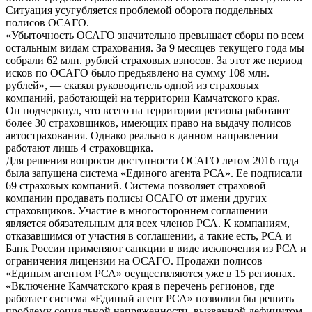
Ситуация усугубляется проблемой оборота поддельных
полисов ОСАГО.
«Убыточность ОСАГО значительно превышает сборы по всем
остальным видам страхования. За 9 месяцев текущего года мы
собрали 62 млн. рублей страховых взносов. За этот же период
исков по ОСАГО было предъявлено на сумму 108 млн.
рублей», — сказал руководитель одной из страховых
компаний, работающей на территории Камчатского края.
Он подчеркнул, что всего на территории региона работают
более 30 страховщиков, имеющих право на выдачу полисов
автострахования. Однако реально в данном направлении
работают лишь 4 страховщика.
Для решения вопросов доступности ОСАГО летом 2016 года
была запущена система «Единого агента РСА». Ее подписали
69 страховых компаний. Система позволяет страховой
компании продавать полисы ОСАГО от имени других
страховщиков. Участие в многостороннем соглашении
является обязательным для всех членов РСА. К компаниям,
отказавшимся от участия в соглашении, а такие есть, РСА и
Банк России применяют санкции в виде исключения из РСА и
ограничения лицензии на ОСАГО. Продажи полисов
«Единым агентом РСА» осуществляются уже в 15 регионах.
«Включение Камчатского края в перечень регионов, где
работает система «Единый агент РСА» позволил бы решить
проблему социальной напряженности, вызванной дефицитом