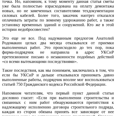
точка. Но, напомним, к тому моменту данная статья сметы
уже была полностью израсходована на оплату демонтажа
новых, но не замеченных составителями техдокументации
силовых кабелей. Более того, заказчик наотрез отказался
оплачивать затраты по зимнему удорожанию работ, а также
установку временных зданий и сооружений. Кто же в этой
истории недобросовестен?
Это еще не все. Под надуманным предлогом Анатолий
Родомакин целых два месяца отказывался от приемки
выполненных работ. Это происходило до тех пор, пока
фирма-подрядчик не направила в адрес УКСиР
претензионное письмо о незаконности подобных действий
«со всеми вытекающими последствиями».
Такие последствия, как мы понимаем, заключались в том, что
если бы УКСиР и дальше отказывался принимать давно
выполненные работы, подрядчик вполне мог воспользоваться
статьей 750 Гражданского кодекса Российской Федерации.
Напомним читателям, что первый пункт данной статьи
дословно гласит: «Если при выполнении строительства и
связанных с ним работ обнаруживаются препятствия к
надлежащему исполнению договора строительного подряда,
каждая из сторон обязана принять все зависящие от нее