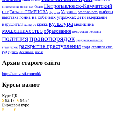
Петропавловск-Камчатский
Осаго
Минобороны
Новый год
Украина
Татьяна СЕМЕНОВА
выборы
безопасность
СКР
Турция
гонка на собачьих упряжках
дети
выставка
задержание
культура
медицина
нарушителя
кража
конкурс
мошенничество
образование
подростки
политика
правопорядок
полиция
предпринимательство
раскрытие преступления
спорт
строительство
прокуратура
суд
туризм
фестиваль
школа
Архив старого сайта
http://kamvesti.com/old/
Курсы валют
ОБЩЕСТВЕННО-ПОЛИТИЧЕСКОЕ
ИЗДАНИЕ КАМЧАТСКОГО КРАЯ.
Курс ЦБ
$
82.17
€
94.84
Биржевой курс
$
€