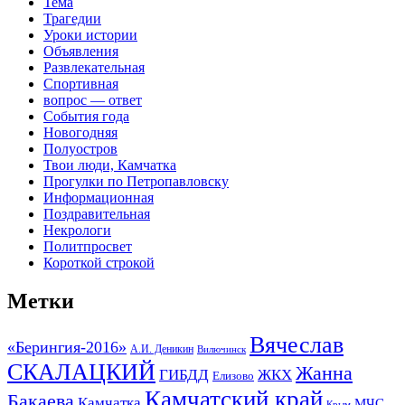
Тема
Трагедии
Уроки истории
Объявления
Развлекательная
Спортивная
вопрос — ответ
События года
Новогодняя
Полуостров
Твои люди, Камчатка
Прогулки по Петропавловску
Информационная
Поздравительная
Некрологи
Политпросвет
Короткой строкой
Метки
Вячеслав
«Берингия-2016»
А.И. Деникин
Вилючинск
СКАЛАЦКИЙ
Жанна
ГИБДД
ЖКХ
Елизово
Камчатский край
Бакаева
Камчатка
МЧС
Крым