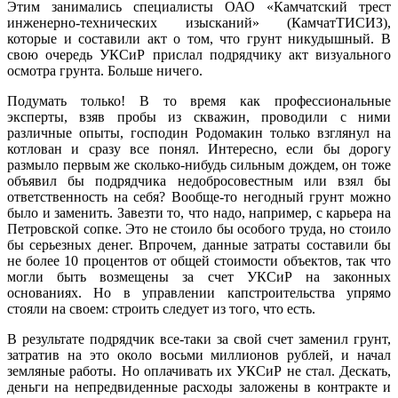
Этим занимались специалисты ОАО «Камчатский трест
инженерно-технических изысканий» (КамчатТИСИЗ),
которые и составили акт о том, что грунт никудышный. В
свою очередь УКСиР прислал подрядчику акт визуального
осмотра грунта. Больше ничего.
Подумать только! В то время как профессиональные
эксперты, взяв пробы из скважин, проводили с ними
различные опыты, господин Родомакин только взглянул на
котлован и сразу все понял. Интересно, если бы дорогу
размыло первым же сколько-нибудь сильным дождем, он тоже
объявил бы подрядчика недобросовестным или взял бы
ответственность на себя? Вообще-то негодный грунт можно
было и заменить. Завезти то, что надо, например, с карьера на
Петровской сопке. Это не стоило бы особого труда, но стоило
бы серьезных денег. Впрочем, данные затраты составили бы
не более 10 процентов от общей стоимости объектов, так что
могли быть возмещены за счет УКСиР на законных
основаниях. Но в управлении капстроительства упрямо
стояли на своем: строить следует из того, что есть.
В результате подрядчик все-таки за свой счет заменил грунт,
затратив на это около восьми миллионов рублей, и начал
земляные работы. Но оплачивать их УКСиР не стал. Дескать,
деньги на непредвиденные расходы заложены в контракте и