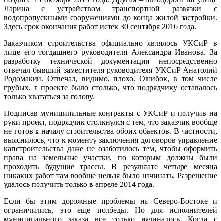
Ларина с устройством транспортной развязки с
водопропускными сооружениями до конца жилой застройки.
Здесь срок окончания работ истек 30 сентября 2016 года.
Заказчиком строительства официально являлось УКСиР в
лице его тогдашнего руководителя Александра Иванова. За
разработку технической документации непосредственно
отвечал бывший заместителя руководителя УКСиР Анатолий
Родомакин. Отвечал, видимо, плохо. Ошибок, в том числе
грубых, в проекте было столько, что подрядчику оставалось
только хвататься за голову.
Подписав муниципальные контракты с УКСиР и получив на
руки проект, подрядчик столкнулся с тем, что заказчик вообще
не готов к началу строительства обоих объектов. В частности,
выяснилось, что к моменту заключения договоров управление
капстроительства даже не озаботилось тем, чтобы оформить
права на земельные участки, по которым должны были
проходить будущие трассы. В результате четыре месяца
никаких работ там вообще нельзя было начинать. Разрешение
удалось получить только в апреле 2014 года.
Если бы этим дорожные проблемы на Северо-Востоке и
ограничились, это еще полбеды. Но для исполнителей
муниципального заказа все только начиналось. Когда с