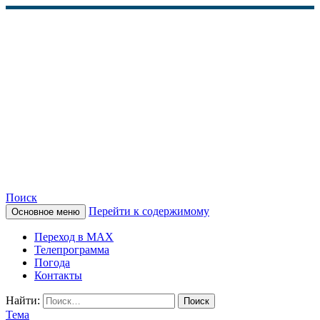
Поиск
Перейти к содержимому
Основное меню
КАМЧАТСКОЕ
Переход в MAX
ИНФОРМАЦИОННОЕ
Телепрограмма
Погода
АГЕНТСТВО (КИА
Контакты
«ВЕСТИ»)
Найти:
Тема