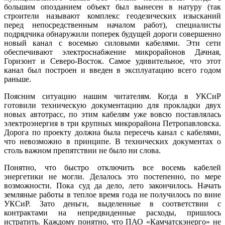
большим опозданием объект был вынесен в натуру (так
строители называют комплекс геодезических изысканий
перед непосредственным началом работ), специалисты
подрядчика обнаружили поперек будущей дороги совершенно
новый канал с восемью силовыми кабелями. Эти сети
обеспечивают электроснабжение микрорайонов Дачная,
Горизонт и Северо-Восток. Самое удивительное, что этот
канал был построен и введен в эксплуатацию всего годом
раньше.
Поясним ситуацию нашим читателям. Когда в УКСиР
готовили техническую документацию для прокладки двух
новых автотрасс, по этим кабелям уже вовсю поставлялась
электроэнергия в три крупных микрорайона Петропавловска.
Дорога по проекту должна была пересечь канал с кабелями,
что невозможно в принципе. В технических документах о
столь важном препятствии не было ни слова.
Понятно, что быстро отключить все восемь кабелей
энергетики не могли. Делалось это постепенно, по мере
возможности. Пока суд да дело, лето закончилось. Начать
земляные работы в теплое время года не получилось по вине
УКСиР. Зато деньги, выделенные в соответствии с
контрактами на непредвиденные расходы, пришлось
истратить. Каждому понятно, что ПАО «Камчатскэнерго» не