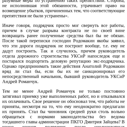
разумные меры по устранению таких препятствий. Сторона,
не исполнившая этой обязанности, утрачивает право на
возмещение убытков, причиненных тем, что соответствующие
препятствия не были устранены».
Иначе говоря, подрядчик просто мог свернуть все работы,
причем в случае разрыва контракта не по своей вине
возвращать ранее полученные средства был бы не обязан.
После такой переписки господин Родомакин якобы заявил,
что эти дороги подрядчик не построит вообще, т.е. ему не
дадут построить. Так и случилось, причем руководитель
отдела дорожного строительства УКСиР напоследок еще и
постарался подпортить деловую репутацию экс-подрядчика.
Однако предпринимать такие действия Анатолий Родомакин
вряд ли стал бы, если бы их не санкционировал его
непосредственный начальник, бывший руководитель УКСиР
Андрей Романчук.
Тем не менее Андрей Романчук не только постоянно
затягивал приемку уже выполненных работ, но и отказывался
их оплачивать. Свое решение он обосновал тем, что работы не
приняты, несмотря на то, что ему неоднократно предлагали
их принять. Стал бы чиновник средней руки столь вольно
обращаться с нормами законодательства без ведома
тогдашнего главы администрации ПКГО Дмитрия Зайцева? В
конце концов подрядчик после неоднократных