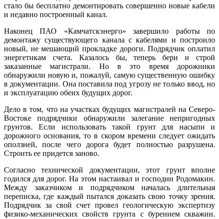
стало бы бесплатно демонтировать совершенно новые кабели
и недавно построенный канал.
Наконец ПАО «Камчатскэнерго» завершило работы по
демонтажу существующего канала с кабелями и построило
новый, не мешающий прокладке дороги. Подрядчик оплатил
энергетикам счета. Казалось бы, теперь бери и строй
заказанные магистрали. Но в это время дорожники
обнаружили новую и, пожалуй, самую существенную ошибку
в документации. Она поставила под угрозу не только ввод, но
и эксплуатацию обеих будущих дорог.
Дело в том, что на участках будущих магистралей на Северо-
Востоке подрядчики обнаружили залегание непригодных
грунтов. Если использовать такой грунт для насыпи и
дорожного основания, то в скором времени следует ожидать
оползней, после чего дорога будет полностью разрушена.
Строить ее придется заново.
Согласно технической документации, этот грунт вполне
годился для дорог. На этом настаивал и господин Родомакин.
Между заказчиком и подрядчиком началась длительная
переписка, где каждый пытался доказать свою точку зрения.
Подрядчик за свой счет провел геологическую экспертизу
физико-механических свойств грунта с бурением скважин.