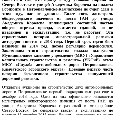
Северо-Востоке и улицей Академика Королева на нижнем
Горизонте в Петропавловске-Камчатском не будет сдан в
этом году, нас не удивила. Более того, магистраль
общегородского значения от поста ГАИ до улицы
Академика Королева, являющаяся составной частью
общего отрезка проезда, считается сданной, но не
введенной в эксплуатацию, т.е. не работает. Эта
строительная история многострадальной развязки
автодорог тянется с 2013 года. Первый срок сдачи был
назначен на 2014 год, потом регулярно переносился.
Заказчиком этого строительства сначала выступало
Муниципальное казенное учреждение (МКУ) «Управление
капитального строительства и ремонта» (УКСиР), затем
МКУ «Служба автомобильных дорог Петропавловск-
Камчатского городского округа». Поведаю первую часть
истории бесконечного строительства нашумевшей
дорожной развязки.
Открытые аукционы на строительство двух автомобильных
дорог в Петропавловске первый подрядчик выиграл еще в
декабре 2013 года. Одна из них официально называется
магистралью общегородского значения от поста ГАИ до
улицы Академика Королева с развязкой в микрорайоне
Северо-Восток. Ее следовало ввести в эксплуатацию не
позднее 15 октября 2015 года. Другая – автодорога на улице