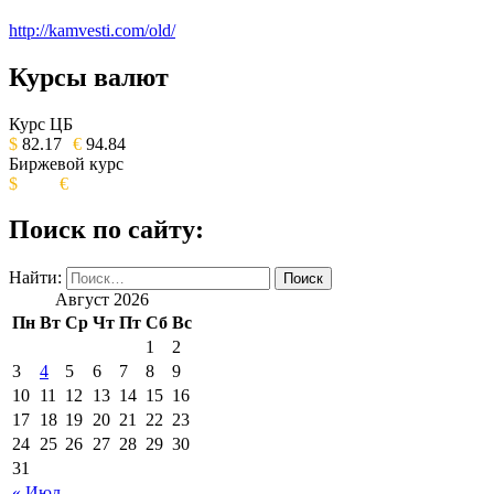
http://kamvesti.com/old/
Курсы валют
ОБЩЕСТВЕННО-ПОЛИТИЧЕСКОЕ
ИЗДАНИЕ КАМЧАТСКОГО КРАЯ.
Курс ЦБ
$
82.17
€
94.84
Биржевой курс
$
€
Поиск по сайту:
Найти:
Август 2026
Пн
Вт
Ср
Чт
Пт
Сб
Вс
1
2
3
4
5
6
7
8
9
10
11
12
13
14
15
16
17
18
19
20
21
22
23
24
25
26
27
28
29
30
31
« Июл