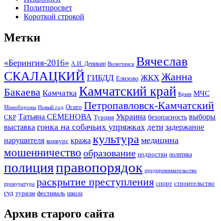
Политпросвет
Короткой строкой
Метки
Вячеслав
«Берингия-2016»
А.И. Деникин
Вилючинск
СКАЛАЦКИЙ
Жанна
ГИБДД
ЖКХ
Елизово
Камчатский край
Бакаева
Камчатка
МЧС
Крым
Петропавловск-Камчатский
Осаго
Минобороны
Новый год
Украина
Татьяна СЕМЕНОВА
выборы
безопасность
СКР
Турция
гонка на собачьих упряжках
дети
выставка
задержание
культура
медицина
нарушителя
кража
конкурс
мошенничество
образование
подростки
политика
правопорядок
полиция
предпринимательство
раскрытие преступления
спорт
строительство
прокуратура
суд
туризм
фестиваль
школа
Архив старого сайта