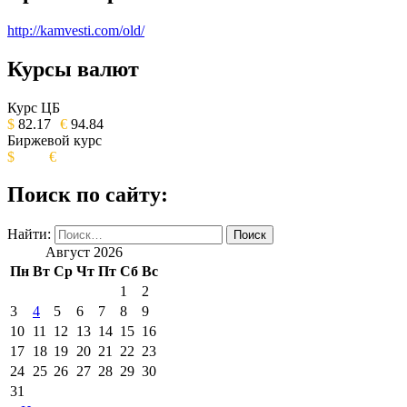
http://kamvesti.com/old/
Курсы валют
ОБЩЕСТВЕННО-ПОЛИТИЧЕСКОЕ
ИЗДАНИЕ КАМЧАТСКОГО КРАЯ.
Курс ЦБ
$
82.17
€
94.84
Биржевой курс
$
€
Поиск по сайту:
Найти:
Август 2026
Пн
Вт
Ср
Чт
Пт
Сб
Вс
1
2
3
4
5
6
7
8
9
10
11
12
13
14
15
16
17
18
19
20
21
22
23
24
25
26
27
28
29
30
31