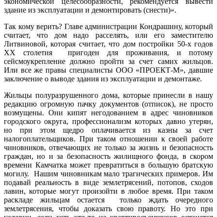
экономической целесообразности, рекомендуется вывести
здание из эксплуатации и демонтировать (снести)».
Так кому верить? Главе администрации Кондрашину, который
считает, что дом надо расселять, или его заместителю
Литвиновой, которая считает, что дом постройки 50-х годов
ХХ столетия пригоден для проживания, и потому
сейсмоукрепление должно пройти за счет самих жильцов.
Или все же правы специалисты ООО «ПРОЕКТ-М», давшие
заключение о выводе здания из эксплуатации и демонтаже.
Жильцы полуразрушенного дома, которые принесли в нашу
редакцию огромную пачку документов (отписок), не просто
возмущены. Они кипят негодованием в адрес чиновников
городского округа, профессионализм которых давно утерян,
но при этом щедро оплачивается из казны за счет
налогоплательщиков. При таком отношении к своей работе
чиновников, отвечающих не только за жизнь и безопасность
граждан, но и за безопасность жилищного фонда, в скором
времени Камчатка может превратиться в большую братскую
могилу. Нашим чиновникам мало трагических примеров. Им
подавай реальность в виде землетрясений, потопов, сходов
лавин, которые могут произойти в любое время. При таком
раскладе жильцам остается только ждать очередного
землетрясения, чтобы доказать свою правоту. Но это при