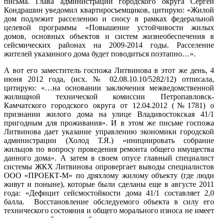
письма. Глава администрации городского округа Сергей
Кондрашин уведомил квартиросъемщиков, цитирую: «Жилой
дом подлежит расселению и сносу в рамках федеральной
целевой программы «Повышение устойчивости жилых
домов, основных объектов и систем жизнеобеспечения в
сейсмических районах на 2009-2014 годы. Расселение
жителей указанного дома будет поводиться поэтапно…».
А вот его заместитель госпожа Литвинова в этот же день, 4
июня 2012 года, (исх. № 02.08.10.10/5282/12) отписала,
цитирую: «…на основании заключения межведомственной
жилищной технической комиссии Петропавловск-
Камчатского городского округа от 12.04.2012 (№1781) о
признании жилого дома на улице Владивостокская 41/1
пригодным для проживания». И в этом же письме госпожа
Литвинова дает указание управлению экономики городской
администрации (Холод Т.Я.) «инициировать собрание
жильцов по вопросу проведения ремонта общего имущества
данного дома». А затем в своем опусе главный специалист
системы ЖКХ Литвинова опровергает выводы специалистов
ООО «ПРОЕКТ-М» по дряхлому жилому объекту (где люди
живут и поныне), которые были сделаны еще в августе 2011
года: «Дефицит сейсмостойкости дома 41/1 составляет 2,0
балла. Восстановление обследуемого объекта в силу его
технического состояния и общего морального износа не имеет