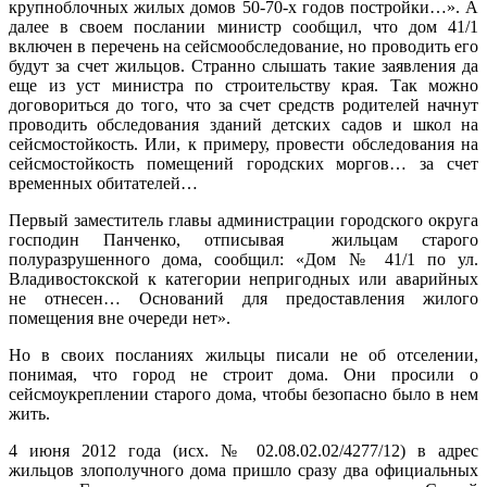
крупноблочных жилых домов 50-70-х годов постройки…». А
далее в своем послании министр сообщил, что дом 41/1
включен в перечень на сейсмообследование, но проводить его
будут за счет жильцов. Странно слышать такие заявления да
еще из уст министра по строительству края. Так можно
договориться до того, что за счет средств родителей начнут
проводить обследования зданий детских садов и школ на
сейсмостойкость. Или, к примеру, провести обследования на
сейсмостойкость помещений городских моргов… за счет
временных обитателей…
Первый заместитель главы администрации городского округа
господин Панченко, отписывая жильцам старого
полуразрушенного дома, сообщил: «Дом № 41/1 по ул.
Владивостокской к категории непригодных или аварийных
не отнесен… Оснований для предоставления жилого
помещения вне очереди нет».
Но в своих посланиях жильцы писали не об отселении,
понимая, что город не строит дома. Они просили о
сейсмоукреплении старого дома, чтобы безопасно было в нем
жить.
4 июня 2012 года (исх. № 02.08.02.02/4277/12) в адрес
жильцов злополучного дома пришло сразу два официальных