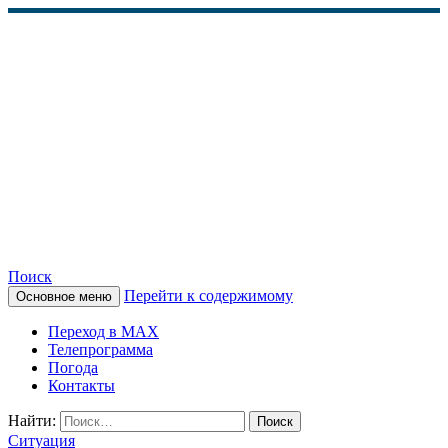
Поиск
Перейти к содержимому
Основное меню
КАМЧАТСКОЕ
Переход в MAX
ИНФОРМАЦИОННОЕ
Телепрограмма
Погода
АГЕНТСТВО (КИА
Контакты
«ВЕСТИ»)
Найти:
Ситуация