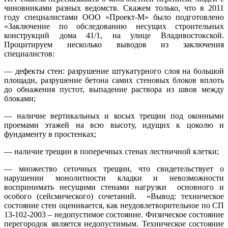
чиновниками разных ведомств. Скажем только, что в 2011
году специалистами ООО «Проект-М» было подготовлено
«Заключение по обследованию несущих строительных
конструкций дома 41/1, на улице Владивостокской.
Процитируем несколько выводов из заключения
специалистов:
— дефекты стен: разрушение штукатурного слоя на большой
площади, разрушение бетона самих стеновых блоков вплоть
до обнажения пустот, выпадение раствора из швов между
блоками;
— наличие вертикальных и косых трещин под оконными
проемами этажей на всю высоту, идущих к цоколю и
фундаменту в простенках;
— наличие трещин в поперечных стенах лестничной клетки;
— множество сеточных трещин, что свидетельствует о
нарушении монолитности кладки и невозможности
воспринимать несущими стенами нагрузки основного и
особого (сейсмического) сочетаний. «Вывод: техническое
состояние стен оценивается, как неудовлетворительное по СП
13-102-2003 – недопустимое состояние. Физическое состояние
перегородок является недопустимым. Техническое состояние