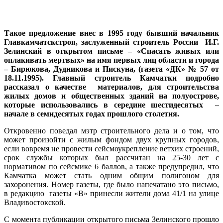
Такое предложение внес в 1995 году бывший начальник
Главкамчатскстроя, заслуженный строитель России И.Г.
Зелинский в открытом письме – «Спасать живых или
оплакивать мертвых» на имя первых лиц области и города
– Бирюкова, Дудникова и Пискуна, (газета «ДК» № 57 от
18.11.1995). Главный строитель Камчатки подробно
рассказал о качестве материалов, для строительства
жилых домов и общественных зданий на полуострове,
которые использовались в середине шестидесятых –
начале в семидесятых годах прошлого столетия.
Откровенно поведал мэтр строительного дела и о том, что
может произойти с жилым фондом двух крупных городов,
если вовремя не провести сейсмоукрепление ветхих строений,
срок службы которых был рассчитан на 25-30 лет с
нормативом по сейсмике 6 баллов, а также предупредил, что
Камчатка может стать одним общим полигоном для
захоронения. Номер газеты, где было напечатано это письмо,
в редакцию газеты «В» принесли жители дома 41/1 на улице
Владивостокской.
С момента публикации открытого письма Зелинского прошло