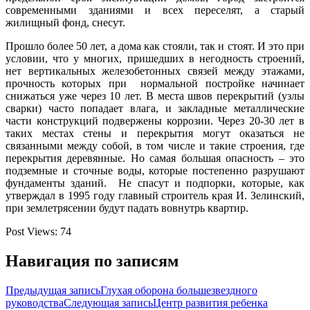
современными зданиями и всех переселят, а старый
жилищный фонд, снесут.
Прошло более 50 лет, а дома как стояли, так и стоят. И это при
условии, что у многих, пришедших в негодность строений,
нет вертикальных железобетонных связей между этажами,
прочность которых при нормальной постройке начинает
снижаться уже через 10 лет. В места швов перекрытий (узлы
сварки) часто попадает влага, и закладные металлические
части конструкций подвержены коррозии. Через 20-30 лет в
таких местах стены и перекрытия могут оказаться не
связанными между собой, в том числе и такие строения, где
перекрытия деревянные. Но самая большая опасность – это
подземные и сточные воды, которые постепенно разрушают
фундаменты зданий. Не спасут и подпорки, которые, как
утверждал в 1995 году главный строитель края И. Зелинский,
при землетрясении будут падать вовнутрь квартир.
Post Views:
74
Навигация по записям
Предыдущая запись
Глухая оборона большезвездного
руководства
Следующая запись
Центр развития ребенка