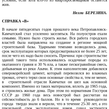
условии, если хоть кто-то из квартиросъемщиков останется
жив.
Нелли БЕРЕЗИНА.
СПРАВКА «В»
В начале пятидесятых годов прошлого века Петропавловск-
Камчатский стал усиленно заселяться. На полуостров ехали
семьями. Нужно было строить жилье. Вся работа городских
властей была направлена на создание в регионе мощной
строительной базы. Ударными темпами возводились дома,
срок эксплуатации которых предусматривался не более 25 лет,
после чего их надо было сносить. Причина: при строительстве
зданий такого типа использовались осадочные породы из
окатанного гравия и 30 % ила, а также пескогравийная смесь,
добываемая из реки Авачи. К этим наполнителям добавлялся
северокорейский цемент, который перевозился во влажных
трюмах, отчего терял свои основные свойства и, тем не менее,
в строительной отрасли Камчатки он шел как основной
компонент. Именно из таких материалов, вплоть до 1965 года,
и строились жилые дома. При этом по нормативам Госстроя
СССР до 1960 года весь новострой был рассчитан на
сейсмостойкость до 6 баллов. Но в то время руководители
города твердо знали и верили, что в течение 25-30 лет, а это
предельной срок эксплуатации домов, город застроится