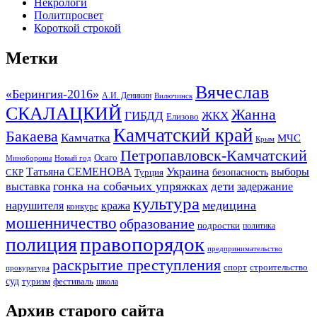
Некрологи
Политпросвет
Короткой строкой
Метки
Вячеслав
«Берингия-2016»
А.И. Деникин
Вилючинск
СКАЛАЦКИЙ
Жанна
ГИБДД
ЖКХ
Елизово
Камчатский край
Бакаева
Камчатка
МЧС
Крым
Петропавловск-Камчатский
Осаго
Минобороны
Новый год
Украина
Татьяна СЕМЕНОВА
выборы
безопасность
СКР
Турция
гонка на собачьих упряжках
дети
выставка
задержание
культура
медицина
нарушителя
кража
конкурс
мошенничество
образование
подростки
политика
правопорядок
полиция
предпринимательство
раскрытие преступления
спорт
строительство
прокуратура
суд
туризм
фестиваль
школа
Архив старого сайта