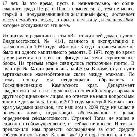
17 лет. За это время, пусть и незначительно, но облик
славного града Петра и Павла поменялся. И, тем не менее,
старый и полуразвалившийся жилищный фонд доставляет
массу неудобств людям, которые в нем живут, и спецслужбам,
которые обслуживают эти дома.
Из письма в редакцию газеты «В» от жителей дома на улице
Владивостокской, № 41/1, сданного в эксплуатацию и
заселенного в 1959 году: «Вот уже 3 года в нашем доме не
было ни одного капитального ремонта. В 1971 году во время
землетрясения из стен по фасаду вылетели строительные
блоки. На третьем этаже сдвинулись потолочные плиты. В
квартире № 34 они разошлись на 4-5 см. В доме отсутствуют
вертикальные железобетонные связи между этажами. По
этому поводу мы неоднократно обращались в
Госжилинспекцию Камчатского края, Департамент
градостроительства и земельных отношений, к мэру города, к
другим официальным лицам, но ответов на наши вопросы мы
так и не дождались. Лишь в 2011 году минстрой Камчатского
края уведомил жильцов, что наш дом в 2009 году не вошел в
перечень домов, подлежащих обследованию с целью
определения сейсмостойкости. Странно! Тогда не вошел в
список на сейсмоукрепление, и сейчас не внесли. И тут же
предложили нам провести обследование за счет средств
собственников жилья. Как же так? Дом пора сносить, а с нас