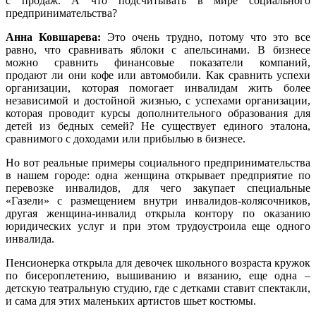
с продаж. А что подсчитывать в мире социального
предпринимательства?
Анна Ковшарева:
Это очень трудно, потому что это все
равно, что сравнивать яблоки с апельсинами. В бизнесе
можно сравнить финансовые показатели компаний,
продают ли они кофе или автомобили. Как сравнить успехи
организации, которая помогает инвалидам жить более
независимой и достойной жизнью, с успехами организации,
которая проводит курсы дополнительного образования для
детей из бедных семей? Не существует единого эталона,
сравнимого с доходами или прибылью в бизнесе.
Но вот реальные примеры социального предпринимательства
в нашем городе: одна женщина открывает предприятие по
перевозке инвалидов, для чего закупает специальные
«Газели» с размещением внутри инвалидов-колясочников,
другая женщина-инвалид открыла контору по оказанию
юридических услуг и при этом трудоустроила еще одного
инвалида.
Пенсионерка открыла для девочек школьного возраста кружок
по бисероплетению, вышиванию и вязанию, еще одна –
детскую театральную студию, где с детками ставит спектакли,
и сама для этих маленьких артистов шьет костюмы.