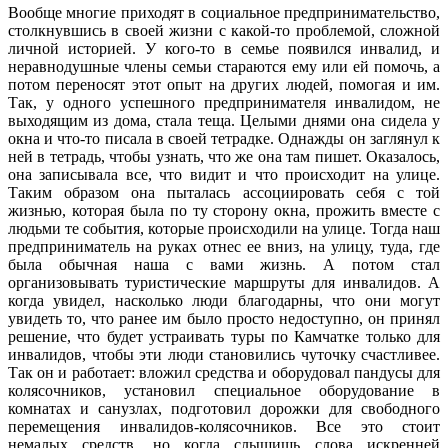
Вообще многие приходят в социальное предпринимательство,
столкнувшись в своей жизни с какой-то проблемой, сложной
личной историей. У кого-то в семье появился инвалид, и
неравнодушные члены семьи стараются ему или ей помочь, а
потом переносят этот опыт на других людей, помогая и им.
Так, у одного успешного предпринимателя инвалидом, не
выходящим из дома, стала теща. Целыми днями она сидела у
окна и что-то писала в своей тетрадке. Однажды он заглянул к
ней в тетрадь, чтобы узнать, что же она там пишет. Оказалось,
она записывала все, что видит и что происходит на улице.
Таким образом она пыталась ассоциировать себя с той
жизнью, которая была по ту сторону окна, прожить вместе с
людьми те события, которые происходили на улице. Тогда наш
предприниматель на руках отнес ее вниз, на улицу, туда, где
была обычная наша с вами жизнь. А потом стал
организовывать туристические маршруты для инвалидов. А
когда увидел, насколько люди благодарны, что они могут
увидеть то, что ранее им было просто недоступно, он принял
решение, что будет устраивать туры по Камчатке только для
инвалидов, чтобы эти люди становились чуточку счастливее.
Так он и работает: вложил средства и оборудовал пандусы для
колясочников, установил специальное оборудование в
комнатах и санузлах, подготовил дорожки для свободного
перемещения инвалидов-колясочников. Все это стоит
немалых средств, но когда слышишь слова искренней