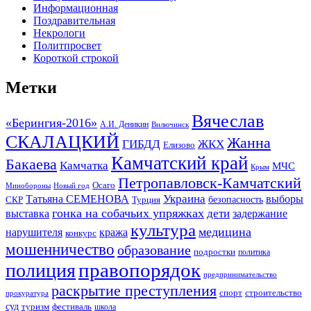
Информационная
Поздравительная
Некрологи
Политпросвет
Короткой строкой
Метки
Вячеслав
«Берингия-2016»
А.И. Деникин
Вилючинск
СКАЛАЦКИЙ
Жанна
ГИБДД
ЖКХ
Елизово
Камчатский край
Бакаева
Камчатка
МЧС
Крым
Петропавловск-Камчатский
Осаго
Минобороны
Новый год
Украина
Татьяна СЕМЕНОВА
выборы
безопасность
СКР
Турция
гонка на собачьих упряжках
дети
выставка
задержание
культура
медицина
нарушителя
кража
конкурс
мошенничество
образование
подростки
политика
правопорядок
полиция
предпринимательство
раскрытие преступления
спорт
строительство
прокуратура
суд
туризм
фестиваль
школа