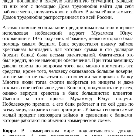
люди, попавшие в тяжелую жизненную ситуацию). Каждый
из них мог с помощью Дома трудолюбия найти для себя
рабочее место, получить кров и заботу. В дальнейшем замысел
Домов трудолюбия распространился по всей России.
А само понятие «социальное предпринимательство» впервые
использовал нобелевский лауреат Мухаммед Юнус,
открывший в 1976 году банк «Грамин», целью которого была
помощь самым бедным. Банк осуществлял выдачу займов
крестьянам Бангладеш, для которых сумма в сто долларов
(кредит банка) была весьма значительной. Фактически это
был кредит, но не имеющий обеспечения. При этом заемщику
давали советы по вопросам того, как можно применить эти
средства, кроме того, человеку оказывалось большое доверие,
что не могло не сказаться на отношении заемщиков к банку.
Многие люди тогда смогли выбраться из нищеты и даже
открыть свое небольшое дело. Конечно, получилось не у всех,
однако вернули средства в банк большинство клиентов.
Именно за этот проект Мухаммед Юнус получил
Нобелевскую премию, а его банк работает и по сей день по
всему миру, сохранив свои принципы. У банка сегодня самый
малый процент невозврата займов в сравнении с банками,
которые работают по обычной коммерческой схеме.
Корр.:
В коммерческом мире подсчитываются доходы