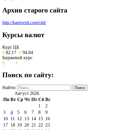
Архив старого сайта
http://kamvesti.com/old/
Курсы валют
ОБЩЕСТВЕННО-ПОЛИТИЧЕСКОЕ
ИЗДАНИЕ КАМЧАТСКОГО КРАЯ.
Курс ЦБ
$
82.17
€
94.84
Биржевой курс
$
€
Поиск по сайту:
Найти:
Август 2026
Пн
Вт
Ср
Чт
Пт
Сб
Вс
1
2
3
4
5
6
7
8
9
10
11
12
13
14
15
16
17
18
19
20
21
22
23