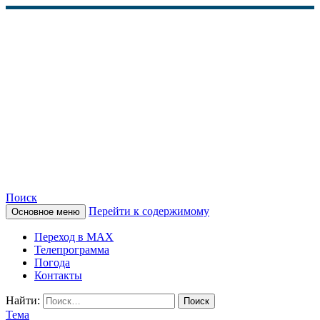
Поиск
Перейти к содержимому
Основное меню
КАМЧАТСКОЕ
Переход в MAX
ИНФОРМАЦИОННОЕ
Телепрограмма
Погода
АГЕНТСТВО (КИА
Контакты
«ВЕСТИ»)
Найти:
Тема