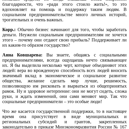
благодарности, что «ради этого стоило жить!», то это
вдохновляет на помощь и поддержку таким людям. В
социальном предпринимательстве много личных историй,
трогательных и очень важных.
Корр.:
Обычно бизнес начинают для того, чтобы заработать
деньги. Неужели социальным предпринимателям не хочется
этого – почему они отдают свою прибыль? Поддерживает ли
их каким-то образом государство?
Анна Ковшарева:
Вы знаете, общаясь с социальными
предпринимателями, всегда ощущаешь нечто связывающее
их. Я бы выделила несколько черт, которые объединяют этих
людей: вера во врожденную способность всех людей вносить
значимый вклад в экономическое и социальное развитие
общества, желание сделать мир лучше, решимость,
позволяющую им рисковать и вырваться из общепринятых
рамок. Ну и здоровое нетерпение: они не могут сидеть, сложа
руки, и ждать изменений, они сами меняют мир. Так что
социальные предприниматели – это особые люди!
Что же касается государственной поддержки, то в настоящее
время она присутствует в виде муниципальных и
региональных субсидий и грантов, закрепленных
законодательно в приказе Минэкономразвития России № 167