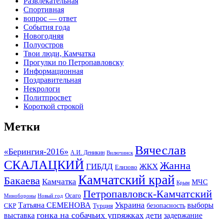
Развлекательная
Спортивная
вопрос — ответ
События года
Новогодняя
Полуостров
Твои люди, Камчатка
Прогулки по Петропавловску
Информационная
Поздравительная
Некрологи
Политпросвет
Короткой строкой
Метки
Вячеслав
«Берингия-2016»
А.И. Деникин
Вилючинск
СКАЛАЦКИЙ
Жанна
ГИБДД
ЖКХ
Елизово
Камчатский край
Бакаева
Камчатка
МЧС
Крым
Петропавловск-Камчатский
Осаго
Минобороны
Новый год
Украина
Татьяна СЕМЕНОВА
выборы
безопасность
СКР
Турция
гонка на собачьих упряжках
дети
выставка
задержание