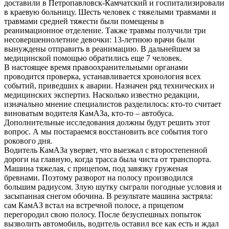
доставили в Петропавловск-Камчатский и госпитализировали
в краевую больницу. Шесть человек с тяжелыми травмами и
травмами средней тяжести были помещены в
реанимационное отделение. Также травмы получили три
несовершеннолетние девочки: 13-летнюю врачи были
вынуждены отправить в реанимацию. В дальнейшем за
медицинской помощью обратились еще 7 человек.
В настоящее время правоохранительными органами
проводится проверка, устанавливается хронология всех
событий, приведших к аварии. Назначен ряд технических и
медицинских экспертиз. Насколько известно редакции,
изначально мнение специалистов разделилось: кто-то считает
виноватым водителя КамАЗа, кто-то – автобуса.
Дополнительные исследования должны будут решить этот
вопрос. А мы постараемся восстановить все события того
рокового дня.
Водитель КамАЗа уверяет, что выезжал с второстепенной
дороги на главную, когда трасса была чиста от транспорта.
Машина тяжелая, с прицепом, под завязку груженая
бревнами. Поэтому разворот на полосу производился
большим радиусом. Злую шутку сыграли погодные условия и
засыпанная снегом обочина. В результате машина застряла:
сам КамАЗ встал на встречной полосе, а прицепом
перегородил свою полосу. После безуспешных попыток
вызволить автомобиль, водитель оставил все как есть и ждал