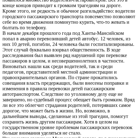
конце концов приводит к громким трагедиям на дороге.
Кроме этого, не редкость и обычное разгильдяйство: водители
городского пассажирского транспорта повсеместно позволяют
себе во время движения поминутно курить, что-то жевать и
болтать по телефону.
В начале декабря прошлого года под Ханты-Мансийском
попал в аварию перевозивший детей автобус. 12 человек, из
них 10 детей, погибли, 24 человека были госпитализированы.
Этот случай буквально взорвал общественность. В ходе
расследования был выявлен ряд нарушений при перевозке
пассажиров в целом, и несовершеннолетних в частности.
Виноватых нашли как среди водителей, так и среди
педагогов, представителей местной администрации и
правоохранительных органов. По стране прокатились
совещания власть предержащих, были внесены поправки и
изменения в правила перевозки детей пассажирским
автотранспортом. Следствие по уголовному делу еще не
завершено, но судебный процесс обещает быть громким. Вряд
ли все это облегчит страдания родителей, потерявших самое
дорогое, что может быть в жизни. Но, возможно, в
дальнейшем выводы, сделанные из этой трагедии, помогут
сохранить жизнь другим пассажирам. Хотя в целом на
государственном уровне проблемам пассажирских перевозок
больше внимания уделяться не стало.