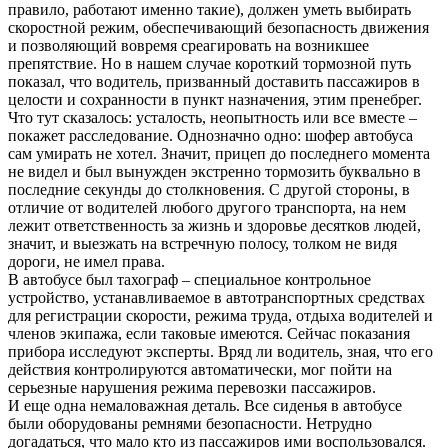
правило, работают именно такие), должен уметь выбирать
скоростной режим, обеспечивающий безопасность движения
и позволяющий вовремя среагировать на возникшее
препятствие. Но в нашем случае короткий тормозной путь
показал, что водитель, призванный доставить пассажиров в
целости и сохранности в пункт назначения, этим пренебрег.
Что тут сказалось: усталость, неопытность или все вместе –
покажет расследование. Однозначно одно: шофер автобуса
сам умирать не хотел. Значит, прицеп до последнего момента
не видел и был вынужден экстренно тормозить буквально в
последние секунды до столкновения. С другой стороны, в
отличие от водителей любого другого транспорта, на нем
лежит ответственность за жизнь и здоровье десятков людей,
значит, и выезжать на встречную полосу, толком не видя
дороги, не имел права.
В автобусе был тахограф – специальное контрольное
устройство, устанавливаемое в автотранспортных средствах
для регистрации скорости, режима труда, отдыха водителей и
членов экипажа, если таковые имеются. Сейчас показания
прибора исследуют эксперты. Вряд ли водитель, зная, что его
действия контролируются автоматически, мог пойти на
серьезные нарушения режима перевозки пассажиров.
И еще одна немаловажная деталь. Все сиденья в автобусе
были оборудованы ремнями безопасности. Нетрудно
догадаться, что мало кто из пассажиров ими воспользовался.