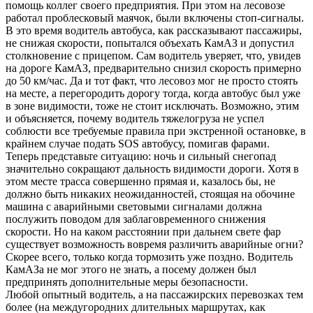
помощь коллег своего предприятия. При этом на лесовозе
работал проблесковый маячок, были включены стоп-сигналы.
В это время водитель автобуса, как рассказывают пассажиры,
не снижая скорости, попытался объехать КамАЗ и допустил
столкновение с прицепом. Сам водитель уверяет, что, увидев
на дороге КамАЗ, предварительно снизил скорость примерно
до 50 км/час. Да и тот факт, что лесовоз мог не просто стоять
на месте, а перегородить дорогу тогда, когда автобус был уже
в зоне видимости, тоже не стоит исключать. Возможно, этим
и объясняется, почему водитель тяжелогруза не успел
соблюсти все требуемые правила при экстренной остановке, в
крайнем случае подать SOS автобусу, помигав фарами.
Теперь представьте ситуацию: ночь и сильный снегопад
значительно сокращают дальность видимости дороги. Хотя в
этом месте трасса совершенно прямая и, казалось бы, не
должно быть никаких неожиданностей, стоящая на обочине
машина с аварийными световыми сигналами должна
послужить поводом для заблаговременного снижения
скорости. Но на каком расстоянии при дальнем свете фар
существует возможность вовремя различить аварийные огни?
Скорее всего, только когда тормозить уже поздно. Водитель
КамАЗа не мог этого не знать, а посему должен был
предпринять дополнительные меры безопасности.
Любой опытный водитель, а на пассажирских перевозках тем
более (на междугородних длительных маршрутах, как