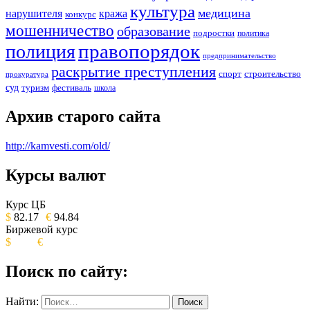
культура
медицина
нарушителя
кража
конкурс
мошенничество
образование
подростки
политика
правопорядок
полиция
предпринимательство
раскрытие преступления
спорт
строительство
прокуратура
суд
туризм
фестиваль
школа
Архив старого сайта
http://kamvesti.com/old/
Курсы валют
ОБЩЕСТВЕННО-ПОЛИТИЧЕСКОЕ
ИЗДАНИЕ КАМЧАТСКОГО КРАЯ.
Курс ЦБ
$
82.17
€
94.84
Биржевой курс
$
€
Поиск по сайту:
Найти: