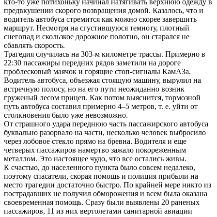
кто-то уже потихоньку начинал натягивать верхнюю одежду в
предвкушении скорого возвращения домой. Казалось, что и
водитель автобуса стремится как можно скорее завершить
маршрут. Несмотря на сгустившуюся темноту, плотный
снегопад и скользкое дорожное полотно, он старался не
сбавлять скорость.
Трагедия случилась на 303-м километре трассы. Примерно в
22:30 пассажиры передних рядов заметили на дороге
проблесковый маячок и горящие стоп-сигналы КамАЗа.
Водитель автобуса, объезжая стоящую машину, вырулил на
встречную полосу, но на его пути неожиданно возник
груженый лесом прицеп. Как потом выяснится, тормозной
путь автобуса составил примерно 4–5 метров, т. е. уйти от
столкновения было уже невозможно.
От страшного удара переднюю часть пассажирского автобуса
буквально разорвало на части, несколько человек выбросило
через лобовое стекло прямо на бревна. Водителя и еще
четверых пассажиров намертво зажало покореженным
металлом. Это настоящее чудо, что все остались живы.
К счастью, до населенного пункта было совсем недалеко,
поэтому спасатели, скорая помощь и полиция прибыли на
место трагедии достаточно быстро. По крайней мере никто из
пострадавших не получил обморожения и всем была оказана
своевременная помощь. Сразу были выявлены 20 раненых
пассажиров, 11 из них вертолетами санитарной авиации