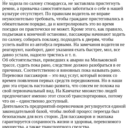
Не ходила по салону стюардесса, не заставляла пристегнуть
ремни, а привычка самостоятельно заботиться о себе в нашей
культуре отсутствует. По правилам водитель не вправе
неукоснительно требовать, чтобы граждане пристегивались в
обязательном порядке, да и контролировать это во время
поездки он практически не может. Кроме этого, как правило,
подъезжая к конечной остановке, пассажиры начинают ходить
по салону, собирать поклажу, подходить к дверям, чтобы
успеть выйти из автобуса первыми. На замечания водителя не
реагируют, наоборот, дают указания ехать быстрее, мол, все
давно устали, надоело трястись и т. п.
Об обстоятельствах, приведших к аварии на Мильковской
трассе, судить пока рано, следствие должно разобраться в ее
причинах. Соответственно и виновных пока называть рано.
Перевозки пассажиров – это вид услуг, который возник со
времен появления первых средств передвижения. Но в наши
дни эта отрасль настолько развита, что совсем не похожа на
свой первоначальный вид. На Камчатке множество людей
предпочитают именно этот способ транспортировки, потому
что он – единственно доступный.
Деятельность предприятий-перевозчиков регулируется единой
законодательной базой, чтобы любой процесс переезда был
безопасным для всех сторон. Для пассажиров и экипажа
гарантируется сохранность жизни и здоровья, перевозимого
имущества, а также транспортного средства.