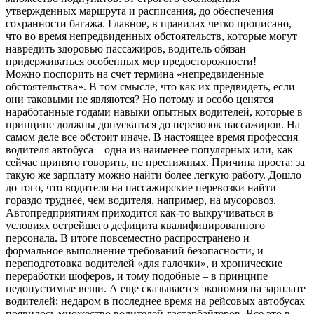
утвержденных маршрута и расписания, до обеспечения
сохранности багажа. Главное, в правилах четко прописано,
что во время непредвиденных обстоятельств, которые могут
навредить здоровью пассажиров, водитель обязан
придерживаться особенных мер предосторожности!
Можно поспорить на счет термина «непредвиденные
обстоятельства». В том смысле, что как их предвидеть, если
они таковыми не являются? Но потому и особо ценятся
наработанные годами навыки опытных водителей, которые в
принципе должны допускаться до перевозок пассажиров. На
самом деле все обстоит иначе. В настоящее время профессия
водителя автобуса – одна из наименее популярных или, как
сейчас принято говорить, не престижных. Причина проста: за
такую же зарплату можно найти более легкую работу. Дошло
до того, что водителя на пассажирские перевозки найти
гораздо труднее, чем водителя, например, на мусоровоз.
Автопредприятиям приходится как-то выкручиваться в
условиях острейшего дефицита квалифицированного
персонала. В итоге повсеместно распространено и
формальное выполнение требований безопасности, и
переподготовка водителей «для галочки», и хронические
переработки шоферов, и тому подобные – в принципе
недопустимые вещи. А еще сказывается экономия на зарплате
водителей; недаром в последнее время на рейсовых автобусах
появилось множество водителей-гастарбайтеров. Все это в