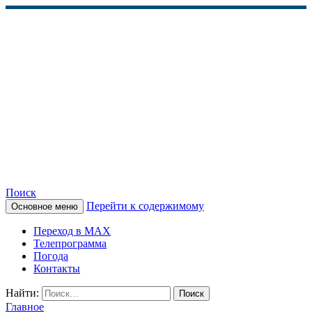
Поиск
Перейти к содержимому
Основное меню
КАМЧАТСКОЕ
Переход в MAX
ИНФОРМАЦИОННОЕ
Телепрограмма
Погода
АГЕНТСТВО (КИА
Контакты
«ВЕСТИ»)
Найти:
Главное