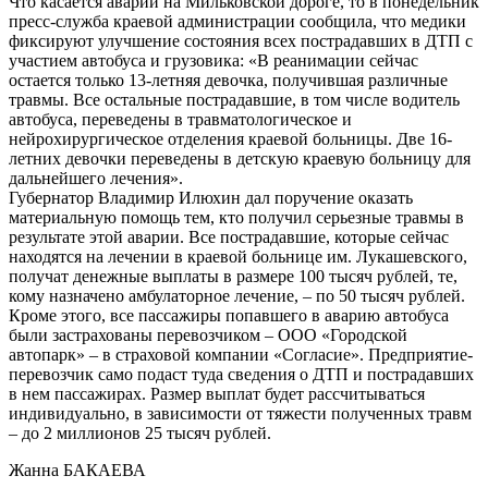
Что касается аварии на Мильковской дороге, то в понедельник
пресс-служба краевой администрации сообщила, что медики
фиксируют улучшение состояния всех пострадавших в ДТП с
участием автобуса и грузовика: «В реанимации сейчас
остается только 13-летняя девочка, получившая различные
травмы. Все остальные пострадавшие, в том числе водитель
автобуса, переведены в травматологическое и
нейрохирургическое отделения краевой больницы. Две 16-
летних девочки переведены в детскую краевую больницу для
дальнейшего лечения».
Губернатор Владимир Илюхин дал поручение оказать
материальную помощь тем, кто получил серьезные травмы в
результате этой аварии. Все пострадавшие, которые сейчас
находятся на лечении в краевой больнице им. Лукашевского,
получат денежные выплаты в размере 100 тысяч рублей, те,
кому назначено амбулаторное лечение, – по 50 тысяч рублей.
Кроме этого, все пассажиры попавшего в аварию автобуса
были застрахованы перевозчиком – ООО «Городской
автопарк» – в страховой компании «Согласие». Предприятие-
перевозчик само подаст туда сведения о ДТП и пострадавших
в нем пассажирах. Размер выплат будет рассчитываться
индивидуально, в зависимости от тяжести полученных травм
– до 2 миллионов 25 тысяч рублей.
Жанна БАКАЕВА