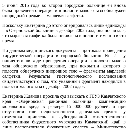
5 июня 2015 года во второй городской больнице ей вновь
была проведена операция и в полости малого таза обнаружен
инородный предмет – марлевая салфетка.
Поскольку Екатерина до этого оперировалась лишь единожды
– в Озерновской больнице в декабре 2002 года, она посчитала,
что марлевая салфетка была оставлена в полости именно в это
время.
По данным медицинского документа – протокола проведения
хирургической операции в городской больнице № 2 – у
пациентки «в ходе проведения операции в полости малого
таза обнаружено образование, при вскрытии которого в
полости обнаружено инородное тело – фрагменты марлевой
салфетки. Результаты гистологического исследования
свидетельствуют о том, что указанный фрагмент находился в
полости малого таза с декабря 2002 года».
Екатерина Жданова просила суд взыскать с ГБУЗ Камчатского
края «Озерновская районная больница» компенсацию
морального вреда в размере 15 000 000 рублей, а при
отсутствии или недостаточности денежных средств у
ответчика привлечь к субсидиарной ответственности
собственника бюджетного учреждения Камчатский край в
лице распорядителя бюджетных средств – Министерство