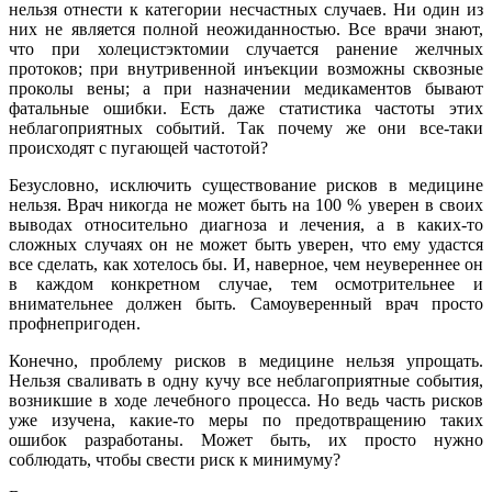
нельзя отнести к категории несчастных случаев. Ни один из
них не является полной неожиданностью. Все врачи знают,
что при холецистэктомии случается ранение желчных
протоков; при внутривенной инъекции возможны сквозные
проколы вены; а при назначении медикаментов бывают
фатальные ошибки. Есть даже статистика частоты этих
неблагоприятных событий. Так почему же они все-таки
происходят с пугающей частотой?
Безусловно, исключить существование рисков в медицине
нельзя. Врач никогда не может быть на 100 % уверен в своих
выводах относительно диагноза и лечения, а в каких-то
сложных случаях он не может быть уверен, что ему удастся
все сделать, как хотелось бы. И, наверное, чем неувереннее он
в каждом конкретном случае, тем осмотрительнее и
внимательнее должен быть. Самоуверенный врач просто
профнепригоден.
Конечно, проблему рисков в медицине нельзя упрощать.
Нельзя сваливать в одну кучу все неблагоприятные события,
возникшие в ходе лечебного процесса. Но ведь часть рисков
уже изучена, какие-то меры по предотвращению таких
ошибок разработаны. Может быть, их просто нужно
соблюдать, чтобы свести риск к минимуму?