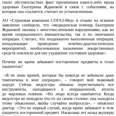
таких обстоятельствах факт причинения какого-либо вреда
здоровью Екатерины Ждановой в связи с событиями, на
которые она ссылается, считает не установленным.
АО «Страховая компания СОГАЗ-Мед» в отзыве на исковое
заявление сообщило, что «медицинская помощь Екатерине
Ждановой оказана с многочисленными нарушениями, как во
время операционного вмешательства, так и по окончании
операции. Считает, что неадекватно выполненная операция,
ненадлежащее проведение лечебно-диагностических
мероприятий, необоснованное назначение лекарственных
средств повлекли для нее ухудшение состояния здоровья».
Почему же врачи забывают посторонние предметы в телах
пациентов?
«Я не знаю врачей, которые бы никогда не забывали даже
тампончика в зоне операции», – говорит мой знакомый
хирург. Сейчас медсестры обязаны пересчитывать все
инструменты, находящиеся в операционной, вплоть
до марлевых повязок. «Но люди всегда ошибаются. Когда
медсестра не находила что-то на своем столике, она находила
этому объяснение, якобы случайно выбросила», – объяснил
доктор. «Это не первый случай, когда врачи забывают в теле
пациента посторонний предмет. Насколько лет назад акушеры