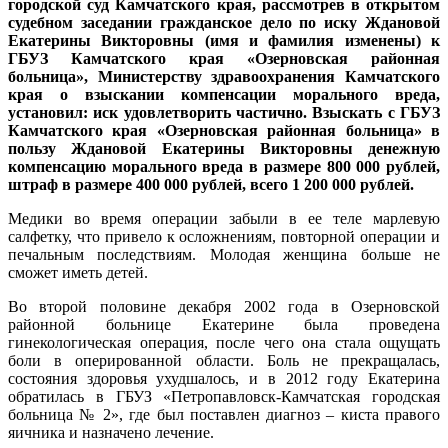
городской суд Камчатского края, рассмотрев в открытом
судебном заседании гражданское дело по иску Ждановой
Екатерины Викторовны (имя и фамилия изменены) к
ГБУЗ Камчатского края «Озерновская районная
больница», Министерству здравоохранения Камчатского
края о взыскании компенсации морального вреда,
установил: иск удовлетворить частично. Взыскать с ГБУЗ
Камчатского края «Озерновская районная больница» в
пользу Ждановой Екатерины Викторовны денежную
компенсацию морального вреда в размере 800 000 рублей,
штраф в размере 400 000 рублей, всего 1 200 000 рублей.
Медики во время операции забыли в ее теле марлевую
салфетку, что привело к осложнениям, повторной операции и
печальным последствиям. Молодая женщина больше не
сможет иметь детей.
Во второй половине декабря 2002 года в Озерновской
районной больнице Екатерине была проведена
гинекологическая операция, после чего она стала ощущать
боли в оперированной области. Боль не прекращалась,
состояния здоровья ухудшалось, и в 2012 году Екатерина
обратилась в ГБУЗ «Петропавловск-Камчатская городская
больница № 2», где был поставлен диагноз – киста правого
яичника и назначено лечение.