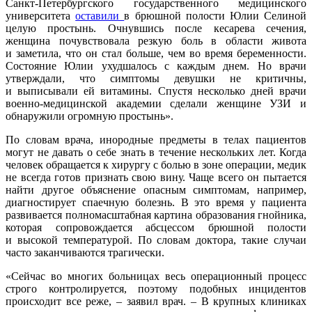
Санкт-Петербургского государственного медицинского
университета
оставили
в брюшной полости Юлии Селиной
целую простынь. Очнувшись после кесарева сечения,
женщина почувствовала резкую боль в области живота
и заметила, что он стал больше, чем во время беременности.
Состояние Юлии ухудшалось с каждым днем. Но врачи
утверждали, что симптомы девушки не критичны,
и выписывали ей витамины. Спустя несколько дней врачи
военно-медицинской академии сделали женщине УЗИ и
обнаружили огромную простынь».
По словам врача, инородные предметы в телах пациентов
могут не давать о себе знать в течение нескольких лет. Когда
человек обращается к хирургу с болью в зоне операции, медик
не всегда готов признать свою вину. Чаще всего он пытается
найти другое объяснение опасным симптомам, например,
диагностирует спаечную болезнь. В это время у пациента
развивается полномасштабная картина образования гнойника,
которая сопровождается абсцессом брюшной полости
и высокой температурой. По словам доктора, такие случаи
часто заканчиваются трагически.
«Сейчас во многих больницах весь операционный процесс
строго контролируется, поэтому подобных инцидентов
происходит все реже, – заявил врач. – В крупных клиниках