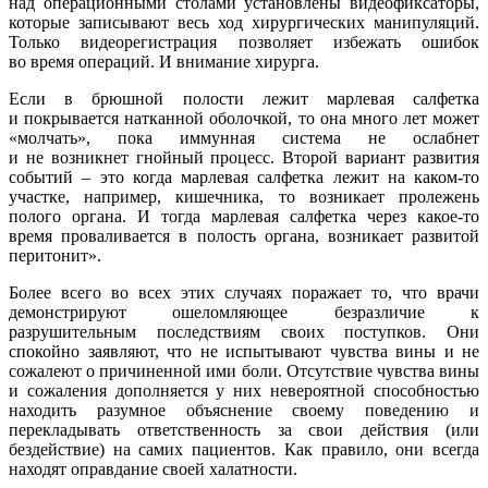
над операционными столами установлены видеофиксаторы,
которые записывают весь ход хирургических манипуляций.
Только видеорегистрация позволяет избежать ошибок
во время операций. И внимание хирурга.
Если в брюшной полости лежит марлевая салфетка
и покрывается натканной оболочкой, то она много лет может
«молчать», пока иммунная система не ослабнет
и не возникнет гнойный процесс. Второй вариант развития
событий – это когда марлевая салфетка лежит на каком-то
участке, например, кишечника, то возникает пролежень
полого органа. И тогда марлевая салфетка через какое-то
время проваливается в полость органа, возникает развитой
перитонит».
Более всего во всех этих случаях поражает то, что врачи
демонстрируют ошеломляющее безразличие к
разрушительным последствиям своих поступков. Они
спокойно заявляют, что не испытывают чувства вины и не
сожалеют о причиненной ими боли. Отсутствие чувства вины
и сожаления дополняется у них невероятной способностью
находить разумное объяснение своему поведению и
перекладывать ответственность за свои действия (или
бездействие) на самих пациентов. Как правило, они всегда
находят оправдание своей халатности.