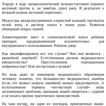
Хирург в ходе лапароскопической холецистэктомии поранил
желчный проток и, не заметив, ушил рану. В результате у
больной возник желчный перитонит.
Медсестра, вводя внутривенно хлористый кальций, проткнула
иглой вену, и раствор попал в ткани руки. Развился
обширный некроз тканей.
Химиотерапевт ввел в спинномозговой канал ребенка
препарат, предназначенный исключительно для
внутривенного использования. Ребенок умер.
Как квалифицировать все эти случаи? Чем они являются –
врачебной ошибкой? Естественным риском медицинского
вмешательства? Преступлением, порожденным
небрежностью? Или несчастным случаем?
Но ведь даже не имеющему медицинского образования
человеку понятно, что большинство медицинских ошибок
(если это можно назвать ошибкой) можно предотвратить. А
использование термина «несчастный случай» лишь
затушевывает проблему, призывая людей смириться с судьбой
и не искать причин трагических происшествий.
На наш взгляд, ни один из эпизодов, приведенных выше,