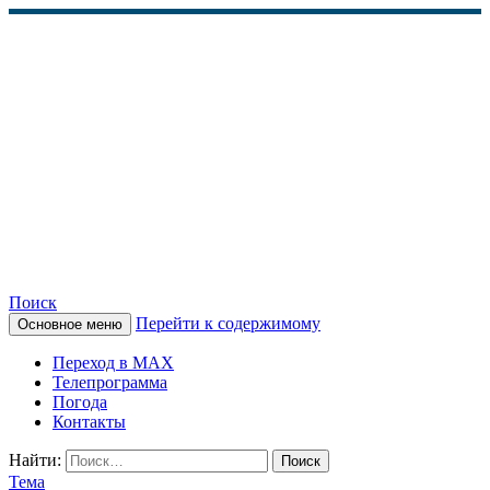
Поиск
Перейти к содержимому
Основное меню
КАМЧАТСКОЕ
Переход в MAX
ИНФОРМАЦИОННОЕ
Телепрограмма
Погода
АГЕНТСТВО (КИА
Контакты
«ВЕСТИ»)
Найти:
Тема