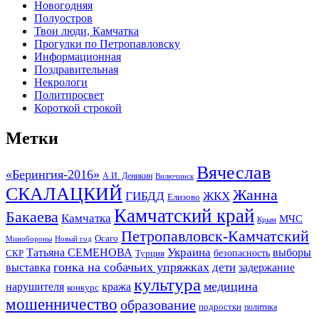
Новогодняя
Полуостров
Твои люди, Камчатка
Прогулки по Петропавловску
Информационная
Поздравительная
Некрологи
Политпросвет
Короткой строкой
Метки
Вячеслав
«Берингия-2016»
А.И. Деникин
Вилючинск
СКАЛАЦКИЙ
Жанна
ГИБДД
ЖКХ
Елизово
Камчатский край
Бакаева
Камчатка
МЧС
Крым
Петропавловск-Камчатский
Осаго
Минобороны
Новый год
Украина
Татьяна СЕМЕНОВА
выборы
безопасность
СКР
Турция
гонка на собачьих упряжках
дети
выставка
задержание
культура
медицина
нарушителя
кража
конкурс
мошенничество
образование
подростки
политика