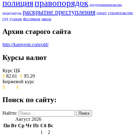
правопорядок
полиция
предпринимательство
раскрытие преступления
спорт
строительство
прокуратура
суд
туризм
фестиваль
школа
Архив старого сайта
http://kamvesti.com/old/
Курсы валют
ОБЩЕСТВЕННО-ПОЛИТИЧЕСКОЕ
ИЗДАНИЕ КАМЧАТСКОГО КРАЯ.
Курс ЦБ
$
82.61
€
95.29
Биржевой курс
$
€
Поиск по сайту:
Найти:
Август 2026
Пн
Вт
Ср
Чт
Пт
Сб
Вс
1
2