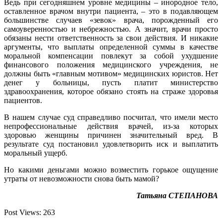
Ведь при сегодняшнем уровне медицины – инородное тело,
оставленное врачом внутри пациента, – это в подавляющем
большинстве случаев «зевок» врача, порожденный его
самоуверенностью и небрежностью. А значит, врачи просто
обязаны нести ответственность за свои действия. И никакие
аргументы, что выплаты определенной суммы в качестве
моральной компенсации повлекут за собой ухудшение
финансового положения медицинского учреждения, не
должны быть «главным мотивом» медицинских юристов. Нет
денег у больницы, пусть платит министерство
здравоохранения, которое обязано стоять на страже здоровья
пациентов.
В нашем случае суд справедливо посчитал, что имели место
непрофессиональные действия врачей, из-за которых
здоровью женщины причинен значительный вред. В
результате суд постановил удовлетворить иск и выплатить
моральный ущерб.
Но какими деньгами можно возместить горькое ощущение
утраты от невозможности снова быть мамой?
Татьяна СТЕПАНОВА
Post Views:
263