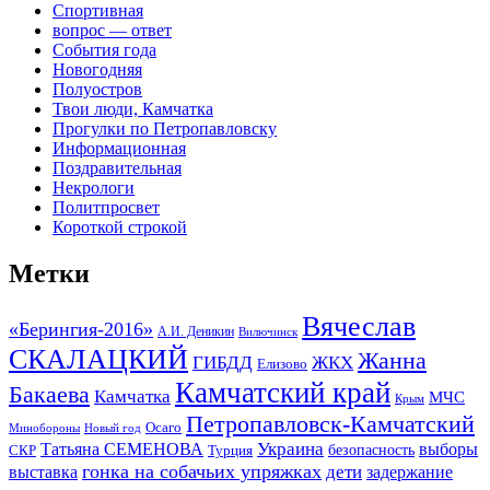
Спортивная
вопрос — ответ
События года
Новогодняя
Полуостров
Твои люди, Камчатка
Прогулки по Петропавловску
Информационная
Поздравительная
Некрологи
Политпросвет
Короткой строкой
Метки
Вячеслав
«Берингия-2016»
А.И. Деникин
Вилючинск
СКАЛАЦКИЙ
Жанна
ГИБДД
ЖКХ
Елизово
Камчатский край
Бакаева
Камчатка
МЧС
Крым
Петропавловск-Камчатский
Осаго
Минобороны
Новый год
Украина
Татьяна СЕМЕНОВА
выборы
безопасность
СКР
Турция
гонка на собачьих упряжках
дети
выставка
задержание