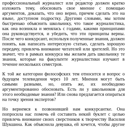
профессиональный журналист или редактор должен кратко
изложить тему, обосновать свое мнение с помощью
аргументов, доказать, что оно верно, причем сделать это на
языке, доступном подростку. Другими словами, мы хотим
быстренько объяснить школьнику, что такое журналистика,
как она возникла и менялась с годами, какими принципами
она руководствуется, и убедить, что эти принципы верны.
После чего конкурсант, используя полученные знания, должен
понять, как написать интересную статью, сделать хорошую
передачу, привлечь внимание читателей или зрителей. Но это
значит, что в рамках конкурса мы желаем дать школьнику те
знания, которые на факультете журналистики изучают в
течение нескольких семестров.
К той же категории философских тем относится и вопрос о
будущем телевидения через 10 лет. Мнения могут быть
самыми разными, но, опять же, их необходимо
аргументированно обосновать. Есть ли у школьников для
этого необходимые знания? Или снова предлагается опираться
на точку зрения экспертов?
Но вернемся к позвонившей нам конкурсантке. Она
попросила нас помочь ей составить некий буклет с целью
привлечь внимание своих сверстников к творчеству Василия
Шукшина. Как объяснила девушка, ей хочется, чтобы другие