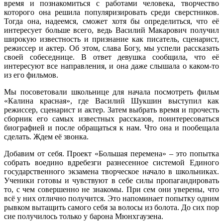
время и познакомиться с работами человека, творчество
которого она решила популяризировать среди сверстников.
Тогда она, надеемся, сможет хотя бы определиться, что её
интересует больше всего, ведь Василий Макарович получил
широкую известность и признание как писатель, сценарист,
режиссер и актер. Об этом, слава Богу, мы успели рассказать
своей собеседнице. В ответ девушка сообщила, что её
интересуют все направления, и она даже слышала о каком-то
из его фильмов.
Мы посоветовали школьнице для начала посмотреть фильм
«Калина красная», где Василий Шукшин выступил как
режиссер, сценарист и актер. Затем выбрать время и прочесть
сборник его самых известных рассказов, поинтересоваться
биографией и после обращаться к нам. Что она и пообещала
сделать. Ждем её звонка.
Добавим от себя. Проект «Большая перемена» – это попытка
собрать воедино вдребезги разнесенное системой Единого
государственного экзамена творческое начало в школьниках.
Ученики готовы и чувствуют в себе силы пропагандировать
то, с чем совершенно не знакомы. При сем они уверены, что
всё у них отлично получится. Это напоминает попытку одним
рывком вытащить самого себя за волосы из болота. До сих пор
сие получилось только у барона Мюнхгаузена.