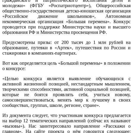
гражданского и патриотического воспитания детей и
молодежи» (ФГБУ «Роспатриотцентр»), Общероссийская
общественно-государственная детско-юношеская организация
«Российское движение школьников», Автономная
некоммерческая организация «Большая перемена». Конкурс
проводится при поддержке Министерства науки и высшего
образования РФ и Министерства просвещения РФ.
Предусмотрены призы: от 200 тысяч до 1 млн рублей на
образование, путевки в «Артек», путешествия по России и
стажировки в компаниях-партнерах.
Вот как определяется цель «Большой перемены» в положении
о конкурсе:
«Целью конкурса является выявление обучающихся с
активной жизненной позицией, нестандартным мышлением,
творческими способностями, активной социальной позицией,
которые не боятся проявлять себя, учиться новому,
самосовершенствоваться, менять мир к лучшему в своих
сообществах, группах, школе, регионе, стране».
Из документа следует, что участникам конкурса предлагается
на выбор 12 тематических направлений (сейчас их называют
«вызовы»). Нас заинтересовало направление «Расскажи о
главном». На сайте проекта о нём говорится следующее: