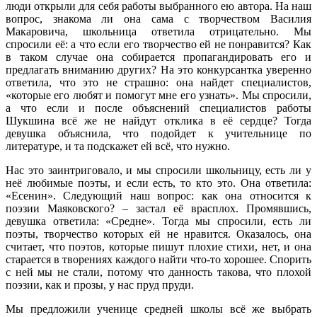
люди открыли для себя работы выбранного ею автора. На наш
вопрос, знакома ли она сама с творчеством Василия
Макаровича, школьница ответила отрицательно. Мы
спросили её: а что если его творчество ей не понравится? Как
в таком случае она собирается пропагандировать его и
предлагать вниманию других? На это конкурсантка уверенно
ответила, что это не страшно: она найдет специалистов,
«которые его любят и помогут мне его узнать». Мы спросили,
а что если и после объяснений специалистов работы
Шукшина всё же не найдут отклика в её сердце? Тогда
девушка объяснила, что подойдет к учительнице по
литературе, и та подскажет ей всё, что нужно.
Нас это заинтриговало, и мы спросили школьницу, есть ли у
неё любимые поэты, и если есть, то кто это. Она ответила:
«Есенин». Следующий наш вопрос: как она относится к
поэзии Маяковского? – застал её врасплох. Промявшись,
девушка ответила: «Средне». Тогда мы спросили, есть ли
поэты, творчество которых ей не нравится. Оказалось, она
считает, что поэтов, которые пишут плохие стихи, нет, и она
старается в творениях каждого найти что-то хорошее. Спорить
с ней мы не стали, потому что данность такова, что плохой
поэзии, как и прозы, у нас пруд пруди.
Мы предложили ученице средней школы всё же выбрать