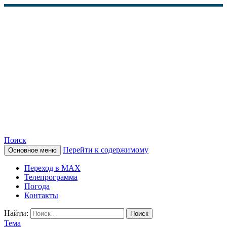
Поиск
Перейти к содержимому
Основное меню
КАМЧАТСКОЕ
Переход в MAX
ИНФОРМАЦИОННОЕ
Телепрограмма
Погода
АГЕНТСТВО (КИА
Контакты
«ВЕСТИ»)
Найти:
Тема