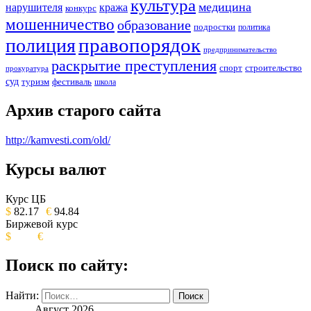
культура
медицина
нарушителя
кража
конкурс
мошенничество
образование
подростки
политика
правопорядок
полиция
предпринимательство
раскрытие преступления
спорт
строительство
прокуратура
суд
туризм
фестиваль
школа
Архив старого сайта
http://kamvesti.com/old/
Курсы валют
ОБЩЕСТВЕННО-ПОЛИТИЧЕСКОЕ
ИЗДАНИЕ КАМЧАТСКОГО КРАЯ.
Курс ЦБ
$
82.17
€
94.84
Биржевой курс
$
€
Поиск по сайту:
Найти:
Август 2026