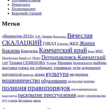
Поздравительная
Некрологи
Политпросвет
Короткой строкой
Метки
Вячеслав
«Берингия-2016»
А.И. Деникин
Вилючинск
СКАЛАЦКИЙ
Жанна
ГИБДД
ЖКХ
Елизово
Камчатский край
Бакаева
Камчатка
МЧС
Крым
Петропавловск-Камчатский
Осаго
Минобороны
Новый год
Украина
Татьяна СЕМЕНОВА
выборы
безопасность
СКР
Турция
гонка на собачьих упряжках
дети
выставка
задержание
культура
медицина
нарушителя
кража
конкурс
мошенничество
образование
подростки
политика
правопорядок
полиция
предпринимательство
раскрытие преступления
спорт
строительство
прокуратура
суд
туризм
фестиваль
школа