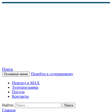
Поиск
Перейти к содержимому
Основное меню
КАМЧАТСКОЕ
Переход в MAX
ИНФОРМАЦИОННОЕ
Телепрограмма
Погода
АГЕНТСТВО (КИА
Контакты
«ВЕСТИ»)
Найти:
Главное