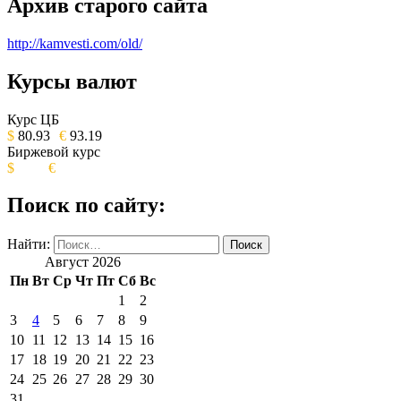
Архив старого сайта
http://kamvesti.com/old/
Курсы валют
ОБЩЕСТВЕННО-ПОЛИТИЧЕСКОЕ
ИЗДАНИЕ КАМЧАТСКОГО КРАЯ.
Курс ЦБ
$
80.93
€
93.19
Биржевой курс
$
€
Поиск по сайту:
Найти:
Август 2026
Пн
Вт
Ср
Чт
Пт
Сб
Вс
1
2
3
4
5
6
7
8
9
10
11
12
13
14
15
16
17
18
19
20
21
22
23
24
25
26
27
28
29
30
31