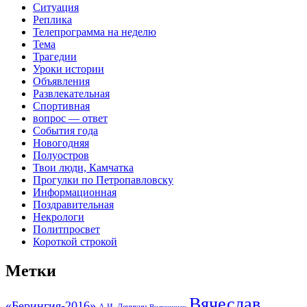
Ситуация
Реплика
Телепрограмма на неделю
Тема
Трагедии
Уроки истории
Объявления
Развлекательная
Спортивная
вопрос — ответ
События года
Новогодняя
Полуостров
Твои люди, Камчатка
Прогулки по Петропавловску
Информационная
Поздравительная
Некрологи
Политпросвет
Короткой строкой
Метки
Вячеслав
«Берингия-2016»