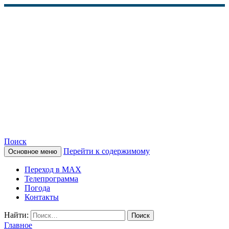
Поиск
Перейти к содержимому
Основное меню
КАМЧАТСКОЕ
Переход в MAX
ИНФОРМАЦИОННОЕ
Телепрограмма
Погода
АГЕНТСТВО (КИА
Контакты
«ВЕСТИ»)
Найти:
Главное