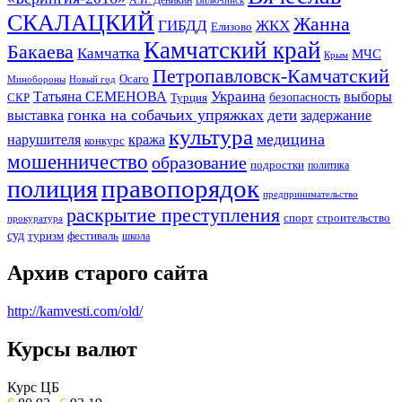
А.И. Деникин
Вилючинск
СКАЛАЦКИЙ
Жанна
ГИБДД
ЖКХ
Елизово
Камчатский край
Бакаева
Камчатка
МЧС
Крым
Петропавловск-Камчатский
Осаго
Минобороны
Новый год
Украина
Татьяна СЕМЕНОВА
выборы
безопасность
СКР
Турция
гонка на собачьих упряжках
дети
выставка
задержание
культура
медицина
нарушителя
кража
конкурс
мошенничество
образование
подростки
политика
правопорядок
полиция
предпринимательство
раскрытие преступления
спорт
строительство
прокуратура
суд
туризм
фестиваль
школа
Архив старого сайта
http://kamvesti.com/old/
Курсы валют
ОБЩЕСТВЕННО-ПОЛИТИЧЕСКОЕ
ИЗДАНИЕ КАМЧАТСКОГО КРАЯ.
Курс ЦБ