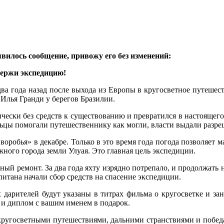
вилось сообщение, привожу его без изменений:
держи экспедицию!
ва года назад после выхода из Европы в кругосветное путешес
 Илья Гранди у берегов Бразилии.
чески без средств к существованию и превратился в настоящего
льцы помогали путешественнику как могли, власти выдали разре
воробья» в декабре. Только в это время года погода позволяет 
жного города земли Улуая. Это главная цель экспедиции.
ый ремонт. За два года яхту изрядно потрепало, и продолжать н
питана начали сбор средств на спасение экспедиции.
дарителей будут указаны в титрах фильма о кругосветке и зан
иплом с вашим именем в подарок.
госветными путешествиями, дальними странствиями и победам