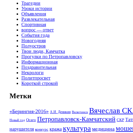
Трагедии
Уроки истории
Объявления
Развлекательная
Спортивная
вопрос — ответ
События года
Новогодняя
Полуостров
Твои люди, Камчатка
Прогулки по Петропавловску
Информационная
Поздравительная
Некрологи
Политпросвет
Короткой строкой
Метки
Вячеслав 
«Берингия-2016»
А.И. Деникин
Вилючинск
Петропавловск-Камчатский
Та
Осаго
СКР
Новый год
культура
моше
медицина
нарушителя
кража
конкурс