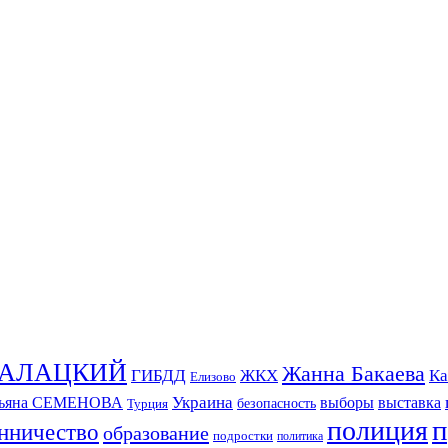
СКАЛАЦКИЙ
Жанна Бакаева
ГИБДД
ЖКХ
Ка
Елизово
Украина
тьяна СЕМЕНОВА
выборы
выставка
безопасность
Турция
п
полиция
нничество
образование
подростки
политика