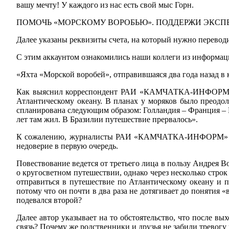
вашу мечту! У каждого из нас есть свой мыс Горн.
ПОМОЧЬ «МОРСКОМУ ВОРОБЬЮ». ПОДДЕРЖИ ЭКСП
Далее указаны реквизиты счета, на который нужно перевод
С этим аккаунтом ознакомились наши коллеги из информ
«Яхта «Морской воробей», отправившаяся два года назад в 
Как выяснил корреспондент РАИ «КАМЧАТКА-ИНФОРМ», в 
Атлантическому океану. В планах у моряков было преодо
спланирована следующим образом: Голландия – Франция – И
лет там жил. В Бразилии путешествие прервалось».
К сожалению, журналисты РАИ «КАМЧАТКА-ИНФОРМ» нагн
недоверие в первую очередь.
Повествование ведется от третьего лица в пользу Андрея В
о кругосветном путешествии, однако через несколько стро
отправиться в путешествие по Атлантическому океану и п
потому что он почти в два раза не дотягивает до понятия «
подевался второй?
Далее автор указывает на то обстоятельство, что после вы
связь? Почему же родственники и друзья не забили тревогу 