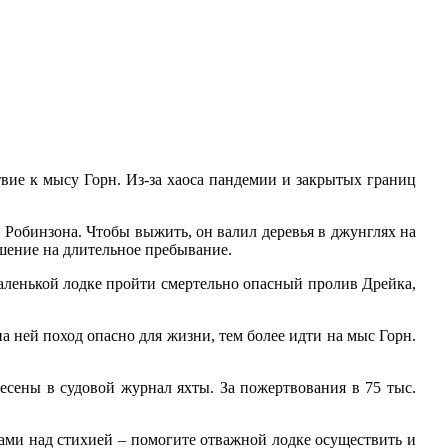
твие к мысу Горн. Из-за хаоса пандемии и закрытых границ
 Робинзона. Чтобы выжить, он валил деревья в джунглях на
шение на длительное пребывание.
маленькой лодке пройти смертельно опасный пролив Дрейка,
а ней поход опасно для жизни, тем более идти на мыс Горн.
есены в судовой журнал яхты. За пожертвования в 75 тыс.
и над стихией – помогите отважной лодке осуществить и