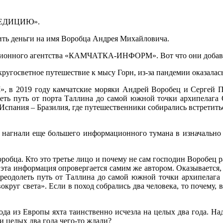
ЕДИЦИЮ».
ить деньги на имя Воробца Андрея Михайловича.
ационного агентства «КАМЧАТКА-ИНФОРМ». Вот что они добав
кругосветное путешествие к мысу Горн, из-за пандемии оказала
2019 году камчатские моряки Андрей Воробец и Сергей Пас
леть путь от порта Таллина до самой южной точки архипелага 
спания – Бразилия, где путешественники собирались встретить
али еще большего информационного тумана в изначально пр
оробца. Кто это третье лицо и почему не сам господин Воробец
к эта информация опровергается самим же автором. Оказываетс
реодолеть путь от Таллина до самой южной точки архипелага 
вокруг света». Если в поход собрались два человека, то почему, 
хода из Европы яхта таинственно исчезла на целых два года. Н
и целых два года чего-то ждали?