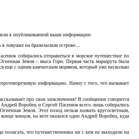
или к опубликованной выше информации:
сь в ловушке на бразильском острове…
енюк собирались отправиться в морское путешествие по
Огненная Земля – мыса Горн. Первая часть маршрута была
ся еще с одним камчатским моряком, который уже несколько
отиворечивую информацию. Начну с того, что вызывает
 рассказывает про свои злоключения? В сообщении говорится
я, Андрей Воробец и Сергей Пасенюк всего лишь собирались
Огненная Земля. Этот поход нельзя назвать кругосветным,
в конце концов, на яхте оказался один Андрей Воробец, куда
адо полагать, что путешественники ни с кем не выходили на