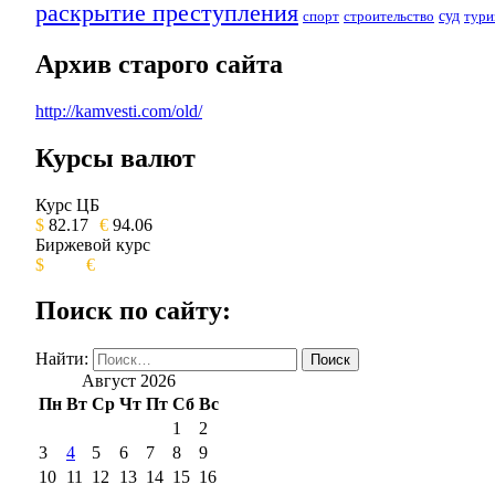
раскрытие преступления
суд
спорт
строительство
тури
Архив старого сайта
http://kamvesti.com/old/
Курсы валют
ОБЩЕСТВЕННО-ПОЛИТИЧЕСКОЕ 
Курс ЦБ
$
82.17
€
94.06
Биржевой курс
$
€
Поиск по сайту:
Найти:
Август 2026
Пн
Вт
Ср
Чт
Пт
Сб
Вс
1
2
3
4
5
6
7
8
9
10
11
12
13
14
15
16