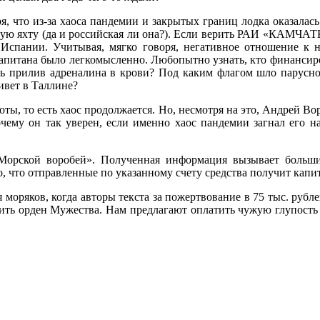
я, что из-за хаоса пандемии и закрытых границ лодка оказалас
скую яхту (да и российская ли она?). Если верить РАИ «КАМЧ
 Испании. Учитывая, мягко говоря, негативное отношение к 
апитана было легкомысленно. Любопытно узнать, кто финансиро
ть прилив адреналина в крови? Под каким флагом шло парусн
ивет в Таллине?
оты, то есть хаос продолжается. Но, несмотря на это, Андрей Во
ему он так уверен, если именно хаос пандемии загнал его на
Морской воробей». Полученная информация вызывает больши
, что отправленные по указанному счету средства получит капи
 моряков, когда авторы текста за пожертвование в 75 тыс. руб
купить орден Мужества. Нам предлагают оплатить чужую глупость