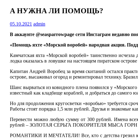
А НУЖНА ЛИ ПОМОЩЬ?
05.10.2021
admin
В аккаунте @seasparrowpage сети Инстаграм недавно поя
«Помощь яхте «Морской воробей» народная акция. Под
Камчатская яхта «Морской воробей» таинственно исчезла д
лодка оказалась в ловушке на настоящем пиратском острове
Капитан Андрей Воробец за время скитаний остался практи
острове, высаживал огород и ремонтировал технику. Брази
Шанс вырваться из ковидного плена появился у «Морского 
известный как кладбище кораблей, и добраться до самого ю
Но для продолжения кругосветки «воробью» требуется срочн
Работы стоят порядка 1,5 млн рублей. Друзья и знакомые ка
Перевести можно любую сумму от 300 рублей. Имена всех 
рублей – ЗОЛОТАЯ СЕРЬГА ПОКОРИТЕЛЯ МЫСА ГОРН и д
РОМАНТИКИ И МЕЧТАТЕЛИ! Все, кто с детства грезил кру