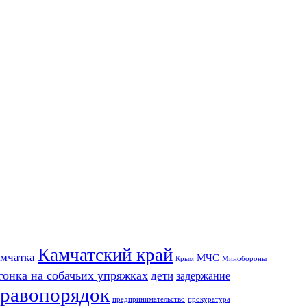
Камчатский край
мчатка
МЧС
Крым
Минобороны
гонка на собачьих упряжках
дети
задержание
равопорядок
предпринимательство
прокуратура