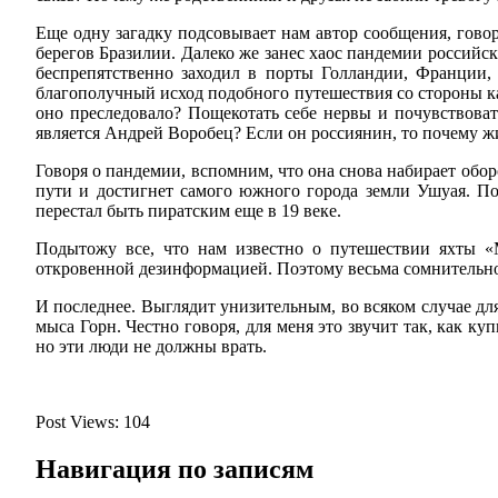
Еще одну загадку подсовывает нам автор сообщения, говор
берегов Бразилии. Далеко же занес хаос пандемии россий
беспрепятственно заходил в порты Голландии, Франции,
благополучный исход подобного путешествия со стороны к
оно преследовало? Пощекотать себе нервы и почувствова
является Андрей Воробец? Если он россиянин, то почему ж
Говоря о пандемии, вспомним, что она снова набирает обор
пути и достигнет самого южного города земли Ушуая. Поч
перестал быть пиратским еще в 19 веке.
Подытожу все, что нам известно о путешествии яхты «
откровенной дезинформацией. Поэтому весьма сомнительно
И последнее. Выглядит унизительным, во всяком случае для
мыса Горн. Честно говоря, для меня это звучит так, как 
но эти люди не должны врать.
Post Views:
104
Навигация по записям