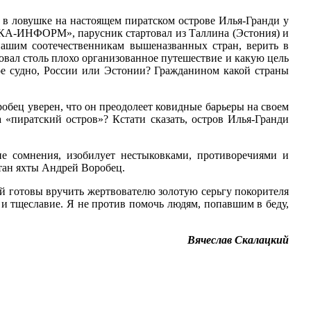
ь в ловушке на настоящем пиратском острове Илья-Гранди у
АТКА-ИНФОРМ», парусник стартовал из Таллина (Эстония) и
нашим соотечественникам вышеназванных стран, верить в
вал столь плохо организованное путешествие и какую цель
ое судно, России или Эстонии? Гражданином какой страны
робец уверен, что он преодолеет ковидные барьеры на своем
 «пиратский остров»? Кстати сказать, остров Илья-Гранди
е сомнения, изобилует нестыковками, противоречиями и
тан яхты Андрей Воробец.
лей готовы вручить жертвователю золотую серьгу покорителя
 и тщеславие. Я не против помочь людям, попавшим в беду,
Вячеслав Скалацкий