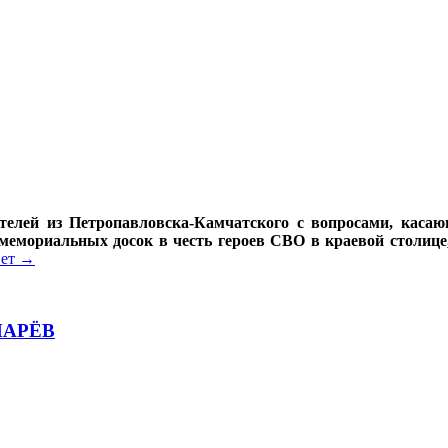
ателей из Петропавловска-Камчатского с вопросами, кас
мемориальных досок в честь героев СВО в краевой столице,
ет
→
ОМАРЁВ