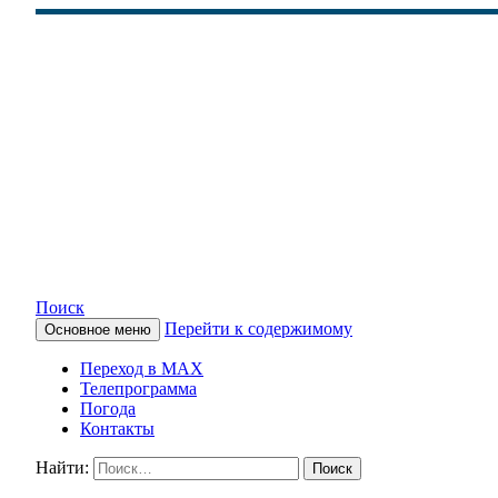
Поиск
Перейти к содержимому
Основное меню
КАМЧАТСКОЕ ИНФОРМАЦ
Переход в MAX
Телепрограмма
Погода
Контакты
Найти: