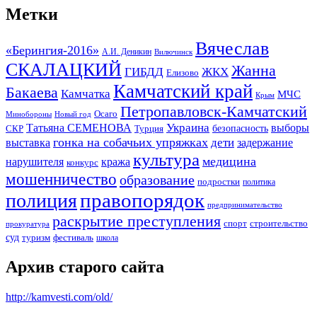
Метки
Вячеслав
«Берингия-2016»
А.И. Деникин
Вилючинск
СКАЛАЦКИЙ
Жанна
ГИБДД
ЖКХ
Елизово
Камчатский край
Бакаева
Камчатка
МЧС
Крым
Петропавловск-Камчатский
Осаго
Минобороны
Новый год
Украина
Татьяна СЕМЕНОВА
выборы
безопасность
СКР
Турция
гонка на собачьих упряжках
дети
выставка
задержание
культура
медицина
нарушителя
кража
конкурс
мошенничество
образование
подростки
политика
правопорядок
полиция
предпринимательство
раскрытие преступления
спорт
строительство
прокуратура
суд
туризм
фестиваль
школа
Архив старого сайта
http://kamvesti.com/old/