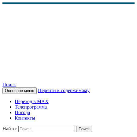
Поиск
Перейти к содержимому
Основное меню
КАМЧАТСКОЕ
Переход в MAX
ИНФОРМАЦИОННОЕ
Телепрограмма
Погода
АГЕНТСТВО (КИА
Контакты
«ВЕСТИ»)
Найти: