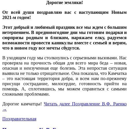
Дорогие земляки!
От всей души поздравляю вас с наступающим Новым
2021-м годом!
Этот добрый и любимый праздник все мы ждем с большим
нетерпением. В предновогодние дни мы готовим подарки и
сюрпризы родным и близким, наряжаем елку, радуемся
возможности провести каникулы вместе с семьей и верим,
что в новом году все мечты сбудутся.
В уходящем году мы столкнулись с серьезными вызовами. Нас
проверяла на прочность общая для всего мира беда – новая,
опасная и неизученная еще болезнь. Эта непростая ситуация
выявила не только отрицательное. Она показала, что Камчатка
– это настоящая территория добра, и всем нам по-прежнему
присущи сострадание, милосердие, готовность прийти на
помощь. А, сплотившись, мы можем справиться с самыми
сложными проблемами.
Дорогие камчатцы!
Читать далее
Поздравление В.Ф. Раенко
→
Поздравительная