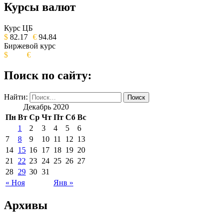
Курсы валют
ОБЩЕСТВЕННО-ПОЛИТИЧЕСКОЕ
ИЗДАНИЕ КАМЧАТСКОГО КРАЯ.
Курс ЦБ
$
82.17
€
94.84
Биржевой курс
$
€
Поиск по сайту:
Найти:
Декабрь 2020
Пн
Вт
Ср
Чт
Пт
Сб
Вс
1
2
3
4
5
6
7
8
9
10
11
12
13
14
15
16
17
18
19
20
21
22
23
24
25
26
27
28
29
30
31
« Ноя
Янв »
Архивы