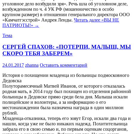
уголовное дело возбудили зря». Речь шла об уголовном деле,
возбужденном по ч. 4 УК РФ (мошенничество в особо
крупном размере) в отношении генерального директора ООО
«Камчатгэсстрой» Андрея Ленды.
Читать далее
«ВЫ НЕ
ПАТРИОТЫ!»
→
Тема
СЕРГЕЙ СПАХОВ: «ПОТЕРПИ, МАЛЫШ, МЫ
СКОРО ТЕБЯ ЗАБЕРЕМ»
24.01.2017
zhanna
Оставить комментарий
История о похищении младенца из больницы подмосковного
Дедовска
Полуторамесячный Матвей Иванов, от которого отказалась
родная мать, в 2014 году был похищен из отделения районной
больницы в Дедовске прямо среди бела дня. Малыша искали
полицейские и волонтеры, а за информацию о его
местонахождении была назначена награда в один миллион
рублей.
Младенца-отказника, теперь его зовут Егор, искали два года и
нашли, когда уже не было никаких надежд. Похитительница
забрала его в свою семью и, по первым оценкам соцорганов,