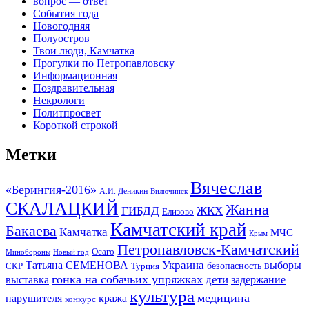
вопрос — ответ
События года
Новогодняя
Полуостров
Твои люди, Камчатка
Прогулки по Петропавловску
Информационная
Поздравительная
Некрологи
Политпросвет
Короткой строкой
Метки
Вячеслав
«Берингия-2016»
А.И. Деникин
Вилючинск
СКАЛАЦКИЙ
Жанна
ГИБДД
ЖКХ
Елизово
Камчатский край
Бакаева
Камчатка
МЧС
Крым
Петропавловск-Камчатский
Осаго
Минобороны
Новый год
Украина
Татьяна СЕМЕНОВА
выборы
безопасность
СКР
Турция
гонка на собачьих упряжках
дети
выставка
задержание
культура
медицина
нарушителя
кража
конкурс