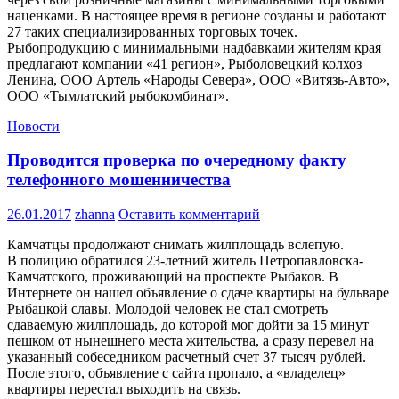
наценками. В настоящее время в регионе созданы и работают
27 таких специализированных торговых точек.
Рыбопродукцию с минимальными надбавками жителям края
предлагают компании «41 регион», Рыболовецкий колхоз
Ленина, ООО Артель «Народы Севера», ООО «Витязь-Авто»,
ООО «Тымлатский рыбокомбинат».
Новости
Проводится проверка по очередному факту
телефонного мошенничества
26.01.2017
zhanna
Оставить комментарий
Камчатцы продолжают снимать жилплощадь вслепую.
В полицию обратился 23-летний житель Петропавловска-
Камчатского, проживающий на проспекте Рыбаков. В
Интернете он нашел объявление о сдаче квартиры на бульваре
Рыбацкой славы. Молодой человек не стал смотреть
сдаваемую жилплощадь, до которой мог дойти за 15 минут
пешком от нынешнего места жительства, а сразу перевел на
указанный собеседником расчетный счет 37 тысяч рублей.
После этого, объявление с сайта пропало, а «владелец»
квартиры перестал выходить на связь.