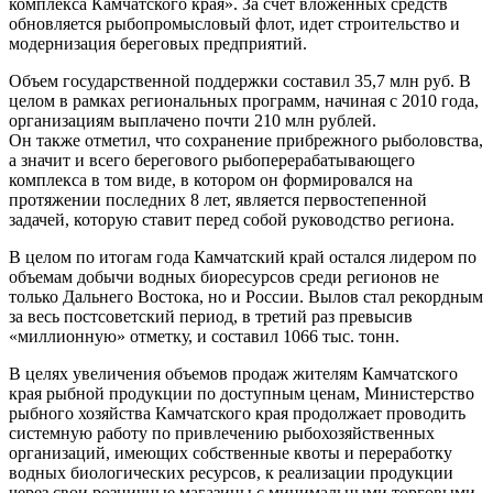
комплекса Камчатского края». За счет вложенных средств
обновляется рыбопромысловый флот, идет строительство и
модернизация береговых предприятий.
Объем государственной поддержки составил 35,7 млн руб. В
целом в рамках региональных программ, начиная с 2010 года,
организациям выплачено почти 210 млн рублей.
Он также отметил, что сохранение прибрежного рыболовства,
а значит и всего берегового рыбоперерабатывающего
комплекса в том виде, в котором он формировался на
протяжении последних 8 лет, является первостепенной
задачей, которую ставит перед собой руководство региона.
В целом по итогам года Камчатский край остался лидером по
объемам добычи водных биоресурсов среди регионов не
только Дальнего Востока, но и России. Вылов стал рекордным
за весь постсоветский период, в третий раз превысив
«миллионную» отметку, и составил 1066 тыс. тонн.
В целях увеличения объемов продаж жителям Камчатского
края рыбной продукции по доступным ценам, Министерство
рыбного хозяйства Камчатского края продолжает проводить
системную работу по привлечению рыбохозяйственных
организаций, имеющих собственные квоты и переработку
водных биологических ресурсов, к реализации продукции
через свои розничные магазины с минимальными торговыми