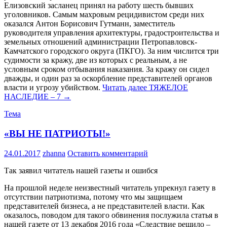
Елизовский засланец принял на работу шесть бывших
уголовников. Самым махровым рецидивистом среди них
оказался Антон Борисович Гутманн, заместитель
руководителя управления архитектуры, градостроительства и
земельных отношений администрации Петропавловск-
Камчатского городского округа (ПКГО). За ним числится три
судимости за кражу, две из которых с реальным, а не
условным сроком отбывания наказания. За кражу он сидел
дважды, и один раз за оскорбление представителей органов
власти и угрозу убийством.
Читать далее
ТЯЖЕЛОЕ
НАСЛЕДИЕ – 7
→
Тема
«ВЫ НЕ ПАТРИОТЫ!»
24.01.2017
zhanna
Оставить комментарий
Так заявил читатель нашей газеты и ошибся
На прошлой неделе неизвестный читатель упрекнул газету в
отсутствии патриотизма, потому что мы защищаем
представителей бизнеса, а не представителей власти. Как
оказалось, поводом для такого обвинения послужила статья в
нашей газете от 13 декабря 2016 года «Следствие решило –