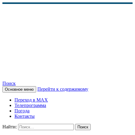
Поиск
Перейти к содержимому
Основное меню
КАМЧАТСКОЕ
Переход в MAX
ИНФОРМАЦИОННОЕ
Телепрограмма
Погода
АГЕНТСТВО (КИА
Контакты
«ВЕСТИ»)
Найти: