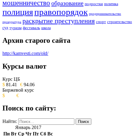
мошенничество
образование
подростки
политика
правопорядок
полиция
предпринимательство
раскрытие преступления
спорт
строительство
прокуратура
суд
туризм
фестиваль
школа
Архив старого сайта
http://kamvesti.com/old/
Курсы валют
ОБЩЕСТВЕННО-ПОЛИТИЧЕСКОЕ
ИЗДАНИЕ КАМЧАТСКОГО КРАЯ.
Курс ЦБ
$
81.41
€
94.06
Биржевой курс
$
€
Поиск по сайту:
Найти:
Январь 2017
Пн
Вт
Ср
Чт
Пт
Сб
Вс