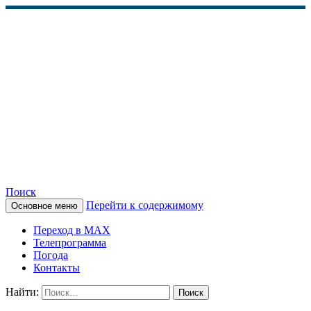
Поиск
Перейти к содержимому
Основное меню
КАМЧАТСКОЕ
Переход в MAX
ИНФОРМАЦИОННОЕ
Телепрограмма
Погода
АГЕНТСТВО (КИА
Контакты
«ВЕСТИ»)
Найти: