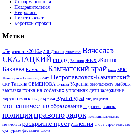
Информационная
Поздравительная
Некрологи
Политпросвет
Короткой строкой
Метки
Вячеслав
«Берингия-2016»
А.И. Деникин
Вилючинск
СКАЛАЦКИЙ
Жанна
ГИБДД
ЖКХ
Елизово
Камчатский край
Бакаева
Камчатка
МЧС
Крым
Петропавловск-Камчатский
Осаго
Минобороны
Новый год
Украина
Татьяна СЕМЕНОВА
выборы
безопасность
СКР
Турция
гонка на собачьих упряжках
дети
выставка
задержание
культура
медицина
нарушителя
кража
конкурс
мошенничество
образование
подростки
политика
правопорядок
полиция
предпринимательство
раскрытие преступления
спорт
строительство
прокуратура
суд
туризм
фестиваль
школа