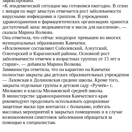
зафиксировано.
«К эпидемической ситуации мы готовимся ежегодно. В сезон
с января по март зачастую отмечается рост заболеваемости
вирусными инфекциями и гриппом. В учреждениях
здравоохранения и фармацевтических организациях хранится
достаточный запас медикаментов и масок для населения», —
сказала Марина Волкова.
Она отметила, что сейчас эпидпорог превышен во многих
муниципальных образованиях Камчатки.
«Исключение составляют Соболевский, Алеутский,
Олюторский и Карагинский районы. Основной рост
заболеваемости отмечен в возрастных группах от 15 лет и
старше», — добавила Марина Волкова.
Замминистра отметила, что на карантин на Камчатке
полностью закрыты два детских образовательных учреждения
— Лазовская и Долиновская средние школы. Кроме того,
закрыты отдельные группы в детском саду «Ручеёк» с.
Мильково и классы Мильковской средней школы.
В министерстве здравоохранения Камчатского края
рекомендуют продолжать использовать одноразовые
защитные маски при контактах с больными, избегать
массовых мероприятий в закрытых помещениях и в случае
возникновения симптомов заболевания обращаться за
помощью к специалистам.