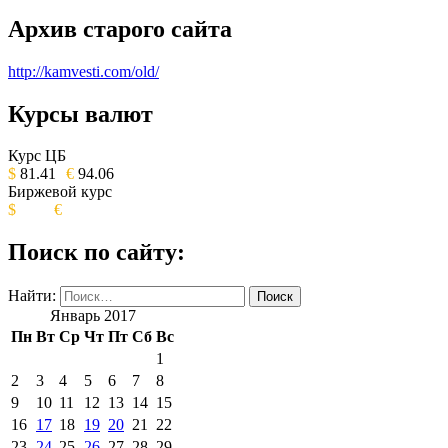
Архив старого сайта
http://kamvesti.com/old/
Курсы валют
ОБЩЕСТВЕННО-ПОЛИТИЧЕСКОЕ
ИЗДАНИЕ КАМЧАТСКОГО КРАЯ.
Курс ЦБ
$
81.41
€
94.06
Биржевой курс
$
€
Поиск по сайту:
Найти:
Январь 2017
Пн
Вт
Ср
Чт
Пт
Сб
Вс
1
2
3
4
5
6
7
8
9
10
11
12
13
14
15
16
17
18
19
20
21
22
23
24
25
26
27
28
29