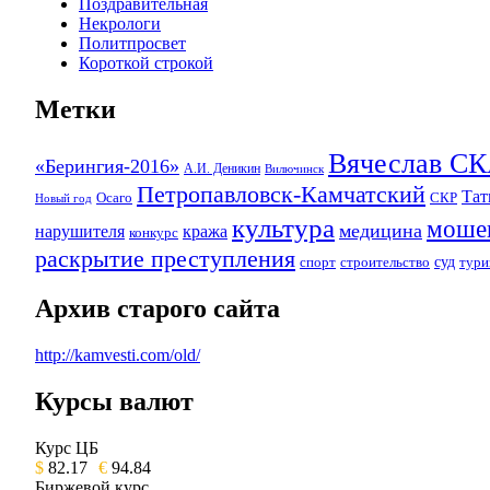
Поздравительная
Некрологи
Политпросвет
Короткой строкой
Метки
Вячеслав 
«Берингия-2016»
А.И. Деникин
Вилючинск
Петропавловск-Камчатский
Та
Осаго
СКР
Новый год
культура
моше
медицина
нарушителя
кража
конкурс
раскрытие преступления
суд
спорт
строительство
тури
Архив старого сайта
http://kamvesti.com/old/
Курсы валют
ОБЩЕСТВЕННО-ПОЛИТИЧЕСКОЕ 
Курс ЦБ
$
82.17
€
94.84
Биржевой курс