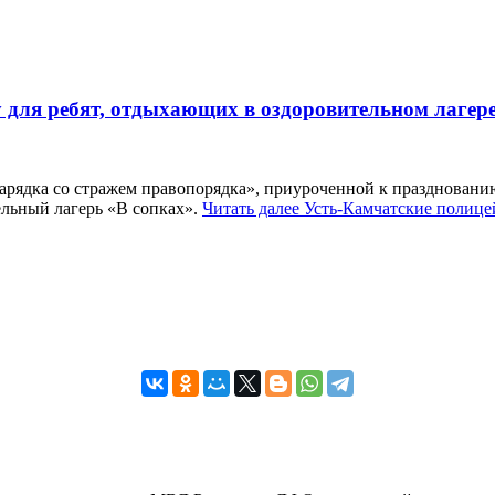
 для ребят, отдыхающих в оздоровительном лагер
рядка со стражем правопорядка», приуроченной к празднованию
льный лагерь «В сопках».
Читать далее
Усть-Камчатские полице