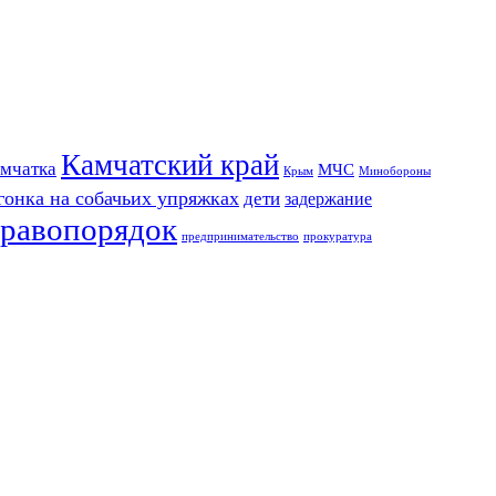
Камчатский край
мчатка
МЧС
Крым
Минобороны
гонка на собачьих упряжках
дети
задержание
равопорядок
предпринимательство
прокуратура