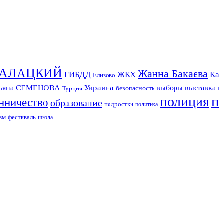
СКАЛАЦКИЙ
Жанна Бакаева
ГИБДД
ЖКХ
Ка
Елизово
Украина
тьяна СЕМЕНОВА
выборы
выставка
безопасность
Турция
п
полиция
нничество
образование
подростки
политика
зм
фестиваль
школа
ИЗДАНИЕ КАМЧАТСКОГО КРАЯ.