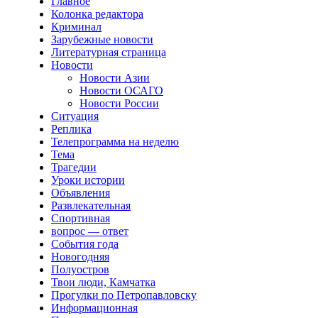
Главное
Колонка редактора
Криминал
Зарубежные новости
Литературная страница
Новости
Новости Азии
Новости ОСАГО
Новости России
Ситуация
Реплика
Телепрограмма на неделю
Тема
Трагедии
Уроки истории
Объявления
Развлекательная
Спортивная
вопрос — ответ
События года
Новогодняя
Полуостров
Твои люди, Камчатка
Прогулки по Петропавловску
Информационная