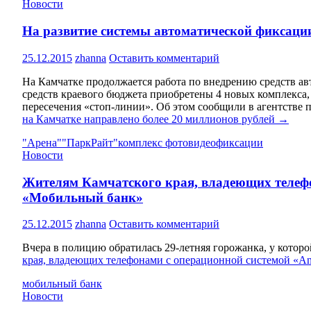
Новости
На развитие системы автоматической фиксаци
25.12.2015
zhanna
Оставить комментарий
На Камчатке продолжается работа по внедрению средств а
средств краевого бюджета приобретены 4 новых комплекса,
пересечения «стоп-линии». Об этом сообщили в агентстве 
на Камчатке направлено более 20 миллионов рублей
→
"Арена"
"ПаркРайт"
комплекс фотовидеофиксации
Новости
Жителям Камчатского края, владеющих телефо
«Мобильный банк»
25.12.2015
zhanna
Оставить комментарий
Вчера в полицию обратилась 29-летняя горожанка, у которо
края, владеющих телефонами с операционной системой «An
мобильный банк
Новости