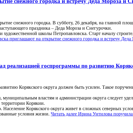
тие снежного городка и встречу Деда Мороза и С
тие снежного городка. В субботу, 26 декабря, на главной пло
наступающего праздника – Деда Мороза и Снегурочки.
и художественной школы Петропавловска. Старт началу строите
ска приглашают на открытие снежного городка и встречу Деда
ад реализацией госпрограммы по развитию Коряк
азвитию Корякского округа должен быть усилен. Такое поручени
, муниципальным властям и администрации округа следует удел
 территории Корякии.
. Население Корякского округа живет в сложных северных усло
изованные условия жизни.
Читать далее
Ирина Унтилова поручила 