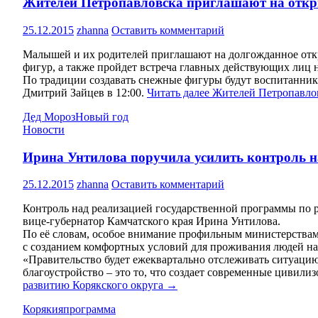
Жителей Петропавловска приглашают на откры
25.12.2015
zhanna
Оставить комментарий
Малышей и их родителей приглашают на долгожданное откры
фигур, а также пройдет встреча главных действующих лиц 
По традиции создавать снежные фигуры будут воспитанник
Дмитрий Зайцев в 12:00.
Читать далее
Жителей Петропавлов
Дед Мороз
Новый год
Новости
Ирина Унтилова поручила усилить контроль н
25.12.2015
zhanna
Оставить комментарий
Контроль над реализацией государственной программы по р
вице-губернатор Камчатского края Ирина Унтилова.
По её словам, особое внимание профильным министерствам
с созданием комфортных условий для проживания людей на
«Правительство будет ежеквартально отслеживать ситуацию
благоустройство – это то, что создает современные цивил
развитию Корякского округа
→
Корякия
программа