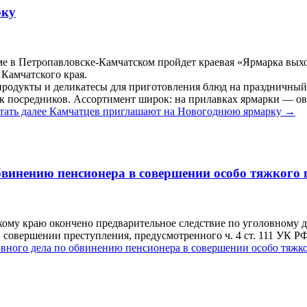
рку
роме в Петропавловске-Камчатском пройдет краевая «Ярмарка вых
 Камчатского края.
родукты и деликатесы для приготовления блюд на праздничный 
 посредников. Ассортимент широк: на прилавках ярмарки — ово
тать далее
Камчатцев приглашают на Новогоднюю ярмарку
→
бвинению пенсионера в совершении особо тяжкого 
ому краю окончено предварительное следствие по уголовному де
совершении преступления, предусмотренного ч. 4 ст. 111 УК Р
вного дела по обвинению пенсионера в совершении особо тяжк