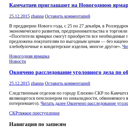
Камчатцев приглашают на Новогоднюю ярма
25.12.2015
zhanna
Оставить комментарий
В преддверии Нового года, с 25 по 27 декабря, в Роллерд
экономического развития, предпринимательства и торговли
«Посетители ярмарки смогут приобрести все необходимые п
предложена покупателям по выгодным ценам — без наценок
хлебобулочные и кондитерские изделия, многое другое».
Чи
Новогодняя ярмарка
Новости
Окончено расследование уголовного дела по о
25.12.2015
zhanna
Оставить комментарий
Следственным отделом по городу Елизово СКР по Камчатск
являющегося пенсионером по инвалидности, обвиняемого в 
потерпевшего).
Читать далее
Окончено расследование уголо
СКР
тяжкое преступление
Навигация по записям