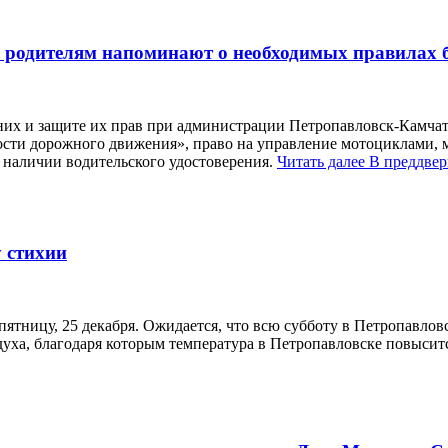
 родителям напоминают о необходимых правилах б
х и защите их прав при администрации Петропавловск-Камчатск
ости дорожного движения», право на управление мотоциклами,
 наличии водительского удостоверения.
Читать далее
В преддвер
 стихии
ятницу, 25 декабря. Ожидается, что всю субботу в Петропавловс
уха, благодаря которым температура в Петропавловске повыситс