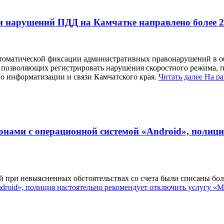
и нарушений ПДД на Камчатке направлено более 
втоматической фиксации административных правонарушений в об
 позволяющих регистрировать нарушения скоростного режима, пр
по информатизации и связи Камчатского края.
Читать далее
На р
нами с операционной системой «Android», полици
й при невыясненных обстоятельствах со счета были списаны бол
droid», полиция настоятельно рекомендует отключить услугу «