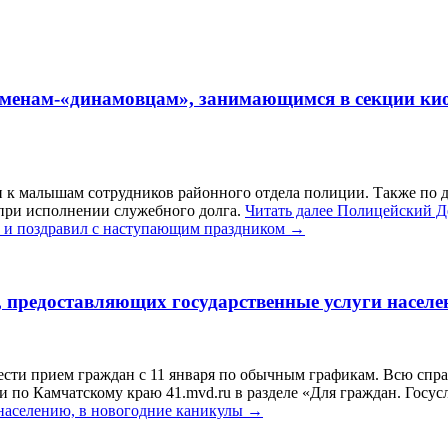
менам-«динамовцам», занимающимся в секции киок
к малышам сотрудников районного отдела полиции. Также по д
 при исполнении служебного долга.
Читать далее
Полицейский Де
, и поздравил с наступающим праздником
→
, предоставляющих государственные услуги населе
ести прием граждан с 11 января по обычным графикам. Всю сп
по Камчатскому краю 41.mvd.ru в разделе «Для граждан. Госус
населению, в новогодние каникулы
→