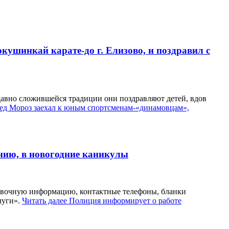
ушинкай карате-до г. Елизово, и поздравил с
авно сложившейся традиции они поздравляют детей, вдов
д Мороз заехал к юным спортсменам-«динамовцам»,
нию, в новогодние каникулы
равочную информацию, контактные телефоны, бланки
луги».
Читать далее
Полиция информирует о работе