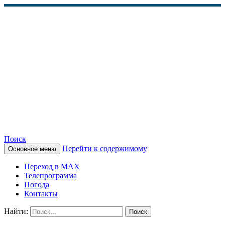
Поиск
Перейти к содержимому
Основное меню
КАМЧАТСКОЕ
Переход в MAX
ИНФОРМАЦИОННОЕ
Телепрограмма
Погода
АГЕНТСТВО (КИА
Контакты
«ВЕСТИ»)
Найти: