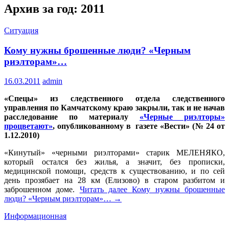
Архив за год: 2011
Ситуация
Кому нужны брошенные люди? «Черным
риэлторам»…
16.03.2011
admin
«Спецы» из следственного отдела следственного
управления по Камчатскому краю закрыли, так и не начав
расследование по материалу
«Черные риэлторы»
процветают»
, опубликованному в газете «Вести» (№ 24 от
1.12.2010)
«Кинутый» «черными риэлторами» старик МЕЛЕНЯКО,
который остался без жилья, а значит, без прописки,
медицинской помощи, средств к существованию, и по сей
день прозябает на 28 км (Елизово) в старом разбитом и
заброшенном доме.
Читать далее
Кому нужны брошенные
люди? «Черным риэлторам»…
→
Информационная