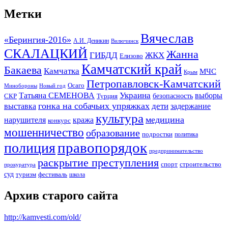
Метки
Вячеслав
«Берингия-2016»
А.И. Деникин
Вилючинск
СКАЛАЦКИЙ
Жанна
ГИБДД
ЖКХ
Елизово
Камчатский край
Бакаева
Камчатка
МЧС
Крым
Петропавловск-Камчатский
Осаго
Минобороны
Новый год
Украина
Татьяна СЕМЕНОВА
выборы
безопасность
СКР
Турция
гонка на собачьих упряжках
дети
выставка
задержание
культура
медицина
нарушителя
кража
конкурс
мошенничество
образование
подростки
политика
правопорядок
полиция
предпринимательство
раскрытие преступления
спорт
строительство
прокуратура
суд
туризм
фестиваль
школа
Архив старого сайта
http://kamvesti.com/old/