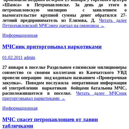
«Шамса» в Петропавловске. За день до этого в
петропавловскую милицию с заявлением о
вымогательстве крупной суммы денег обратился 27-
летний предприниматель из Елизова, Д.
Читать далее
Петропавловский МЧСовец наехал на омоновца
→
Информационная
МЧСник приторговывал наркотиками
01.02.2011
admin
27 января в поселке Раздольном елизовские милиционеры
совместно со своими коллегами из Камчатского УВД
провели операцию под кодовым названием «Проверочная
закупка». Поводом послужила оперативная информация
об употреблении наркотиков бойцами батальона МЧС,
расположившегося в поселке.
Читать далее
МЧСник
приторговывал наркотиками
→
Информационная
МЧС спасет петропавловцев от лавин
табличками