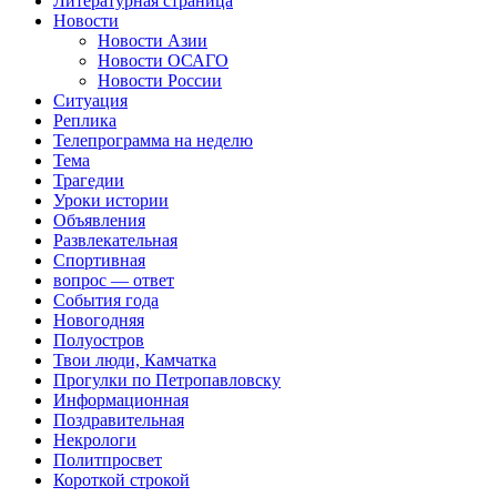
Литературная страница
Новости
Новости Азии
Новости ОСАГО
Новости России
Ситуация
Реплика
Телепрограмма на неделю
Тема
Трагедии
Уроки истории
Объявления
Развлекательная
Спортивная
вопрос — ответ
События года
Новогодняя
Полуостров
Твои люди, Камчатка
Прогулки по Петропавловску
Информационная
Поздравительная
Некрологи
Политпросвет
Короткой строкой