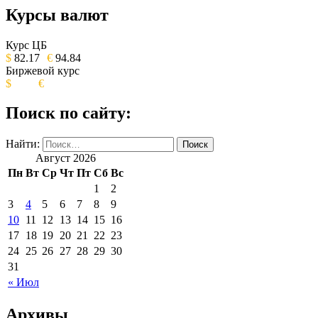
Курсы валют
ОБЩЕСТВЕННО-ПОЛИТИЧЕСКОЕ
ИЗДАНИЕ КАМЧАТСКОГО КРАЯ.
Курс ЦБ
$
82.17
€
94.84
Биржевой курс
$
€
Поиск по сайту:
Найти:
Август 2026
Пн
Вт
Ср
Чт
Пт
Сб
Вс
1
2
3
4
5
6
7
8
9
10
11
12
13
14
15
16
17
18
19
20
21
22
23
24
25
26
27
28
29
30
31
« Июл
Архивы