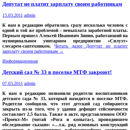
Депутат не платит зарплату своим работникам
15.03.2011
admin
К нам в редакцию обратились сразу несколько человек с
одной и той же проблемой – невыплата заработной платы.
Первым пришел Алексей Иванович Зинин, работавший на
муниципальном унитарном предприятии «Силуэт»
слесарем-сантехником.
Читать далее
Депутат не платит
зарплату своим работникам
→
Информационная
Детский сад № 33 в поселке МТФ закроют!
07.03.2011
admin
К нам в редакцию позвонили родители воспитанников
детского сада № 33, который находится в поселке МТФ.
Родители сообщили, что этот детский сад собираются
закрыть из-за того, что у здания дефицит сейсмичности
составляет 2,5 балла. Также в акте, представленном ООО
«Проект-М» (читай «Рога и копыта»), проводившем
обследование сказано: «…т.к. ряд основных конструкций
находится в ограниченно работоспособном состоянии,