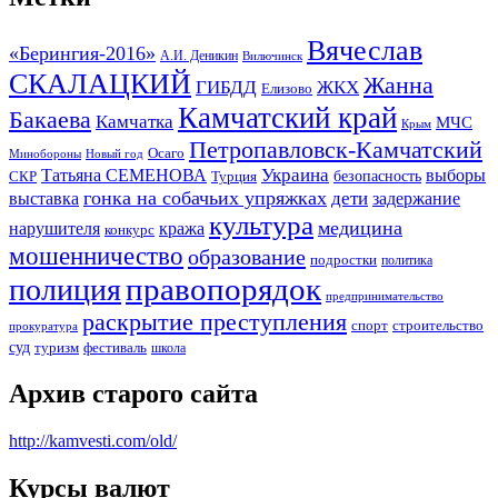
Вячеслав
«Берингия-2016»
А.И. Деникин
Вилючинск
СКАЛАЦКИЙ
Жанна
ГИБДД
ЖКХ
Елизово
Камчатский край
Бакаева
Камчатка
МЧС
Крым
Петропавловск-Камчатский
Осаго
Минобороны
Новый год
Украина
Татьяна СЕМЕНОВА
выборы
безопасность
СКР
Турция
гонка на собачьих упряжках
дети
выставка
задержание
культура
медицина
нарушителя
кража
конкурс
мошенничество
образование
подростки
политика
правопорядок
полиция
предпринимательство
раскрытие преступления
спорт
строительство
прокуратура
суд
туризм
фестиваль
школа
Архив старого сайта
http://kamvesti.com/old/
Курсы валют