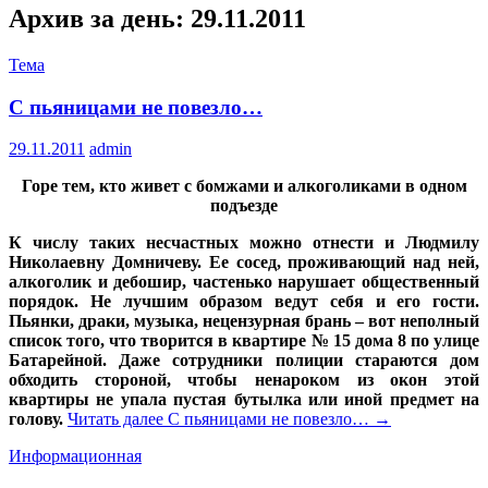
Архив за день: 29.11.2011
Тема
С пьяницами не повезло…
29.11.2011
admin
Горе тем, кто живет с бомжами и алкоголиками в одном
подъезде
К числу таких несчастных можно отнести и Людмилу
Николаевну Домничеву. Ее сосед, проживающий над ней,
алкоголик и дебошир, частенько нарушает общественный
порядок. Не лучшим образом ведут себя и его гости.
Пьянки, драки, музыка, нецензурная брань – вот неполный
список того, что творится в квартире № 15 дома 8 по улице
Батарейной. Даже сотрудники полиции стараются дом
обходить стороной, чтобы ненароком из окон этой
квартиры не упала пустая бутылка или иной предмет на
голову.
Читать далее
С пьяницами не повезло…
→
Информационная