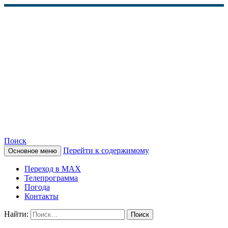
Поиск
Перейти к содержимому
Основное меню
КАМЧАТСКОЕ
Переход в MAX
ИНФОРМАЦИОННОЕ
Телепрограмма
Погода
АГЕНТСТВО (КИА
Контакты
«ВЕСТИ»)
Найти: