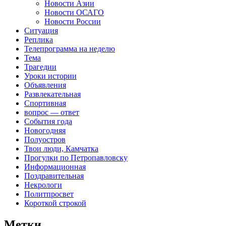
Новости Азии
Новости ОСАГО
Новости России
Ситуация
Реплика
Телепрограмма на неделю
Тема
Трагедии
Уроки истории
Объявления
Развлекательная
Спортивная
вопрос — ответ
События года
Новогодняя
Полуостров
Твои люди, Камчатка
Прогулки по Петропавловску
Информационная
Поздравительная
Некрологи
Политпросвет
Короткой строкой
Метки