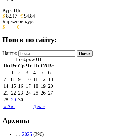
ОБЩЕСТВЕННО-ПОЛИТИЧЕСКОЕ
ИЗДАНИЕ КАМЧАТСКОГО КРАЯ.
Курс ЦБ
$
82.17
€
94.84
Биржевой курс
$
€
Поиск по сайту:
Найти:
Ноябрь 2011
Пн
Вт
Ср
Чт
Пт
Сб
Вс
1
2
3
4
5
6
7
8
9
10
11
12
13
14
15
16
17
18
19
20
21
22
23
24
25
26
27
28
29
30
« Авг
Дек »
Архивы
2026
(296)