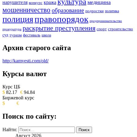
культура
медицина
нарушителя
кража
конкурс
мошенничество
образование
подростки
политика
правопорядок
полиция
предпринимательство
раскрытие преступления
спорт
строительство
прокуратура
суд
туризм
фестиваль
школа
Архив старого сайта
http://kamvesti.com/old/
Курсы валют
ОБЩЕСТВЕННО-ПОЛИТИЧЕСКОЕ
ИЗДАНИЕ КАМЧАТСКОГО КРАЯ.
Курс ЦБ
$
82.17
€
94.84
Биржевой курс
$
€
Поиск по сайту:
Найти:
Август 2026