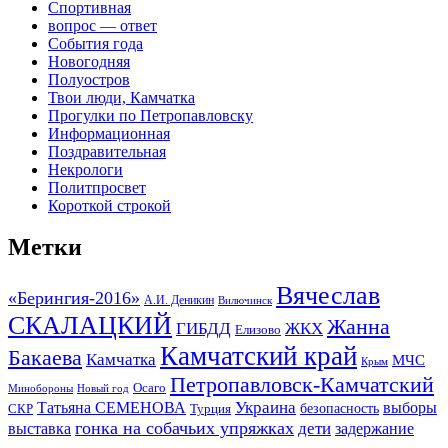
Спортивная
вопрос — ответ
События года
Новогодняя
Полуостров
Твои люди, Камчатка
Прогулки по Петропавловску
Информационная
Поздравительная
Некрологи
Политпросвет
Короткой строкой
Метки
Вячеслав
«Берингия-2016»
А.И. Деникин
Вилючинск
СКАЛАЦКИЙ
Жанна
ГИБДД
ЖКХ
Елизово
Камчатский край
Бакаева
Камчатка
МЧС
Крым
Петропавловск-Камчатский
Осаго
Минобороны
Новый год
Украина
Татьяна СЕМЕНОВА
выборы
безопасность
СКР
Турция
гонка на собачьих упряжках
дети
выставка
задержание