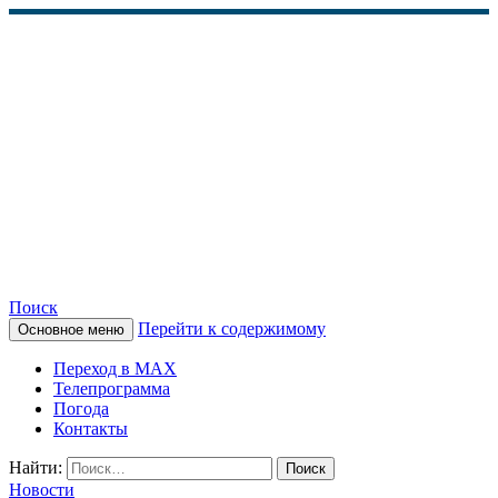
Поиск
Перейти к содержимому
Основное меню
КАМЧАТСКОЕ
Переход в MAX
ИНФОРМАЦИОННОЕ
Телепрограмма
Погода
АГЕНТСТВО (КИА
Контакты
«ВЕСТИ»)
Найти:
Новости