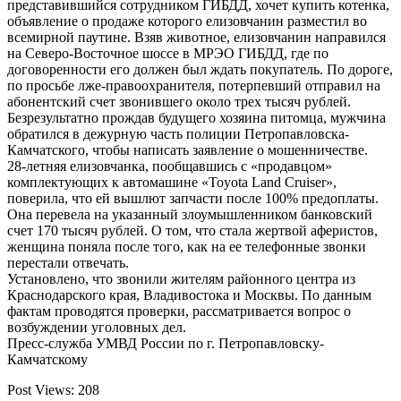
представившийся сотрудником ГИБДД, хочет купить котенка,
объявление о продаже которого елизовчанин разместил во
всемирной паутине. Взяв животное, елизовчанин направился
на Северо-Восточное шоссе в МРЭО ГИБДД, где по
договоренности его должен был ждать покупатель. По дороге,
по просьбе лже-правоохранителя, потерпевший отправил на
абонентский счет звонившего около трех тысяч рублей.
Безрезультатно прождав будущего хозяина питомца, мужчина
обратился в дежурную часть полиции Петропавловска-
Камчатского, чтобы написать заявление о мошенничестве.
28-летняя елизовчанка, пообщавшись с «продавцом»
комплектующих к автомашине «Toyota Land Cruiser»,
поверила, что ей вышлют запчасти после 100% предоплаты.
Она перевела на указанный злоумышленником банковский
счет 170 тысяч рублей. О том, что стала жертвой аферистов,
женщина поняла после того, как на ее телефонные звонки
перестали отвечать.
Установлено, что звонили жителям районного центра из
Краснодарского края, Владивостока и Москвы. По данным
фактам проводятся проверки, рассматривается вопрос о
возбуждении уголовных дел.
Пресс-служба УМВД России по г. Петропавловску-
Камчатскому
Post Views:
208