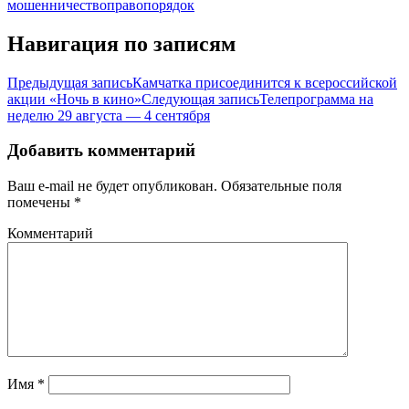
мошенничество
правопорядок
Навигация по записям
Предыдущая запись
Камчатка присоединится к всероссийской
акции «Ночь в кино»
Следующая запись
Телепрограмма на
неделю 29 августа — 4 сентября
Добавить комментарий
Ваш e-mail не будет опубликован.
Обязательные поля
помечены
*
Комментарий
Имя
*