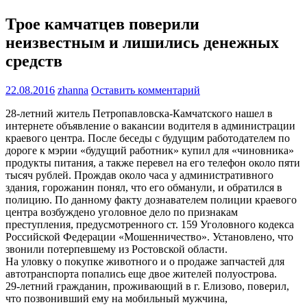
Трое камчатцев поверили
неизвестным и лишились денежных
средств
22.08.2016
zhanna
Оставить комментарий
28-летний житель Петропавловска-Камчатского нашел в
интернете объявление о вакансии водителя в администрации
краевого центра. После беседы с будущим работодателем по
дороге к мэрии «будущий работник» купил для «чиновника»
продукты питания, а также перевел на его телефон около пяти
тысяч рублей. Прождав около часа у административного
здания, горожанин понял, что его обманули, и обратился в
полицию. По данному факту дознавателем полиции краевого
центра возбуждено уголовное дело по признакам
преступления, предусмотренного ст. 159 Уголовного кодекса
Российской Федерации «Мошенничество». Установлено, что
звонили потерпевшему из Ростовской области.
На уловку о покупке животного и о продаже запчастей для
автотранспорта попались еще двое жителей полуострова.
29-летний гражданин, проживающий в г. Елизово, поверил,
что позвонивший ему на мобильный мужчина,