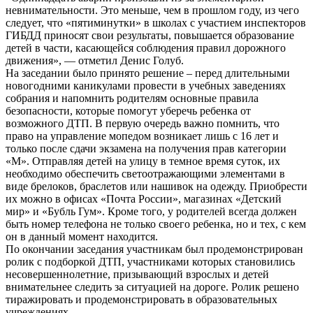
невнимательности. Это меньше, чем в прошлом году, из чего
следует, что «пятиминутки» в школах с участием инспекторов
ГИБДД приносят свои результаты, повышается образование
детей в части, касающейся соблюдения правил дорожного
движения», — отметил Денис Голуб.
На заседании было принято решение – перед длительными
новогодними каникулами провести в учебных заведениях
собрания и напомнить родителям основные правила
безопасности, которые помогут уберечь ребенка от
возможного ДТП. В первую очередь важно помнить, что
право на управление мопедом возникает лишь с 16 лет и
только после сдачи экзамена на получения прав категории
«М». Отправляя детей на улицу в темное время суток, их
необходимо обеспечить светоотражающими элементами в
виде брелоков, браслетов или нашивок на одежду. Приобрести
их можно в офисах «Почта России», магазинах «Детский
мир» и «Бубль Гум». Кроме того, у родителей всегда должен
быть номер телефона не только своего ребенка, но и тех, с кем
он в данный момент находится.
По окончании заседания участникам был продемонстрирован
ролик с подборкой ДТП, участниками которых становились
несовершеннолетние, призывающий взрослых и детей
внимательнее следить за ситуацией на дороге. Ролик решено
тиражировать и продемонстрировать в образовательных
учреждениях.