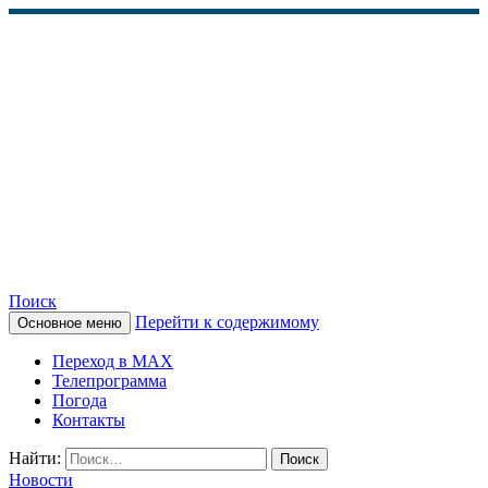
Поиск
Перейти к содержимому
Основное меню
КАМЧАТСКОЕ
Переход в MAX
ИНФОРМАЦИОННОЕ
Телепрограмма
Погода
АГЕНТСТВО (КИА
Контакты
«ВЕСТИ»)
Найти:
Новости