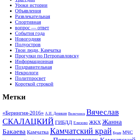
Уроки истории
Объявления
Развлекательная
Спортивная
вопрос — ответ
События года
Новогодняя
Полуостров
Твои люди, Камчатка
Прогулки по Петропавловску
Информационная
Поздравительная
Некрологи
Политпросвет
Короткой строкой
Метки
Вячеслав
«Берингия-2016»
А.И. Деникин
Вилючинск
СКАЛАЦКИЙ
Жанна
ГИБДД
ЖКХ
Елизово
Камчатский край
Бакаева
Камчатка
МЧС
Крым
Петропавловск-Камчатский