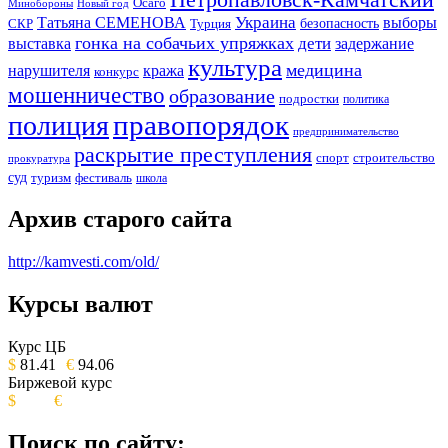
Осаго
Минобороны
Новый год
Украина
Татьяна СЕМЕНОВА
выборы
безопасность
СКР
Турция
гонка на собачьих упряжках
дети
выставка
задержание
культура
медицина
нарушителя
кража
конкурс
мошенничество
образование
подростки
политика
правопорядок
полиция
предпринимательство
раскрытие преступления
спорт
строительство
прокуратура
суд
туризм
фестиваль
школа
Архив старого сайта
http://kamvesti.com/old/
Курсы валют
ОБЩЕСТВЕННО-ПОЛИТИЧЕСКОЕ
ИЗДАНИЕ КАМЧАТСКОГО КРАЯ.
Курс ЦБ
$
81.41
€
94.06
Биржевой курс
$
€
Поиск по сайту: