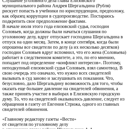
Слушание уголовного дела главы Елизовского
муниципального района Андрея Шергальдина (Рубля)
рискует попасть в учебники по юриспруденции, предположу,
как образец коррупции в судопроизводстве. Постараюсь
подкрепить свое предположение фактами.
В начале июля этого года елизовский судья, господин
Соловьев, когда должны были начаться слушания по
уголовному делу, вдруг отпускает господина Шергальдина в
отпуск на один месяц. Затем, в конце сентября, когда были
опрошены все свидетели по делу (а их несколько десятков)
господин Соловьев вдруг вспомнил, что его жена (Соловьева)
работает в следственном комитете, а это, по его мнению,
попадает под определение «конфликт интересов». Поэтому,
неподкупный елизовский судья Соловьев, взял самоотвод.
В
свою очередь это означало, что нужно всех свидетелей
вызывать в суд заново и заслушивать их показания. Что,
безусловно, дало Шергальдину возможность для того, чтобы
оказать еще большее давление на свидетелей обвинения, а
также принять участие в выборах в Елизовскую городскую
думу. То, что на свидетелей оказывалось давление, следует из
обращения в газету от Евгения Стрижа, одного из главных
свидетелей обвинения.
«Главному редактору газеты «Вести»
от свидетеля по уголовному делу