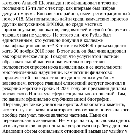
которого Андрей Шергальдин не афишировал в течение
последних 15-ти лет с тех пор, как впервые был избран
депутатом думы Елизовского района, имеет регистрационный
номер 018. Мы попытались найти среди камчатских юристов
других выпускников КФЮКа, но среди местных
юрисконсультов, адвокатов, следователей и судей обнаружить
таковых нам не удалось. Не оттого ли, что Рубль был
единственным, кто успешно получил в колледже
квалификацию «юрист»? Кстати сам КФЮК приказал долго
жить 30 ноября 2010 года. В этот день он был ликвидирован
как юридическое лицо. Говорят, что услуги этой частной
образовательной лавочки окончательно перестали
пользоваться спросом из-за выявленных в ее деятельности
многочисленных нарушений. Камчатский финансово-
юридический колледж стал не единственным учебным
заведением, которое главный елизовский депутат окончил в
рекордно короткие сроки. В 2001 году он предъявил диплом
московского Института сферы социальных отношений. Там,
по данным официально опубликованной биографии,
Шергальдин также учился на юриста. Любопытно заметить,
что этот вуз, из названия которого невозможно понять на кого
вообще там учат, также является частным. Ныне он
переименован в академию. Несмотря на это, по словам одного
из выпускников, «при попытке устроиться на работу, диплом
Академии сферы социальных отношений вызывает улыбку у