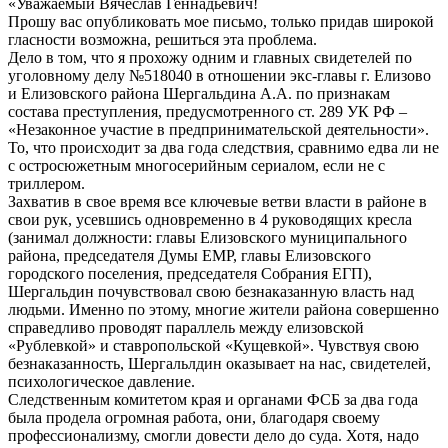
«Уважаемый Вячеслав Геннадьевич!
Прошу вас опубликовать мое письмо, только придав широкой
гласности возможна, решиться эта проблема.
Дело в том, что я прохожу одним и главных свидетелей по
уголовному делу №518040 в отношении экс-главы г. Елизово
и Елизовского района Шергальдина А.А. по признакам
состава преступления, предусмотренного ст. 289 УК РФ –
«Незаконное участие в предпринимательской деятельности».
То, что происходит за два года следствия, сравнимо едва ли не
с остросюжетным многосерийным сериалом, если не с
триллером.
Захватив в свое время все ключевые ветви власти в районе в
свои рук, усевшись одновременно в 4 руководящих кресла
(занимал должности: главы Елизовского муниципального
района, председателя Думы ЕМР, главы Елизовского
городского поселения, председателя Собрания ЕГП),
Шергальдин почувствовал свою безнаказанную власть над
людьми. Именно по этому, многие жители района совершенно
справедливо проводят параллель между елизовской
«Рублевкой» и ставропольской «Кущевкой». Чувствуя свою
безнаказанность, Шергальлдин оказывает на нас, свидетелей,
психологическое давление.
Следственным комитетом края и органами ФСБ за два года
была продела огромная работа, они, благодаря своему
профессионализму, смогли довести дело до суда. Хотя, надо