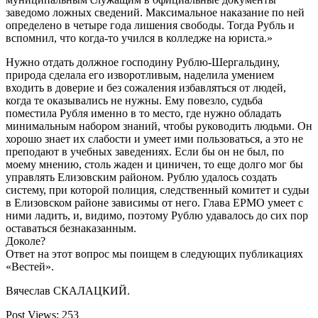
заведомо ложных сведений. Максимальное наказание по ней
определено в четыре года лишения свободы. Тогда Рубль и
вспомнил, что когда-то учился в колледже на юриста.»
Нужно отдать должное господину Рублю-Шергальдину,
природа сделала его изворотливым, наделила умением
входить в доверие и без сожаления избавляться от людей,
когда те оказывались не нужны. Ему повезло, судьба
поместила Рубля именно в то место, где нужно обладать
минимальным набором знаний, чтобы руководить людьми. Он
хорошо знает их слабости и умеет ими пользоваться, а это не
преподают в учебных заведениях. Если бы он не был, по
моему мнению, столь жаден и циничен, то еще долго мог бы
управлять Елизовским районом. Рублю удалось создать
систему, при которой полиция, следственный комитет и судьи
в Елизовском районе зависимы от него. Глава ЕРМО умеет с
ними ладить, и, видимо, поэтому Рублю удавалось до сих пор
оставаться безнаказанным.
Доколе?
Ответ на этот вопрос мы поищем в следующих публикациях
«Вестей».
Вячеслав СКАЛАЦКИЙ.
Post Views:
253