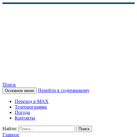
Поиск
Перейти к содержимому
Основное меню
КАМЧАТСКОЕ
Переход в MAX
ИНФОРМАЦИОННОЕ
Телепрограмма
Погода
АГЕНТСТВО (КИА
Контакты
«ВЕСТИ»)
Найти:
Главное