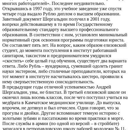
многих работодателей». Последнее неудивительно.
Открывшись в 1997 году, это учебное заведение уже спустя
четыре года выдало Рублю диплом о высшем образовании.
Заветный документ Шергальдин получил в 2001 году,
вопреки действовавшему в то время Государственному
образовательному стандарту высшего профессионального
образования. В соответствии с ним, установлен минимальный
нормативный срок освоения программы подготовки юриста.
Он составляет пять лет. На вопрос, каким образом елизовский
студент, до момента поступления в институт работавший
санитаром, таксистом и предпринимателем умудрился
«скостить» себе целый год обучения, существует два варианта
ответа. Либо Рубль – вундеркинд, сумевший одолеть гранит
науки экстерном, либо столичные преподаватели, которых на
тот момент в институте насчитывалось шестеро, проявили к
нему сверхъестественную снисходительность.
В предыдущие годы отличной успеваемостью Андрей
Шергальдин, увы, не блистал. В третьей елизовской школе он
окончил лишь восемь классов, после чего поступил учиться на
медбрата в Камчатское медицинское училище. До выпуска,
впрочем, не дотянул и был отчислен. Одни говорят, что за
прогулы и двойки. Другие вспоминают темную историю с
золотыми зубами и пассатижами во время практики в морге.
После службы в армии (по одной из версий – в стройбате)
записался в петропавловскую школу рабочей молодежи № 11,