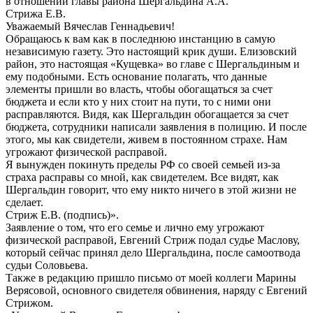
в отношении главы района Шергальдина А.А.
Стрижа Е.В.
Уважаемый Вячеслав Геннадьевич!
Обращаюсь к вам как в последнюю инстанцию в самую
независимую газету. Это настоящий крик души. Елизовский
район, это настоящая «Кущевка» во главе с Шергальдиным и
ему подобными. Есть основание полагать, что данные
элементы пришли во власть, чтобы обогащаться за счет
бюджета и если кто у них стоит на пути, то с ними они
расправляются. Видя, как Шергальдин обогащается за счет
бюджета, сотрудники написали заявления в полицию. И после
этого, мы как свидетели, живем в постоянном страхе. Нам
угрожают физической расправой.
Я вынужден покинуть пределы РФ со своей семьей из-за
страха расправы со мной, как свидетелем. Все видят, как
Шергальдин говорит, что ему никто ничего в этой жизни не
сделает.
Стриж Е.В. (подпись)».
Заявление о том, что его семье и лично ему угрожают
физической расправой, Евгений Стриж подал судье Маслову,
который сейчас принял дело Шергальдина, после самоотвода
судьи Соловьева.
Также в редакцию пришло письмо от моей коллеги Марины
Верясовой, основного свидетеля обвинения, наряду с Евгений
Стрижом.