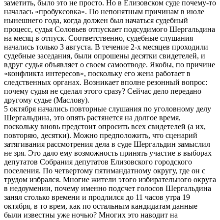
заметить, было это не просто. Но в Елизовском суде почему-то
началась «пробуксовка». По непонятным причинам в июле
нынешнего года, когда должен был начаться судебный
процесс, судья Соловьев отпускает подсудимого Шергальдина
на месяц в отпуск. Соответственно, судебные слушания
начались только 3 августа. В течение 2-х месяцев проходили
судебные заседания, были опрошены десятки свидетелей, и
вдруг судья объявляет о своем самоотводе. Якобы, по причине
«конфликта интересов», поскольку его жена работает в
следственных органах. Возникает вполне резонный вопрос:
почему судья не сделал этого сразу? Сейчас дело передано
другому судье (Маслову).
5 октября начались повторные слушания по уголовному делу
Шергальдина, это опять растянется на долгое время,
поскольку вновь предстоит опросить всех свидетелей (а их,
повторяю, десятки). Можно предположить, что сценарий
затягивания рассмотрения дела в суде Шергальдин замыслил
не зря. Это дало ему возможность принять участие в выборах
депутатов Собрания депутатов Елизовского городского
поселения. По четвертому пятимандатному округу, где он с
трудом избрался. Многие жители этого избирательного округа
в недоумении, почему именно подсчет голосов Шергальдина
занял столько времени и продлился до 11 часов утра 19
октября, в то врем, как по остальным кандидатам данные
были известны уже ночью? Многих это наводит на