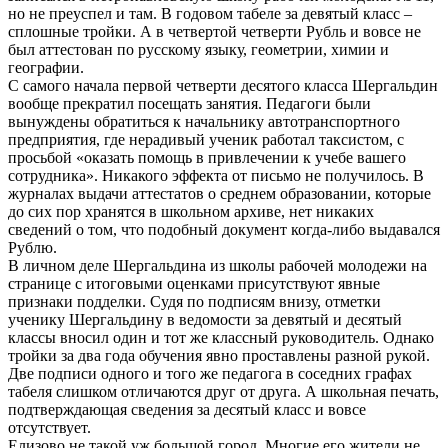
но не преуспел и там. В годовом табеле за девятый класс –
сплошные тройки. А в четвертой четверти Рубль и вовсе не
был аттестован по русскому языку, геометрии, химии и
географии.
С самого начала первой четверти десятого класса Шергальдин
вообще прекратил посещать занятия. Педагоги были
вынуждены обратиться к начальнику автотранспортного
предприятия, где нерадивый ученик работал таксистом, с
просьбой «оказать помощь в привлечении к учебе вашего
сотрудника». Никакого эффекта от письмо не получилось. В
журналах выдачи аттестатов о среднем образовании, которые
до сих пор хранятся в школьном архиве, нет никаких
сведений о том, что подобный документ когда-либо выдавался
Рублю.
В личном деле Шергальдина из школы рабочей молодежи на
странице с итоговыми оценками присутствуют явные
признаки подделки. Судя по подписям внизу, отметки
ученику Шергальдину в ведомости за девятый и десятый
классы вносил один и тот же классный руководитель. Однако
тройки за два года обучения явно проставлены разной рукой.
Две подписи одного и того же педагога в соседних графах
табеля слишком отличаются друг от друга. А школьная печать,
подтверждающая сведения за десятый класс и вовсе
отсутствует.
Елизово не такой уж большой город. Многие его жители не