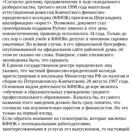
«Согласно диплому, предъявленному в ходе скандального
разбирательства, третьего июля 1998 года выпускная
аттестационная комиссия Камчатского финансово-
юридического колледжа (КФЮК) присвоила Шергальдину
квалификацию «юрист». Возможно, документ стал
своеобразным подарком Рублю: именно в этот день
новоиспеченному правоведу исполнилось 34 года. Только до
сих пор о своей учебе в КФЮКе депутат и чиновник скромно
умалчивал. Во всяком случае, в его официальной биографии,
опубликованной на официальном сайте районной думы, об
этом не сказано ни слова. Наверное, главе елизовского
заповедника было, что скрывать.
В Едином государственном реестре юридических лиц
указано, что частный финансово-юридический колледж
зарегистрирован в инспекции Министерства РФ по налогам и
сборам по Петропавловску-Камчатскому 28 августа 1997 года.
Основным видом деятельности КФЮКа де-юре являлось
«обучение в образовательных учреждениях среднего
профессионального образования». Казалось бы, из самого
названия этого заведения должно быть сразу понятно, что
готовили там исключительно юристов и финансистов. Но это
только на первый взгляд.
Если обратить внимание на госконтракты, которые заключал
КФЮК с потенциальными работодателями,
заинтересованными в услугах его выпускников, то настоящий