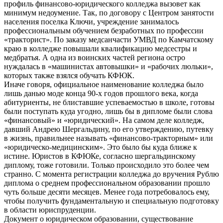
профиль финансово-юридического колледжа вызовет как
минимум недоумение. Так, по договору с Центром занятости
населения поселка Ключи, учреждение занималось
профессиональным обучением безработных по профессии
«тракторист». По заказу медсанчасти УМВД по Камчатскому
краю в колледже повышали квалификацию медсестры и
медбратья. А одна из воинских частей региона остро
нуждалась в «машинистах автовышки» и «рабочих люльки»,
которых также взялся обучать КФЮК.
Иначе говоря, официальное наименование колледжа было
лишь данью моде конца 90-х годов прошлого века, когда
абитуриенты, не блиставшие успеваемостью в школе, готовы
были поступать куда угодно, лишь бы в дипломе были слова
«финансовый» и «юридический». На самом деле колледж,
давший Андрею Шергальдину, по его утверждению, путевку
в жизнь, правильнее называть «финансово-тракторным» или
«юридическо-медицинским». Это было бы куда ближе к
истине. Юристов в КФЮКе, согласно шергальдинскому
диплому, тоже готовили. Только происходило это более чем
странно. С момента регистрации колледжа до вручения Рублю
диплома о среднем профессиональном образовании прошло
чуть больше десяти месяцев. Менее года потребовалось ему,
чтобы получить фундаментальную и специальную подготовку
в области юриспруденции.
Документ о юридическом образовании, существование