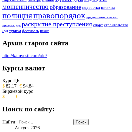
мошенничество
образование
подростки
политика
правопорядок
полиция
предпринимательство
раскрытие преступления
спорт
строительство
прокуратура
суд
туризм
фестиваль
школа
Архив старого сайта
http://kamvesti.com/old/
Курсы валют
ОБЩЕСТВЕННО-ПОЛИТИЧЕСКОЕ
ИЗДАНИЕ КАМЧАТСКОГО КРАЯ.
Курс ЦБ
$
82.17
€
94.84
Биржевой курс
$
€
Поиск по сайту:
Найти:
Август 2026