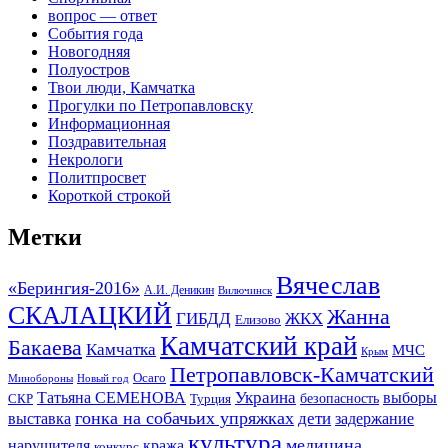
вопрос — ответ
События года
Новогодняя
Полуостров
Твои люди, Камчатка
Прогулки по Петропавловску
Информационная
Поздравительная
Некрологи
Политпросвет
Короткой строкой
Метки
Вячеслав
«Берингия-2016»
А.И. Деникин
Вилючинск
СКАЛАЦКИЙ
Жанна
ГИБДД
ЖКХ
Елизово
Камчатский край
Бакаева
Камчатка
МЧС
Крым
Петропавловск-Камчатский
Осаго
Минобороны
Новый год
Украина
Татьяна СЕМЕНОВА
выборы
безопасность
СКР
Турция
гонка на собачьих упряжках
дети
выставка
задержание
культура
медицина
нарушителя
кража
конкурс