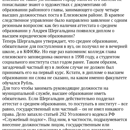
понаслышке знают о художествах с документами об
образовании районного главы, занимающего сразу четыре
высших должностных поста в Елизовском районе. В краевое
следственное управление было направлено заявление с одним
резонным вопросом: как без наличия аттестата о среднем
образовании у Андрея Шергальдина появился диплом о
высшем юридическом образовании?
Теперь Шергальдин утверждает, что среднее образование,
обязательное для поступления в вуз, он получил не в вечерней
школе, а в КФЮКе. Но еще раз напомним: колледж глава
елизовского заповедника окончил в 1998 году, а студентом
социального института стал годом ранее. Таким образом,
загадочный частный вуз в любом случае не должен был
принимать его на первый курс. Кстати, в дипломе о высшем
образовании ни слова не сказано, на каком именно факультете
обучался Рубль.
Для того чтобы занимать руководящие должности на
муниципальной службе, высшее образование иметь
обязательно. Если Шергальдин действительно подделал
аттестат о среднем образовании, то поступать в институт – все
равно, государственный или частный – он не имел никакого
права. Дело запахло статьей 292 Уголовного кодекса РФ
«Служебный подлог». Под ним, в частности, подразумевается
внесение должностным лицом, государственным или
муниципальным служащим в официальные документы