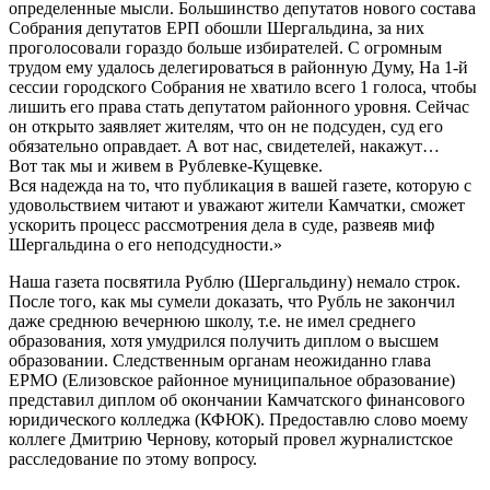
определенные мысли. Большинство депутатов нового состава
Собрания депутатов ЕРП обошли Шергальдина, за них
проголосовали гораздо больше избирателей. С огромным
трудом ему удалось делегироваться в районную Думу, На 1-й
сессии городского Собрания не хватило всего 1 голоса, чтобы
лишить его права стать депутатом районного уровня. Сейчас
он открыто заявляет жителям, что он не подсуден, суд его
обязательно оправдает. А вот нас, свидетелей, накажут…
Вот так мы и живем в Рублевке-Кущевке.
Вся надежда на то, что публикация в вашей газете, которую с
удовольствием читают и уважают жители Камчатки, сможет
ускорить процесс рассмотрения дела в суде, развеяв миф
Шергальдина о его неподсудности.»
Наша газета посвятила Рублю (Шергальдину) немало строк.
После того, как мы сумели доказать, что Рубль не закончил
даже среднюю вечернюю школу, т.е. не имел среднего
образования, хотя умудрился получить диплом о высшем
образовании. Следственным органам неожиданно глава
ЕРМО (Елизовское районное муниципальное образование)
представил диплом об окончании Камчатского финансового
юридического колледжа (КФЮК). Предоставлю слово моему
коллеге Дмитрию Чернову, который провел журналистское
расследование по этому вопросу.