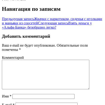
Навигация по записям
Предыдущая запись
Жвачки с наркотиком, сиденья с иголками
и маньяки из соцсетей
Следующая запись
Взять деньги у
«Альфа-Банка» безобразно легко?
Добавить комментарий
Ваш e-mail не будет опубликован.
Обязательные поля
помечены
*
Комментарий
Имя
*
E-mail
*