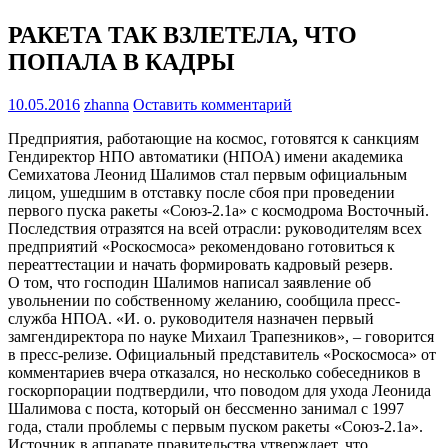
РАКЕТА ТАК ВЗЛЕТЕЛА, ЧТО
ПОПАЛА В КАДРЫ
10.05.2016
zhanna
Оставить комментарий
Предприятия, работающие на космос, готовятся к санкциям
Гендиректор НПО автоматики (НПОА) имени академика
Семихатова Леонид Шалимов стал первым официальным
лицом, ушедшим в отставку после сбоя при проведении
первого пуска ракеты «Союз-2.1а» с космодрома Восточный.
Последствия отразятся на всей отрасли: руководителям всех
предприятий «Роскосмоса» рекомендовано готовиться к
переаттестации и начать формировать кадровый резерв.
О том, что господин Шалимов написал заявление об
увольнении по собственному желанию, сообщила пресс-
служба НПОА. «И. о. руководителя назначен первый
замгендиректора по науке Михаил Трапезников», – говорится
в пресс-релизе. Официальный представитель «Роскосмоса» от
комментариев вчера отказался, но несколько собеседников в
госкорпорации подтвердили, что поводом для ухода Леонида
Шалимова с поста, который он бессменно занимал с 1997
года, стали проблемы с первым пуском ракеты «Союз-2.1а».
Источник в аппарате правительства утверждает, что