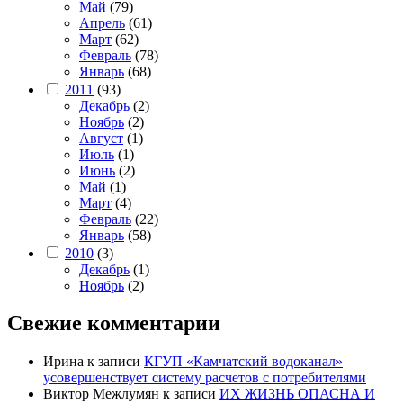
Май
(79)
Апрель
(61)
Март
(62)
Февраль
(78)
Январь
(68)
2011
(93)
Декабрь
(2)
Ноябрь
(2)
Август
(1)
Июль
(1)
Июнь
(2)
Май
(1)
Март
(4)
Февраль
(22)
Январь
(58)
2010
(3)
Декабрь
(1)
Ноябрь
(2)
Свежие комментарии
Ирина
к записи
КГУП «Камчатский водоканал»
усовершенствует систему расчетов с потребителями
Виктор Межлумян
к записи
ИХ ЖИЗНЬ ОПАСНА И