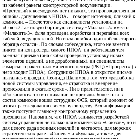
из кабелей ракеты конструкторской документации.
«Претензий к космодрому нет никаких, эта производственная
ошибка, допущенная в НПОА, – говорит источник, близкий к
комиссии. – После того как специалисты установили на
«Союз-2.1а» новую бортовую систему «Малахит-7» вместо
«Малахита-3», была проведена доработка и перепайка всех
кабелей, ведущих к ней. Но из-за ошибки один кабель старого
образца остался». По словам собеседника, этого не заметил
никто: ни контролеры самого НПОА, ни работавшая там
военная приемка (она якобы проверяла установку новых
элементов изделий, а не доработанных), ни специалисты
самарского ракетно-космического центра (РКЦ) «Прогресс» (в
него входит НПОА). Сотрудники НПОА в открытом письме
пытались оправдать Леонида Шалимова тем, что «разработка
новой системы управления, ее отработка и внедрение
происходили в сжатые сроки». Ни в правительстве, ни в
«Роскосмосе» это во внимание не приняли. Более того в
состав комиссии вошел сотрудник ФСБ, который доложит об
итогах расследования своему руководству. Вся информация
также поступит главному контрольному управлению
президента. Напомним, что НПОА занимается разработкой
систем управления не только для космических «Союзов», но и
для целого ряда военных изделий: в частности, для морских
стратегических ракет «Синева» и «Булава», а также для