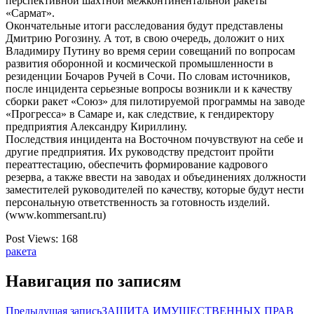
перспективной шахтной межконтинентальной ракеты
«Сармат».
Окончательные итоги расследования будут представлены
Дмитрию Рогозину. А тот, в свою очередь, доложит о них
Владимиру Путину во время серии совещаний по вопросам
развития оборонной и космической промышленности в
резиденции Бочаров Ручей в Сочи. По словам источников,
после инцидента серьезные вопросы возникли и к качеству
сборки ракет «Союз» для пилотируемой программы на заводе
«Прогресса» в Самаре и, как следствие, к гендиректору
предприятия Александру Кириллину.
Последствия инцидента на Восточном почувствуют на себе и
другие предприятия. Их руководству предстоит пройти
переаттестацию, обеспечить формирование кадрового
резерва, а также ввести на заводах и объединениях должности
заместителей руководителей по качеству, которые будут нести
персональную ответственность за готовность изделий.
(www.kommersant.ru)
Post Views:
168
ракета
Навигация по записям
Предыдущая запись
ЗАЩИТА ИМУЩЕСТВЕННЫХ ПРАВ