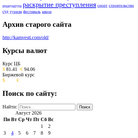
раскрытие преступления
спорт
строительство
прокуратура
суд
туризм
фестиваль
школа
Архив старого сайта
http://kamvesti.com/old/
Курсы валют
ОБЩЕСТВЕННО-ПОЛИТИЧЕСКОЕ
ИЗДАНИЕ КАМЧАТСКОГО КРАЯ.
Курс ЦБ
$
81.41
€
94.06
Биржевой курс
$
€
Поиск по сайту:
Найти:
Август 2026
Пн
Вт
Ср
Чт
Пт
Сб
Вс
1
2
3
4
5
6
7
8
9