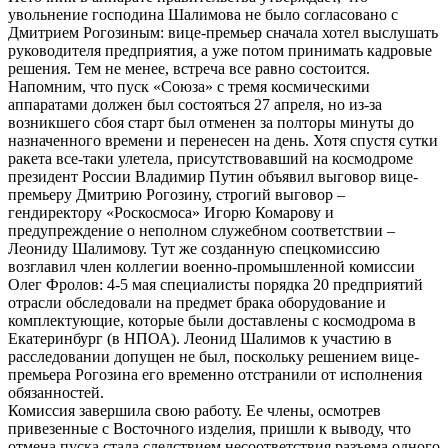
увольнение господина Шалимова не было согласовано с
Дмитрием Рогозиным: вице-премьер сначала хотел выслушать
руководителя предприятия, а уже потом принимать кадровые
решения. Тем не менее, встреча все равно состоится.
Напомним, что пуск «Союза» с тремя космическими
аппаратами должен был состояться 27 апреля, но из-за
возникшего сбоя старт был отменен за полторы минуты до
назначенного времени и перенесен на день. Хотя спустя сутки
ракета все-таки улетела, присутствовавший на космодроме
президент России Владимир Путин объявил выговор вице-
премьеру Дмитрию Рогозину, строгий выговор –
гендиректору «Роскосмоса» Игорю Комарову и
предупреждение о неполном служебном соответствии –
Леониду Шалимову. Тут же созданную спецкомиссию
возглавил член коллегии военно-промышленной комиссии
Олег Фролов: 4-5 мая специалисты порядка 20 предприятий
отрасли обследовали на предмет брака оборудование и
комплектующие, которые были доставлены с космодрома в
Екатеринбург (в НПОА). Леонид Шалимов к участию в
расследовании допущен не был, поскольку решением вице-
премьера Рогозина его временно отстранили от исполнения
обязанностей.
Комиссия завершила свою работу. Ее члены, осмотрев
привезенные с Восточного изделия, пришли к выводу, что
отмена пуска стала следствием несоответствия разъема одного