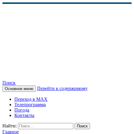
Поиск
Перейти к содержимому
Основное меню
КАМЧАТСКОЕ
Переход в MAX
ИНФОРМАЦИОННОЕ
Телепрограмма
Погода
АГЕНТСТВО (КИА
Контакты
«ВЕСТИ»)
Найти:
Главное