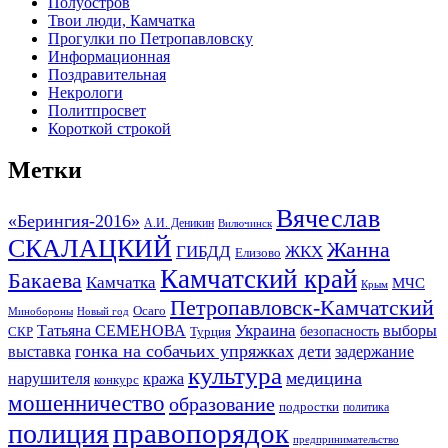
Полуостров
Твои люди, Камчатка
Прогулки по Петропавловску
Информационная
Поздравительная
Некрологи
Политпросвет
Короткой строкой
Метки
Вячеслав
«Берингия-2016»
А.И. Деникин
Вилючинск
СКАЛАЦКИЙ
Жанна
ГИБДД
ЖКХ
Елизово
Камчатский край
Бакаева
Камчатка
МЧС
Крым
Петропавловск-Камчатский
Осаго
Минобороны
Новый год
Украина
Татьяна СЕМЕНОВА
выборы
безопасность
СКР
Турция
гонка на собачьих упряжках
дети
выставка
задержание
культура
медицина
нарушителя
кража
конкурс
мошенничество
образование
подростки
политика
правопорядок
полиция
предпринимательство