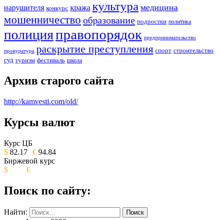
культура
медицина
нарушителя
кража
конкурс
мошенничество
образование
подростки
политика
правопорядок
полиция
предпринимательство
раскрытие преступления
спорт
строительство
прокуратура
суд
туризм
фестиваль
школа
Архив старого сайта
http://kamvesti.com/old/
Курсы валют
ОБЩЕСТВЕННО-ПОЛИТИЧЕСКОЕ
ИЗДАНИЕ КАМЧАТСКОГО КРАЯ.
Курс ЦБ
$
82.17
€
94.84
Биржевой курс
$
€
Поиск по сайту:
Найти: