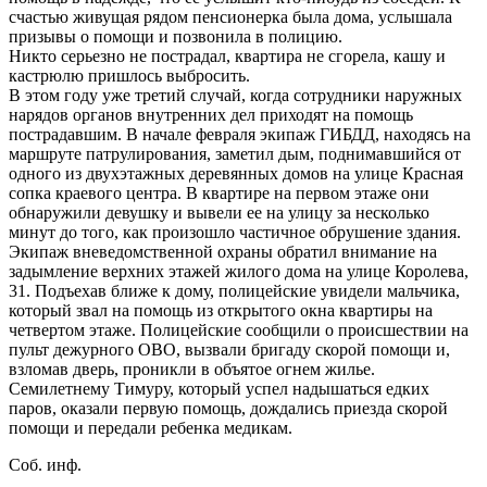
счастью живущая рядом пенсионерка была дома, услышала
призывы о помощи и позвонила в полицию.
Никто серьезно не пострадал, квартира не сгорела, кашу и
кастрюлю пришлось выбросить.
В этом году уже третий случай, когда сотрудники наружных
нарядов органов внутренних дел приходят на помощь
пострадавшим. В начале февраля экипаж ГИБДД, находясь на
маршруте патрулирования, заметил дым, поднимавшийся от
одного из двухэтажных деревянных домов на улице Красная
сопка краевого центра. В квартире на первом этаже они
обнаружили девушку и вывели ее на улицу за несколько
минут до того, как произошло частичное обрушение здания.
Экипаж вневедомственной охраны обратил внимание на
задымление верхних этажей жилого дома на улице Королева,
31. Подъехав ближе к дому, полицейские увидели мальчика,
который звал на помощь из открытого окна квартиры на
четвертом этаже. Полицейские сообщили о происшествии на
пульт дежурного ОВО, вызвали бригаду скорой помощи и,
взломав дверь, проникли в объятое огнем жилье.
Семилетнему Тимуру, который успел надышаться едких
паров, оказали первую помощь, дождались приезда скорой
помощи и передали ребенка медикам.
Соб. инф.