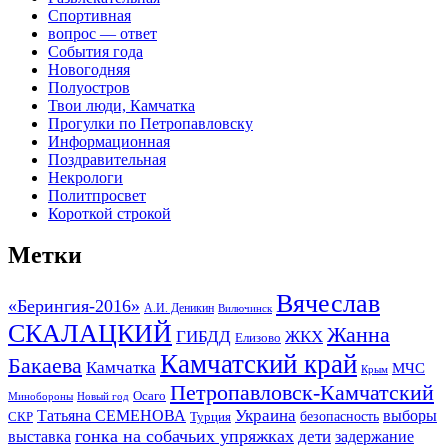
Спортивная
вопрос — ответ
События года
Новогодняя
Полуостров
Твои люди, Камчатка
Прогулки по Петропавловску
Информационная
Поздравительная
Некрологи
Политпросвет
Короткой строкой
Метки
Вячеслав
«Берингия-2016»
А.И. Деникин
Вилючинск
СКАЛАЦКИЙ
Жанна
ГИБДД
ЖКХ
Елизово
Камчатский край
Бакаева
Камчатка
МЧС
Крым
Петропавловск-Камчатский
Осаго
Минобороны
Новый год
Украина
Татьяна СЕМЕНОВА
выборы
безопасность
СКР
Турция
гонка на собачьих упряжках
дети
выставка
задержание