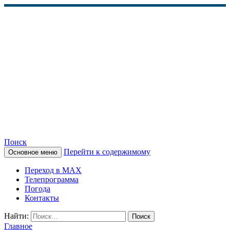
Поиск
Перейти к содержимому
Основное меню
КАМЧАТСКОЕ
Переход в MAX
ИНФОРМАЦИОННОЕ
Телепрограмма
Погода
АГЕНТСТВО (КИА
Контакты
«ВЕСТИ»)
Найти:
Главное