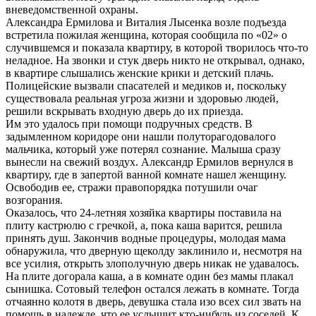
вневедомственной охраны.
Александра Ермилова и Виталия Лысенка возле подъезда
встретила пожилая женщина, которая сообщила по «02» о
случившемся и показала квартиру, в которой творилось что-то
неладное. На звонки и стук дверь никто не открывал, однако,
в квартире слышались женские крики и детский плачь.
Полицейские вызвали спасателей и медиков и, поскольку
существовала реальная угроза жизни и здоровью людей,
решили вскрывать входную дверь до их приезда.
Им это удалось при помощи подручных средств. В
задымленном коридоре они нашли полуторагодовалого
мальчика, который уже потерял сознание. Малыша сразу
вынесли на свежий воздух. Александр Ермилов вернулся в
квартиру, где в запертой ванной комнате нашел женщину.
Освободив ее, стражи правопорядка потушили очаг
возгорания.
Оказалось, что 24-летняя хозяйка квартиры поставила на
плиту кастрюлю с гречкой, а, пока каша варится, решила
принять душ. Закончив водные процедуры, молодая мама
обнаружила, что дверную щеколду заклинило и, несмотря на
все усилия, открыть злополучную дверь никак не удавалось.
На плите догорала каша, а в комнате один без мамы плакал
сынишка. Сотовый телефон остался лежать в комнате. Тогда
отчаянно колотя в дверь, девушка стала изо всех сил звать на
помощь в надежде, что ее услышит кто-нибудь из соседей. К