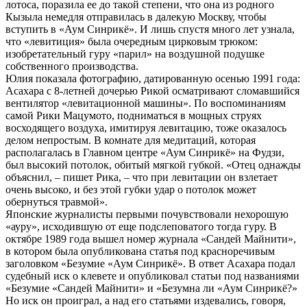
лотоса, поразила ее до такой степени, что она из родного
Кызыла немедля отправилась в далекую Москву, чтобы
вступить в «Аум Синрикё». И лишь спустя много лет узнала,
что «левитиция» была очередным цирковым трюком:
изобретательный гуру «парил» на воздушной подушке
собственного производства.
Юлия показала фотографию, датированную осенью 1991 года:
Асахара с 8-летней дочерью Рикой осматривают сломавшийся
вентилятор «левитационной машины». По воспоминаниям
самой Рики Мацумото, подниматься в мощных струях
восходящего воздуха, имитируя левитацию, тоже оказалось
делом непростым. В комнате для медитаций, которая
располагалась в Главном центре «Аум Синрикё» на Фудзи,
был высокий потолок, обитый мягкой губкой. «Отец однажды
объяснил, – пишет Рика, – что при левитации он взлетает
очень высоко, и без этой губки удар о потолок может
обернуться травмой».
Японские журналисты первыми почувствовали нехорошую
«ауру», исходившую от еще подслеповатого тогда гуру. В
октябре 1989 года вышел номер журнала «Сандей Майнити»,
в котором была опубликована статья под красноречивым
заголовком «Безумие «Аум Синрикё». В ответ Асахара подал
судебный иск о клевете и опубликовал статьи под названиями
«Безумие «Сандей Майнити» и «Безумна ли «Аум Синрикё?»
Но иск он проиграл, а над его статьями издевались, говоря,