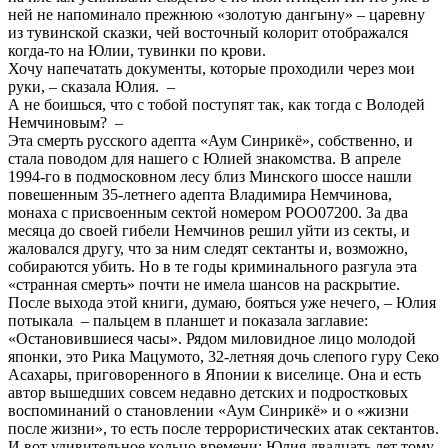
ней не напоминало прежнюю «золотую дангыну» – царевну
из тувинской сказки, чей восточный колорит отображался
когда-то на Юлии, тувинки по крови.
Хочу напечатать документы, которые проходили через мои
руки, – сказала Юлия. –
А не боишься, что с тобой поступят так, как тогда с Володей
Немчиновым? –
Эта смерть русского адепта «Аум Синрикё», собственно, и
стала поводом для нашего с Юлией знакомства. В апреле
1994-го в подмосковном лесу близ Минского шоссе нашли
повешенным 35-летнего адепта Владимира Немчинова,
монаха с присвоенным сектой номером РОО07200. За два
месяца до своей гибели Немчинов решил уйти из секты, и
жаловался другу, что за ним следят сектанты и, возможно,
собираются убить. Но в те годы криминального разгула эта
«странная смерть» почти не имела шансов на раскрытие.
После выхода этой книги, думаю, бояться уже нечего, – Юлия
потыкала – пальцем в планшет и показала заглавие:
«Остановившиеся часы». Рядом миловидное лицо молодой
японки, это Рика Мацумото, 32-летняя дочь слепого гуру Секо
Асахары, приговоренного в Японии к виселице. Она и есть
автор вышедших совсем недавно детских и подростковых
воспоминаний о становлении «Аум Синрикё» и о «жизни
после жизни», то есть после террористических атак сектантов.
И вот удивительное кольцо времени: Юлия двадцать лет тому