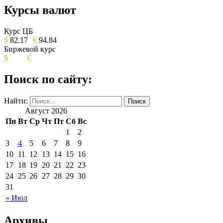
Курсы валют
ОБЩЕСТВЕННО-ПОЛИТИЧЕСКОЕ
ИЗДАНИЕ КАМЧАТСКОГО КРАЯ.
Курс ЦБ
$
82.17
€
94.84
Биржевой курс
$
€
Поиск по сайту:
Найти:
Август 2026
Пн
Вт
Ср
Чт
Пт
Сб
Вс
1
2
3
4
5
6
7
8
9
10
11
12
13
14
15
16
17
18
19
20
21
22
23
24
25
26
27
28
29
30
31
« Июл
Архивы