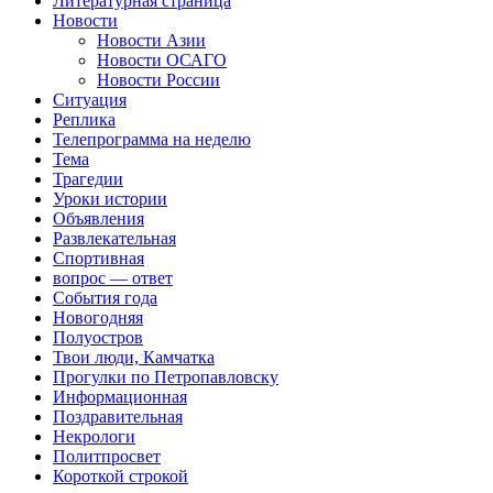
Литературная страница
Новости
Новости Азии
Новости ОСАГО
Новости России
Ситуация
Реплика
Телепрограмма на неделю
Тема
Трагедии
Уроки истории
Объявления
Развлекательная
Спортивная
вопрос — ответ
События года
Новогодняя
Полуостров
Твои люди, Камчатка
Прогулки по Петропавловску
Информационная
Поздравительная
Некрологи
Политпросвет
Короткой строкой