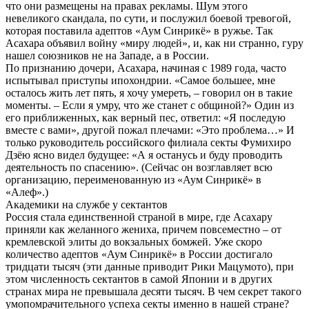
что они размещены на правах рекламы. Шум этого
невеликого скандала, по сути, и послужил боевой тревогой,
которая поставила адептов «Аум Синрикё» в ружье. Так
Асахара объявил войну «миру людей», и, как ни странно, гуру
нашел союзников не на Западе, а в России.
По признанию дочери, Асахара, начиная с 1989 года, часто
испытывал приступы ипохондрии. «Самое большее, мне
осталось жить лет пять, я хочу умереть, – говорил он в такие
моменты. – Если я умру, что же станет с общиной?» Один из
его приближенных, как верный пес, ответил: «Я последую
вместе с вами», другой пожал плечами: «Это проблема…» И
только руководитель российского филиала секты Фумихиро
Дзёю ясно видел будущее: «А я останусь и буду проводить
деятельность по спасению». (Сейчас он возглавляет всю
организацию, переименованную из «Аум Синрикё» в
«Алеф».)
Академики на службе у сектантов
Россия стала единственной страной в мире, где Асахару
приняли как желанного жениха, причем повсеместно – от
кремлевской элиты до вокзальных бомжей. Уже скоро
количество адептов «Аум Синрикё» в России достигало
тридцати тысяч (эти данные приводит Рики Мацумото), при
этом численность сектантов в самой Японии и в других
странах мира не превышала десяти тысяч. В чем секрет такого
умопомрачительного успеха секты именно в нашей стране?