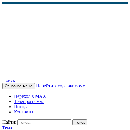
Поиск
Перейти к содержимому
Основное меню
КАМЧАТСКОЕ
Переход в MAX
ИНФОРМАЦИОННОЕ
Телепрограмма
Погода
АГЕНТСТВО (КИА
Контакты
«ВЕСТИ»)
Найти:
Тема