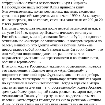
сотрудниками службы безопасности «Аум Синрикё».
На последнюю нашу встречу Юлия принесла кипу
благожелательных, почти рекламных, научных экспертиз,
сделанных российским учеными в начале 1990-х. За каждую
из «экспертиз», по ее словам, сектанты заплатили от 200 до 20
тысяч долларов.
Например, через два месяца после первой зариновой атаки, в
августе 1994-го, директор Психологического института
Российской академии образования Виталий Рубцов подписал
официальное «экспертное заключение», в котором черным по
белому написано, что адепты «учения истины Аум» «не
представляют собой никакой угрозы кому бы то ни было», что
они «обрели подлинное душевное равновесие, что
выражается в уменьшении агрессивности и конфликтности,
большей терпимости…».
В те дни, когда в Российской академии образования писалось
это заключение, в Главном центре «Аум Синрикё», у
подножия священной горы Фудзиямы, химические приборы
день и ночь синтезировали нервно-паралитический газ зарин
по купленной в России технологии. Тогда о теракте в метро
сектанты еще не думали – в «просветленной» голове Асахары
зрел куда более чудовищный план: распылить зарин над всем
мегаполисом Токио, убив сразу несколько десятков тысяч
человек. Затем отряды камикадзе из числа учеников «истины
Аум» должны были захватить правительственные здания и