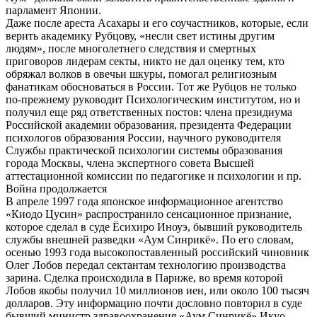
парламент Японии.
Даже после ареста Асахары и его соучастников, которые, если
верить академику Рубцову, «несли свет истины другим
людям», после многолетнего следствия и смертных
приговоров лидерам секты, никто не дал оценку тем, кто
обряжал волков в овечьи шкуры, помогал религиозным
фанатикам обосноваться в России. Тот же Рубцов не только
по-прежнему руководит Психологическим институтом, но и
получил еще ряд ответственных постов: члена президиума
Российской академии образования, президента Федерации
психологов образования России, научного руководителя
Службы практической психологии системы образования
города Москвы, члена экспертного совета Высшей
аттестационной комиссии по педагогике и психологии и пр.
Война продолжается
В апреле 1997 года японское информационное агентство
«Киодо Цусин» распространило сенсационное признание,
которое сделал в суде Ёсихиро Иноуэ, бывший руководитель
службы внешней разведки «Аум Синрикё». По его словам,
осенью 1993 года высокопоставленный российский чиновник
Олег Лобов передал сектантам технологию производства
зарина. Сделка происходила в Париже, во время которой
Лобов якобы получил 10 миллионов иен, или около 100 тысяч
долларов. Эту информацию почти дословно повторил в суде
бывший министр здравоохранения «Аум Синрикё» Икуо