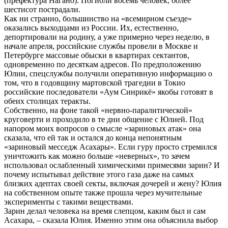
(префектура Нагано). Погибли восемь человек, более
шестисот пострадали.
Как ни странно, большинство на «всемирном съезде»
оказались выходцами из России. Их, естественно,
депортировали на родину, а уже примерно через неделю, в
начале апреля, российские службы провели в Москве и
Петербурге массовые обыски в квартирах сектантов,
одновременно по десяткам адресов. По предположению
Юлии, спецслужбы получили оперативную информацию о
том, что в годовщину мартовской трагедии в Токио
российские последователи «Аум Синрикё» якобы готовят в
обеих столицах теракты.
Собственно, на фоне такой «нервно-паралитической»
круговерти и проходило в те дни общение с Юлией. Под
напором моих вопросов о смысле «зариновых атак» она
сказала, что ей так и остался до конца непонятным
«зариновый месседж Асахары». Если гуру просто стремился
уничтожить как можно больше «неверных», то зачем
использовал ослабленный химическими примесями зарин? И
почему испытывал действие этого газа даже на самых
близких адептах своей секты, включая дочерей и жену? Юлия
на собственном опыте также прошла через мучительные
эксперименты с такими веществами.
Зарин делал человека на время слепцом, каким был и сам
Асахара, – сказала Юлия. Именно этим она объяснила выбор