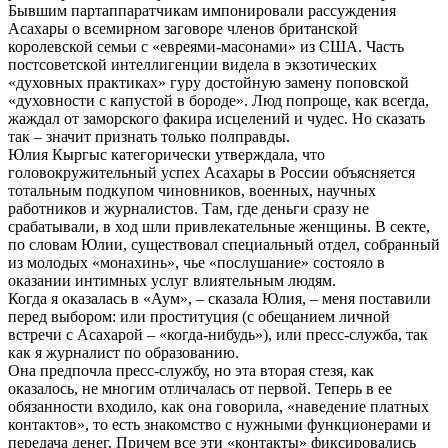
Бывшим партаппаратчикам импонировали рассуждения
Асахары о всемирном заговоре членов британской
королевской семьи с «евреями-масонами» из США. Часть
постсоветской интеллигенции видела в экзотических
«духовных практиках» гуру достойную замену поповской
«духовности с капустой в бороде». Люд попроще, как всегда,
жаждал от заморского факира исцелений и чудес. Но сказать
так – значит признать только полправды.
Юлия Кыргыс категорически утверждала, что
головокружительный успех Асахары в России объясняется
тотальным подкупом чиновников, военных, научных
работников и журналистов. Там, где деньги сразу не
срабатывали, в ход шли привлекательные женщины. В секте,
по словам Юлии, существовал специальный отдел, собранный
из молодых «монахинь», чье «послушание» состояло в
оказании интимных услуг влиятельным людям.
Когда я оказалась в «Аум», – сказала Юлия, – меня поставили
перед выбором: или проституция (с обещанием личной
встречи с Асахарой – «когда-нибудь»), или пресс-служба, так
как я журналист по образованию.
Она предпочла пресс-службу, но эта вторая стезя, как
оказалось, не многим отличалась от первой. Теперь в ее
обязанности входило, как она говорила, «наведение платных
контактов», то есть знакомство с нужными функционерами и
передача денег. Причем все эти «контакты» фиксировались