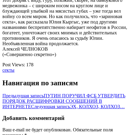
этот добряк с виду, гуру, похожий, скорее, на бамбукового
медвежонка – с широким носом на круглом лице и
блуждающей улыбкой на мясистых губах – уже тогда вел
войну со всем миром. Но как получилось, что «зариновая
секта», как рассказала Юлия Кыргыс, уже под другими
названиями беспрепятственно набирает неофитов в России,
богатеет, уничтожает своих мнимых и действительных
противников. Я очень опасаюсь за судьбу Юлии.
Необъявленная война продолжается.
Алексей ЧЕЛНОКОВ
(«Совершенно секретно»)
Post Views:
178
секты
Навигация по записям
Предыдущая запись
ПУТИН ПОРУЧИЛ ФСБ УТВЕРДИТЬ
ПОРЯДОК РАСШИФРОВКИ СООБЩЕНИЙ В
ИНТЕРНЕТЕ
Следующая запись
ЭХ, КОЛХОЗ, КОЛХОЗ…
Добавить комментарий
Ваш e-mail не будет опубликован.
Обязательные поля