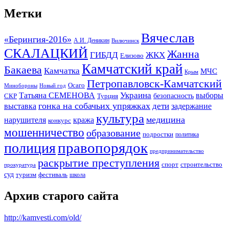
Метки
Вячеслав
«Берингия-2016»
А.И. Деникин
Вилючинск
СКАЛАЦКИЙ
Жанна
ГИБДД
ЖКХ
Елизово
Камчатский край
Бакаева
Камчатка
МЧС
Крым
Петропавловск-Камчатский
Осаго
Минобороны
Новый год
Украина
Татьяна СЕМЕНОВА
выборы
безопасность
СКР
Турция
гонка на собачьих упряжках
дети
выставка
задержание
культура
медицина
нарушителя
кража
конкурс
мошенничество
образование
подростки
политика
правопорядок
полиция
предпринимательство
раскрытие преступления
спорт
строительство
прокуратура
суд
туризм
фестиваль
школа
Архив старого сайта
http://kamvesti.com/old/