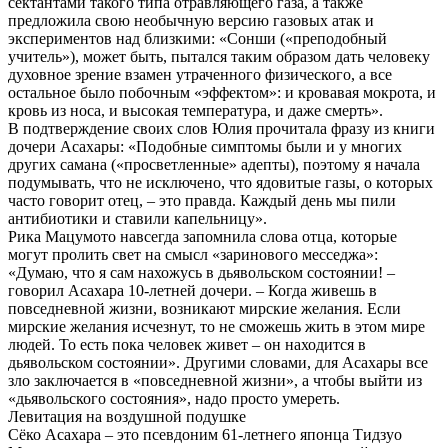
сектантами такого типа отравляющего газа, а также
предложила свою необычную версию газовых атак и
экспериментов над близкими: «Сонши («преподобный
учитель»), может быть, пытался таким образом дать человеку
духовное зрение взамен утраченного физического, а все
остальное было побочным «эффектом»: и кровавая мокрота, и
кровь из носа, и высокая температура, и даже смерть».
В подтверждение своих слов Юлия прочитала фразу из книги
дочери Асахары: «Подобные симптомы были и у многих
других самана («просветленные» адепты), поэтому я начала
подумывать, что не исключено, что ядовитые газы, о которых
часто говорит отец, – это правда. Каждый день мы пили
антибиотики и ставили капельницу».
Рика Мацумото навсегда запомнила слова отца, которые
могут пролить свет на смысл «заринового месседжа»:
«Думаю, что я сам нахожусь в дьявольском состоянии! –
говорил Асахара 10-летней дочери. – Когда живешь в
повседневной жизни, возникают мирские желания. Если
мирские желания исчезнут, то не сможешь жить в этом мире
людей. То есть пока человек живет – он находится в
дьявольском состоянии». Другими словами, для Асахары все
зло заключается в «повседневной жизни», а чтобы выйти из
«дьявольского состояния», надо просто умереть.
Левитация на воздушной подушке
Сёко Асахара – это псевдоним 61-летнего японца Тидзуо