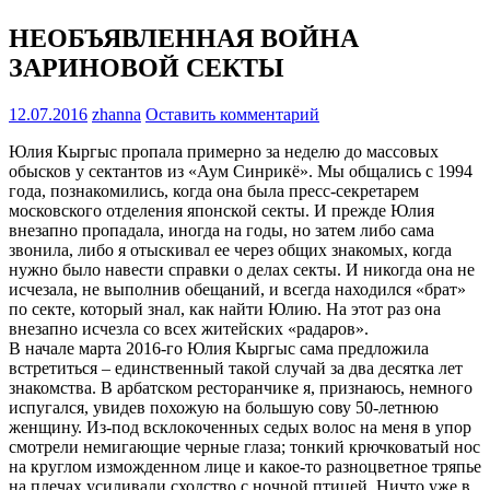
НЕОБЪЯВЛЕННАЯ ВОЙНА
ЗАРИНОВОЙ СЕКТЫ
12.07.2016
zhanna
Оставить комментарий
Юлия Кыргыс пропала примерно за неделю до массовых
обысков у сектантов из «Аум Синрикё». Мы общались с 1994
года, познакомились, когда она была пресс-секретарем
московского отделения японской секты. И прежде Юлия
внезапно пропадала, иногда на годы, но затем либо сама
звонила, либо я отыскивал ее через общих знакомых, когда
нужно было навести справки о делах секты. И никогда она не
исчезала, не выполнив обещаний, и всегда находился «брат»
по секте, который знал, как найти Юлию. На этот раз она
внезапно исчезла со всех житейских «радаров».
В начале марта 2016-го Юлия Кыргыс сама предложила
встретиться – единственный такой случай за два десятка лет
знакомства. В арбатском ресторанчике я, признаюсь, немного
испугался, увидев похожую на большую сову 50-летнюю
женщину. Из-под всклокоченных седых волос на меня в упор
смотрели немигающие черные глаза; тонкий крючковатый нос
на круглом изможденном лице и какое-то разноцветное тряпье
на плечах усиливали сходство с ночной птицей. Ничто уже в