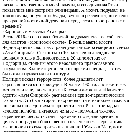
назад, запечатленная в моей памяти, и сегодняшняя Рика
показались мне сестрами-близнецами. А может, подумал, не
только душа, по учению Будды, вечно переселяется, но и тело
прекрасной восточной девушки передается в пространстве и
времени?
«Зариновый месседж Асахары»
Весна 2016-го оказалась богатой на драматические события
для адептов «зариновой секты». В конце марта власти
Черногории выслали из страны участников всемирного съезда
«Аум Синрикё». Сектанты за 10 тысяч евро арендовали
целиком отель в Даниловграде, в 20 километрах от
Подгорицы, столицы этого небольшого православного
государства. Здание оцепил черногорский спецназ, а затем
был отдан приказ идти на штурм.
Полиция искала террористов, более двадцати лет
скрывавшихся от правосудия. В марте 1995 года в токийском
метрополитене, на станциях «Касуми-га-сэки» и «Нагатате»
адепты «Аум Синрикё» распылили нервно-паралитический
газ зарин. Это был второй по хронологии и наиболее тяжелый
по своим последствиям террористический акт: тринадцать
человек погибли, пятьдесят четыре – получили тяжелое
отравление, около тысячи – временно потеряли зрение, в
целом пострадали более шести тысяч человек. Первая атака
«зариновой секты» произошла в июне 1994-го в Мацумото