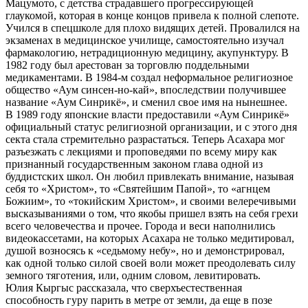
Мацумото, с детства страдавшего прогрессирующей
глаукомой, которая в конце концов привела к полной слепоте.
Учился в спецшколе для плохо видящих детей. Провалился на
экзаменах в медицинское училище, самостоятельно изучал
фармакологию, нетрадиционную медицину, акупунктуру. В
1982 году был арестован за торговлю поддельными
медикаментами. В 1984-м создал неформальное религиозное
общество «Аум синсен-но-кай», впоследствии получившее
название «Аум Синрикё», и сменил свое имя на нынешнее.
В 1989 году японские власти предоставили «Аум Синрикё»
официальный статус религиозной организации, и с этого дня
секта стала стремительно разрастаться. Теперь Асахара мог
разъезжать с лекциями и проповедями по всему миру как
признанный государственным законом глава одной из
буддистских школ. Он любил привлекать внимание, называя
себя то «Христом», то «Святейшим Папой», то «агнцем
Божиим», то «токийским Христом», и своими велеречивыми
высказываниями о том, что якобы пришел взять на себя грехи
всего человечества и прочее. Города и веси наполнились
видеокассетами, на которых Асахара не только медитировал,
душой возносясь к «седьмому небу», но и демонстрировал,
как одной только силой своей воли может преодолевать силу
земного тяготения, или, одним словом, левитировать.
Юлия Кыргыс рассказала, что сверхъестественная
способность гуру парить в метре от земли, да еще в позе