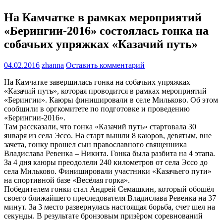
На Камчатке в рамках мероприятий
«Берингии-2016» состоялась гонка на
собачьих упряжках «Казачий путь»
04.02.2016
zhanna
Оставить комментарий
На Камчатке завершилась гонка на собачьих упряжках
«Казачий путь», которая проводится в рамках мероприятий
«Берингии». Каюры финишировали в селе Мильково. Об этом
сообщили в оргкомитете по подготовке и проведению
«Берингии-2016».
Там рассказали, что гонка «Казачий путь» стартовала 30
января из села Эссо. На старт вышли 8 каюров, девятым, вне
зачета, гонку прошел сын православного священника
Владислава Ревенка – Никита. Гонка была разбита на 4 этапа.
За 4 дня каюры преодолели 240 километров от села Эссо до
села Мильково. Финишировали участники «Казачьего пути»
на спортивной базе «Весёлая горка».
Победителем гонки стал Андрей Семашкин, который обошёл
своего ближайшего преследователя Владислава Ревенка на 37
минут. За 3 место развернулась настоящая борьба, счет шел на
секунды. В результате бронзовым призёром соревнований