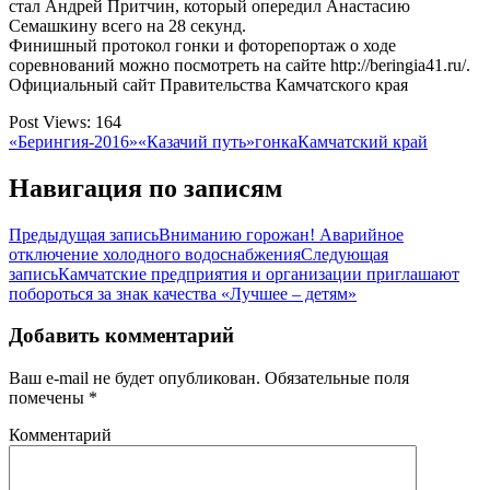
стал Андрей Притчин, который опередил Анастасию
Семашкину всего на 28 секунд.
Финишный протокол гонки и фоторепортаж о ходе
соревнований можно посмотреть на сайте http://beringia41.ru/.
Официальный сайт Правительства Камчатского края
Post Views:
164
«Берингия-2016»
«Казачий путь»
гонка
Камчатский край
Навигация по записям
Предыдущая запись
Вниманию горожан! Аварийное
отключение холодного водоснабжения
Следующая
запись
Камчатские предприятия и организации приглашают
побороться за знак качества «Лучшее – детям»
Добавить комментарий
Ваш e-mail не будет опубликован.
Обязательные поля
помечены
*
Комментарий