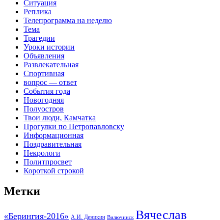
Ситуация
Реплика
Телепрограмма на неделю
Тема
Трагедии
Уроки истории
Объявления
Развлекательная
Спортивная
вопрос — ответ
События года
Новогодняя
Полуостров
Твои люди, Камчатка
Прогулки по Петропавловску
Информационная
Поздравительная
Некрологи
Политпросвет
Короткой строкой
Метки
Вячеслав
«Берингия-2016»
А.И. Деникин
Вилючинск