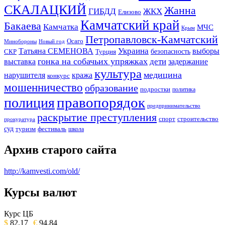
СКАЛАЦКИЙ
Жанна
ГИБДД
ЖКХ
Елизово
Камчатский край
Бакаева
Камчатка
МЧС
Крым
Петропавловск-Камчатский
Осаго
Минобороны
Новый год
Украина
Татьяна СЕМЕНОВА
выборы
безопасность
СКР
Турция
гонка на собачьих упряжках
дети
выставка
задержание
культура
медицина
нарушителя
кража
конкурс
мошенничество
образование
подростки
политика
правопорядок
полиция
предпринимательство
раскрытие преступления
спорт
строительство
прокуратура
суд
туризм
фестиваль
школа
Архив старого сайта
http://kamvesti.com/old/
Курсы валют
ОБЩЕСТВЕННО-ПОЛИТИЧЕСКОЕ
ИЗДАНИЕ КАМЧАТСКОГО КРАЯ.
Курс ЦБ
$
82.17
€
94.84