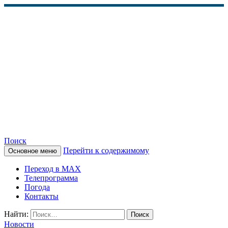
Поиск
Перейти к содержимому
Основное меню
КАМЧАТСКОЕ
Переход в MAX
ИНФОРМАЦИОННОЕ
Телепрограмма
Погода
АГЕНТСТВО (КИА
Контакты
«ВЕСТИ»)
Найти:
Новости