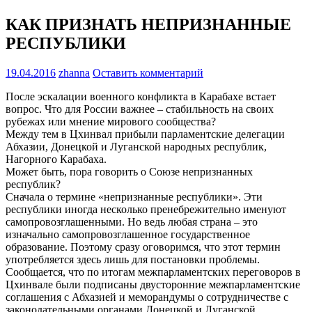
КАК ПРИЗНАТЬ НЕПРИЗНАННЫЕ
РЕСПУБЛИКИ
19.04.2016
zhanna
Оставить комментарий
После эскалации военного конфликта в Карабахе встает
вопрос. Что для России важнее – стабильность на своих
рубежах или мнение мирового сообщества?
Между тем в Цхинвал прибыли парламентские делегации
Абхазии, Донецкой и Луганской народных республик,
Нагорного Карабаха.
Может быть, пора говорить о Союзе непризнанных
республик?
Сначала о термине «непризнанные республики». Эти
республики иногда несколько пренебрежительно именуют
самопровозглашенными. Но ведь любая страна – это
изначально самопровозглашенное государственное
образование. Поэтому сразу оговоримся, что этот термин
употребляется здесь лишь для постановки проблемы.
Сообщается, что по итогам межпарламентских переговоров в
Цхинвале были подписаны двусторонние межпарламентские
соглашения с Абхазией и меморандумы о сотрудничестве с
законодательными органами Донецкой и Луганской