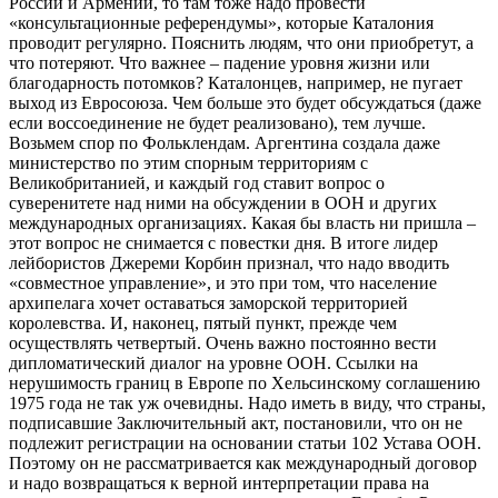
России и Армении, то там тоже надо провести
«консультационные референдумы», которые Каталония
проводит регулярно. Пояснить людям, что они приобретут, а
что потеряют. Что важнее – падение уровня жизни или
благодарность потомков? Каталонцев, например, не пугает
выход из Евросоюза. Чем больше это будет обсуждаться (даже
если воссоединение не будет реализовано), тем лучше.
Возьмем спор по Фольклендам. Аргентина создала даже
министерство по этим спорным территориям с
Великобританией, и каждый год ставит вопрос о
суверенитете над ними на обсуждении в ООН и других
международных организациях. Какая бы власть ни пришла –
этот вопрос не снимается с повестки дня. В итоге лидер
лейбористов Джереми Корбин признал, что надо вводить
«совместное управление», и это при том, что население
архипелага хочет оставаться заморской территорией
королевства. И, наконец, пятый пункт, прежде чем
осуществлять четвертый. Очень важно постоянно вести
дипломатический диалог на уровне ООН. Ссылки на
нерушимость границ в Европе по Хельсинскому соглашению
1975 года не так уж очевидны. Надо иметь в виду, что страны,
подписавшие Заключительный акт, постановили, что он не
подлежит регистрации на основании статьи 102 Устава ООН.
Поэтому он не рассматривается как международный договор
и надо возвращаться к верной интерпретации права на