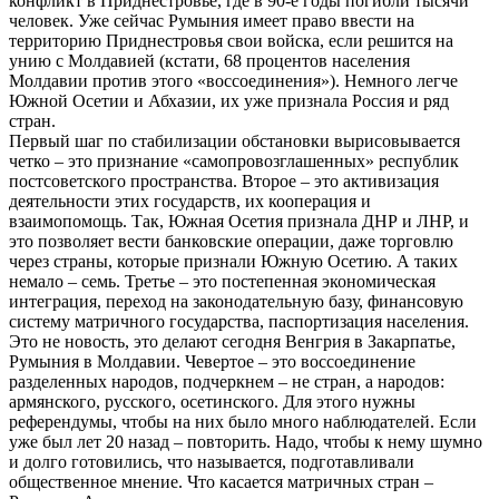
конфликт в Приднестровье, где в 90-е годы погибли тысячи
человек. Уже сейчас Румыния имеет право ввести на
территорию Приднестровья свои войска, если решится на
унию с Молдавией (кстати, 68 процентов населения
Молдавии против этого «воссоединения»). Немного легче
Южной Осетии и Абхазии, их уже признала Россия и ряд
стран.
Первый шаг по стабилизации обстановки вырисовывается
четко – это признание «самопровозглашенных» республик
постсоветского пространства. Второе – это активизация
деятельности этих государств, их кооперация и
взаимопомощь. Так, Южная Осетия признала ДНР и ЛНР, и
это позволяет вести банковские операции, даже торговлю
через страны, которые признали Южную Осетию. А таких
немало – семь. Третье – это постепенная экономическая
интеграция, переход на законодательную базу, финансовую
систему матричного государства, паспортизация населения.
Это не новость, это делают сегодня Венгрия в Закарпатье,
Румыния в Молдавии. Чевертое – это воссоединение
разделенных народов, подчеркнем – не стран, а народов:
армянского, русского, осетинского. Для этого нужны
референдумы, чтобы на них было много наблюдателей. Если
уже был лет 20 назад – повторить. Надо, чтобы к нему шумно
и долго готовились, что называется, подготавливали
общественное мнение. Что касается матричных стран –