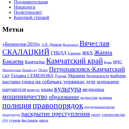
Поздравительная
Некрологи
Политпросвет
Короткой строкой
Метки
Вячеслав
«Берингия-2016»
А.И. Деникин
Вилючинск
СКАЛАЦКИЙ
Жанна
ГИБДД
ЖКХ
Елизово
Камчатский край
Бакаева
Камчатка
МЧС
Крым
Петропавловск-Камчатский
Осаго
Минобороны
Новый год
Украина
Татьяна СЕМЕНОВА
выборы
безопасность
СКР
Турция
гонка на собачьих упряжках
дети
выставка
задержание
культура
медицина
нарушителя
кража
конкурс
мошенничество
образование
подростки
политика
правопорядок
полиция
предпринимательство
раскрытие преступления
спорт
строительство
прокуратура
суд
туризм
фестиваль
школа