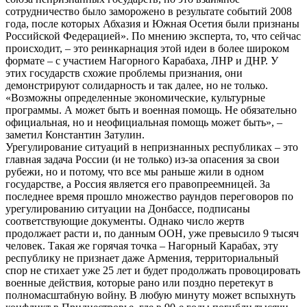
сотрудничество было заморожено в результате событий 2008
года, после которых Абхазия и Южная Осетия были признаны
Российской Федерацией». По мнению эксперта, то, что сейчас
происходит, – это реинкарнация этой идеи в более широком
формате – с участием Нагорного Карабаха, ЛНР и ДНР. У
этих государств схожие проблемы признания, они
демонстрируют солидарность и так далее, но не только.
«Возможны определенные экономические, культурные
программы. А может быть и военная помощь. Не обязательно
официальная, но и неофициальная помощь может быть», –
заметил Константин Затулин.
Урегулирование ситуаций в непризнанных республиках – это
главная задача России (и не только) из-за опасения за свои
рубежи, но и потому, что все мы раньше жили в одном
государстве, а Россия является его правопреемницей. За
последнее время прошло множество раундов переговоров по
урегулированию ситуации на Донбассе, подписаны
соответствующие документы. Однако число жертв
продолжает расти и, по данным ООН, уже превысило 9 тысяч
человек. Такая же горячая точка – Нагорный Карабах, эту
республику не признает даже Армения, территориальный
спор не стихает уже 25 лет и будет продолжать провоцировать
военные действия, которые рано или поздно перетекут в
полномасштабную войну. В любую минуту может вспыхнуть