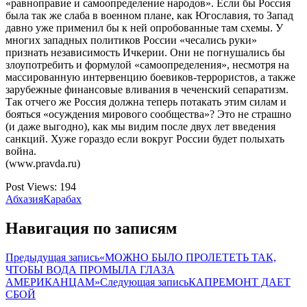
«равноправие и самоопределение народов». Если бы Россия
была так же слаба в военном плане, как Югославия, то Запад
давно уже применил бы к ней опробованные там схемы. У
многих западных политиков России «чесались руки»
признать независимость Ичкерии. Они не погнушались бы
злоупотребить и формулой «самоопределения», несмотря на
массированную интервенцию боевиков-террористов, а также
зарубежные финансовые вливания в чеченский сепаратизм.
Так отчего же Россия должна теперь потакать этим силам и
бояться «осуждения мирового сообщества»? Это не страшно
(и даже выгодно), как мы видим после двух лет введения
санкций. Хуже гораздо если вокруг России будет полыхать
война.
(www.pravda.ru)
Post Views:
194
Абхазия
Карабах
Навигация по записям
Предыдущая запись
«МОЖНО БЫЛО ПРОЛЕТЕТЬ ТАК,
ЧТОБЫ ВОДА ПРОМЫЛА ГЛАЗА
АМЕРИКАНЦАМ»
Следующая запись
КАПРЕМОНТ ДАЕТ
СБОЙ