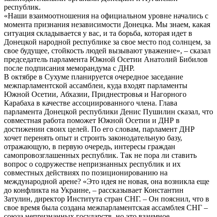
республик.
«Наши взаимоотношения на официальном уровне начались с
момента признания независимости Донецка. Мы знаем, какая
ситуация складывается у вас, и та борьба, которая идет в
Донецкой народной республике за свое место под солнцем, за
свое будущее, стойкость людей вызывают уважение», – сказал
председатель парламента Южной Осетии Анатолий Бибилов
после подписания меморандума с ДНР.
В октябре в Сухуме планируется очередное заседание
межпарламентской ассамблеи, куда входят парламенты
Южной Осетии, Абхазии, Приднестровья и Нагорного
Карабаха в качестве ассоциированного члена. Глава
парламента Донецкой республики Денис Пушилин сказал, что
совместная работа поможет Южной Осетии и ДНР в
достижении своих целей. По его словам, парламент ДНР
хочет перенять опыт и строить законодательную базу,
отражающую, в первую очередь, интересы граждан
самопровозглашенных республик. Так не пора ли ставить
вопрос о содружестве непризнанных республик и их
совместных действиях по позиционированию на
международной арене? «Это идея не новая, она возникла еще
до конфликта на Украине, – рассказывает Константин
Затулин, директор Института стран СНГ. – Он пояснил, что в
свое время была создана межпарламентская ассамблея СНГ –
союза непризнанных государств, но это взаимное