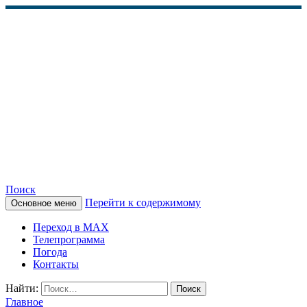
Поиск
Перейти к содержимому
Основное меню
КАМЧАТСКОЕ
Переход в MAX
ИНФОРМАЦИОННОЕ
Телепрограмма
Погода
АГЕНТСТВО (КИА
Контакты
«ВЕСТИ»)
Найти:
Главное