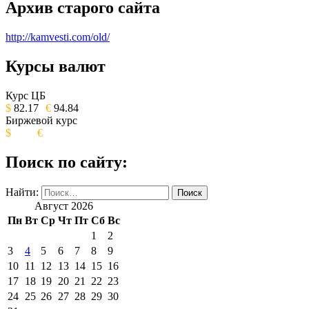
Архив старого сайта
http://kamvesti.com/old/
Курсы валют
ОБЩЕСТВЕННО-ПОЛИТИЧЕСКОЕ
ИЗДАНИЕ КАМЧАТСКОГО КРАЯ.
Курс ЦБ
$
82.17
€
94.84
Биржевой курс
$
€
Поиск по сайту:
Найти:
Август 2026
Пн
Вт
Ср
Чт
Пт
Сб
Вс
1
2
3
4
5
6
7
8
9
10
11
12
13
14
15
16
17
18
19
20
21
22
23
24
25
26
27
28
29
30