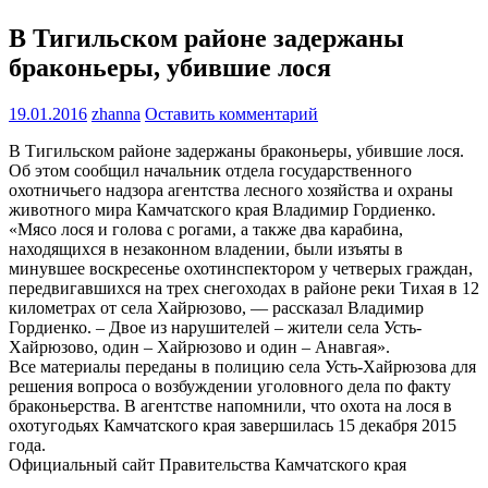
В Тигильском районе задержаны
браконьеры, убившие лося
19.01.2016
zhanna
Оставить комментарий
В Тигильском районе задержаны браконьеры, убившие лося.
Об этом сообщил начальник отдела государственного
охотничьего надзора агентства лесного хозяйства и охраны
животного мира Камчатского края Владимир Гордиенко.
«Мясо лося и голова с рогами, а также два карабина,
находящихся в незаконном владении, были изъяты в
минувшее воскресенье охотинспектором у четверых граждан,
передвигавшихся на трех снегоходах в районе реки Тихая в 12
километрах от села Хайрюзово, — рассказал Владимир
Гордиенко. – Двое из нарушителей – жители села Усть-
Хайрюзово, один – Хайрюзово и один – Анавгая».
Все материалы переданы в полицию села Усть-Хайрюзова для
решения вопроса о возбуждении уголовного дела по факту
браконьерства. В агентстве напомнили, что охота на лося в
охотугодьях Камчатского края завершилась 15 декабря 2015
года.
Официальный сайт Правительства Камчатского края