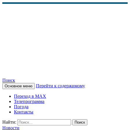
Поиск
Перейти к содержимому
Основное меню
КАМЧАТСКОЕ
Переход в MAX
ИНФОРМАЦИОННОЕ
Телепрограмма
Погода
АГЕНТСТВО (КИА
Контакты
«ВЕСТИ»)
Найти:
Новости