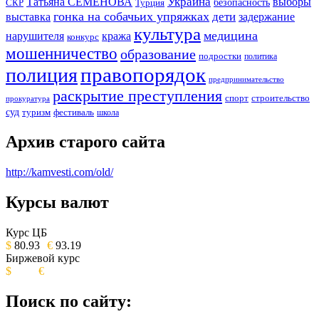
Украина
Татьяна СЕМЕНОВА
выборы
безопасность
СКР
Турция
гонка на собачьих упряжках
дети
выставка
задержание
культура
медицина
нарушителя
кража
конкурс
мошенничество
образование
подростки
политика
правопорядок
полиция
предпринимательство
раскрытие преступления
спорт
строительство
прокуратура
суд
туризм
фестиваль
школа
Архив старого сайта
http://kamvesti.com/old/
Курсы валют
ОБЩЕСТВЕННО-ПОЛИТИЧЕСКОЕ
ИЗДАНИЕ КАМЧАТСКОГО КРАЯ.
Курс ЦБ
$
80.93
€
93.19
Биржевой курс
$
€
Поиск по сайту: