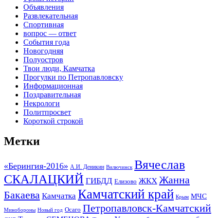
Объявления
Развлекательная
Спортивная
вопрос — ответ
События года
Новогодняя
Полуостров
Твои люди, Камчатка
Прогулки по Петропавловску
Информационная
Поздравительная
Некрологи
Политпросвет
Короткой строкой
Метки
Вячеслав
«Берингия-2016»
А.И. Деникин
Вилючинск
СКАЛАЦКИЙ
Жанна
ГИБДД
ЖКХ
Елизово
Камчатский край
Бакаева
Камчатка
МЧС
Крым
Петропавловск-Камчатский
Осаго
Минобороны
Новый год