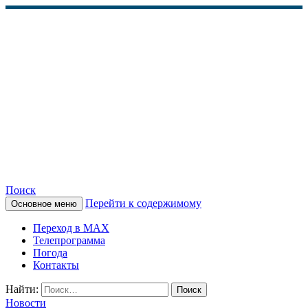
Поиск
Перейти к содержимому
Основное меню
КАМЧАТСКОЕ
Переход в MAX
ИНФОРМАЦИОННОЕ
Телепрограмма
Погода
АГЕНТСТВО (КИА
Контакты
«ВЕСТИ»)
Найти:
Новости