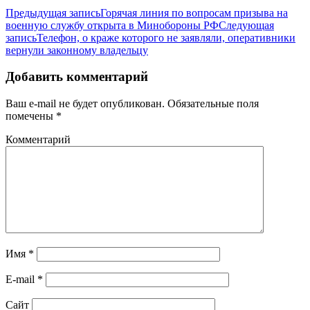
Предыдущая запись
Горячая линия по вопросам призыва на
военную службу открыта в Минобороны РФ
Следующая
запись
Телефон, о краже которого не заявляли, оперативники
вернули законному владельцу
Добавить комментарий
Ваш e-mail не будет опубликован.
Обязательные поля
помечены
*
Комментарий
Имя
*
E-mail
*
Сайт