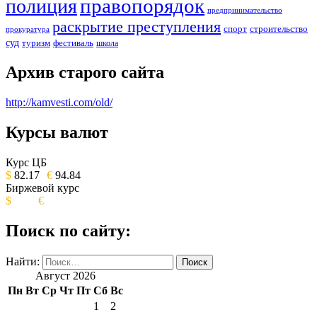
правопорядок
полиция
предпринимательство
раскрытие преступления
спорт
строительство
прокуратура
суд
туризм
фестиваль
школа
Архив старого сайта
http://kamvesti.com/old/
Курсы валют
ОБЩЕСТВЕННО-ПОЛИТИЧЕСКОЕ
ИЗДАНИЕ КАМЧАТСКОГО КРАЯ.
Курс ЦБ
$
82.17
€
94.84
Биржевой курс
$
€
Поиск по сайту:
Найти:
Август 2026
Пн
Вт
Ср
Чт
Пт
Сб
Вс
1
2